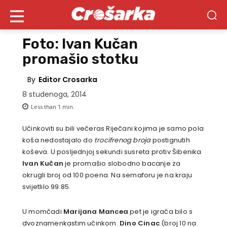
Foto: Ivan Kučan
promašio stotku
By
Editor Crosarka
8 studenoga, 2014
Less than 1
min.
Učinkoviti su bili večeras Riječani kojima je samo pola
koša nedostajalo do
trocifrenog broja
postignutih
koševa. U posljednjoj sekundi susreta protiv Šibenika
Ivan Kučan
je promašio slobodno bacanje za
okrugli broj od 100 poena. Na semaforu je na kraju
svijetlilo 99:85.
U momčadi
Marijana Mancea
pet je igrača bilo s
dvoznamenkastim učinkom.
Dino Cinac
(broj 10 na