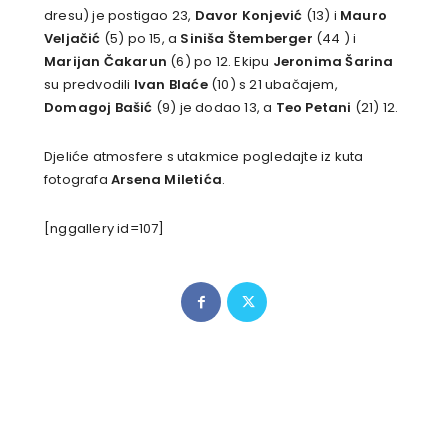
dresu) je postigao 23,
Davor Konjević
(13) i
Mauro
Veljačić
(5) po 15, a
Siniša Štemberger
(44 ) i
Marijan Čakarun
(6) po 12. Ekipu
Jeronima Šarina
su predvodili
Ivan Blaće
(10) s 21 ubačajem,
Domagoj Bašić
(9) je dodao 13, a
Teo Petani
(21) 12.
Djeliće atmosfere s utakmice pogledajte iz kuta
fotografa
Arsena Miletića
.
[nggallery id=107]