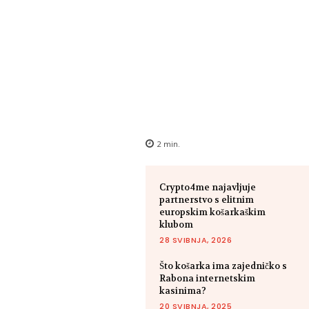
2
min.
Crypto4me najavljuje
partnerstvo s elitnim
europskim košarkaškim
klubom
28 SVIBNJA, 2026
Što košarka ima zajedničko s
Rabona internetskim
kasinima?
20 SVIBNJA, 2025