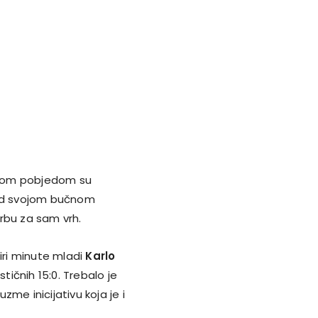
vrtom pobjedom su
 pred svojom bučnom
rbu za sam vrh.
tiri minute mladi
Karlo
ičnih 15:0. Trebalo je
me inicijativu koja je i