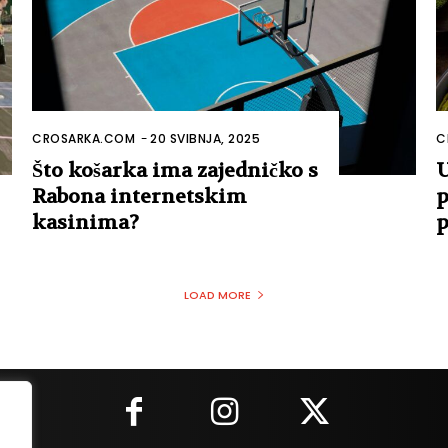
CROSARKA.COM
-
20 SVIBNJA, 2025
C
Što košarka ima zajedničko s
U
Rabona internetskim
p
kasinima?
p
LOAD MORE