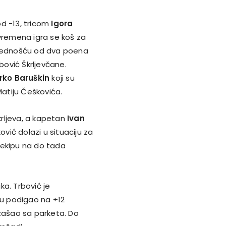
od -13, tricom
Igora
uvremena igra se koš za
rednošću od dva poena
bović Škrljevčane.
rko Baruškin
koji su
Matiju Češkovića.
rljeva, a kapetan
Ivan
ić dolazi u situaciju za
 ekipu na do tada
ka. Trbović je
u podigao na +12
izašao sa parketa. Do