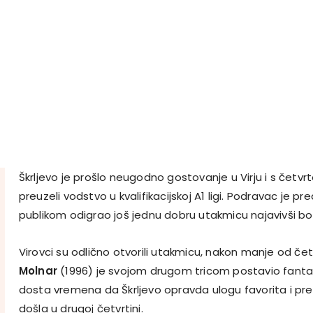
Škrljevo je prošlo neugodno gostovanje u Virju i s čet
preuzeli vodstvo u kvalifikacijskoj A1 ligi. Podravac je
publikom odigrao još jednu dobru utakmicu najavivši bo
Virovci su odlično otvorili utakmicu, nakon manje od če
Molnar
(1996) je svojom drugom tricom postavio fantast
dosta vremena da Škrljevo opravda ulogu favorita i preuz
došla u drugoj četvrtini.