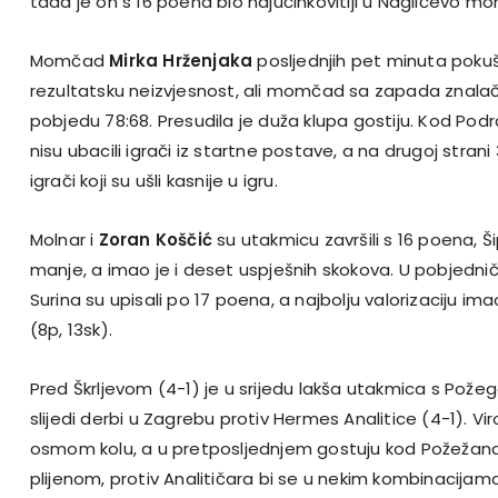
tada je on s 16 poena bio najučinkovitiji u Naglićevo m
Momčad
Mirka Hrženjaka
posljednjih pet minuta pokuš
rezultatsku neizvjesnost, ali momčad sa zapada znalačk
pobjedu 78:68. Presudila je duža klupa gostiju. Kod P
nisu ubacili igrači iz startne postave, a na drugoj strani
igrači koji su ušli kasnije u igru.
Molnar i
Zoran Koščić
su utakmicu završili s 16 poena, Š
manje, a imao je i deset uspješnih skokova. U pobjedni
Surina su upisali po 17 poena, a najbolju valorizaciju ima
(8p, 13sk).
Pred Škrljevom (4-1) je u srijedu lakša utakmica s Pož
slijedi derbi u Zagrebu protiv Hermes Analitice (4-1). Vi
osmom kolu, a u pretposljednjem gostuju kod Požežana
plijenom, protiv Analitičara bi se u nekim kombinacijama