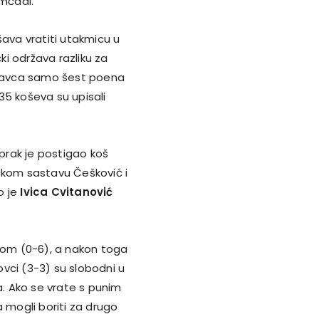
omčadi.
ava vratiti utakmicu u
i održava razliku za
odravca samo šest poena
 35 koševa su upisali
iprak je postigao koš
čkom sastavu Češković i
o je
Ivica Cvitanović
egom (0-6), a nakon toga
rovci (3-3) su slobodni u
. Ako se vrate s punim
 mogli boriti za drugo