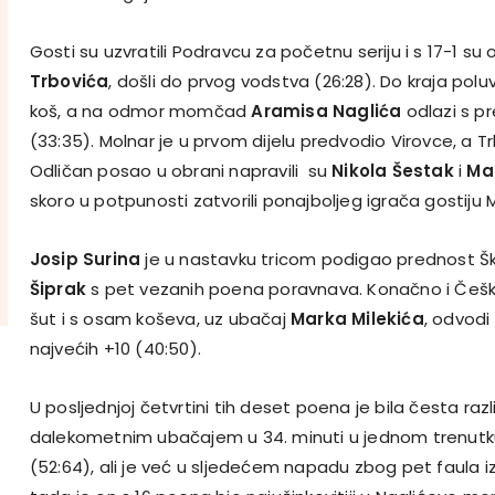
Gosti su uzvratili Podravcu za početnu seriju i s 17-1 su 
Trbovića
, došli do prvog vodstva (26:28). Do kraja pol
koš, a na odmor momčad
Aramisa Naglića
odlazi s p
(33:35). Molnar je u prvom dijelu predvodio Virovce, a Tr
Odličan posao u obrani napravili su
Nikola Šestak
i
Ma
skoro u potpunosti zatvorili ponajboljeg igrača gostiju 
Josip Surina
je u nastavku tricom podigao prednost Šk
Šiprak
s pet vezanih poena poravnava. Konačno i Češkov
šut i s osam koševa, uz ubačaj
Marka Milekića
, odvodi
najvećih +10 (40:50).
U posljednjoj četvrtini tih deset poena je bila česta razli
dalekometnim ubačajem u 34. minuti u jednom trenutk
(52:64), ali je već u sljedećem napadu zbog pet faula 