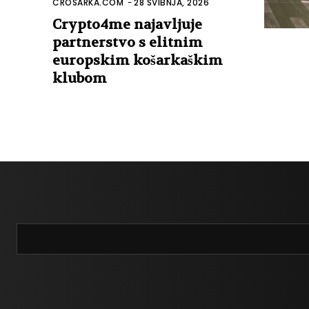
CROSARKA.COM
-
28 SVIBNJA, 2026
Crypto4me najavljuje
partnerstvo s elitnim
europskim košarkaškim
klubom