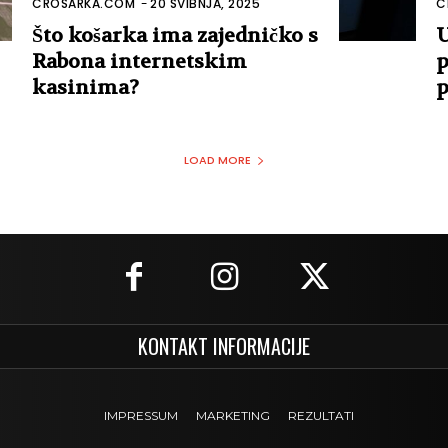
CROSARKA.COM
-
20 SVIBNJA, 2025
C
Što košarka ima zajedničko s
U
Rabona internetskim
p
kasinima?
p
LOAD MORE
KONTAKT INFORMACIJE
IMPRESSUM
MARKETING
REZULTATI