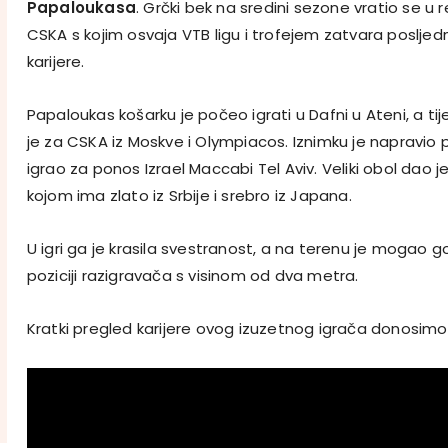
Papaloukasa
. Grčki bek na sredini sezone vratio se 
CSKA s kojim osvaja VTB ligu i trofejem zatvara posljedn
karijere.
Papaloukas košarku je počeo igrati u Dafni u Ateni, a t
je za CSKA iz Moskve i Olympiacos. Iznimku je napravio 
igrao za ponos Izrael Maccabi Tel Aviv. Veliki obol dao je
kojom ima zlato iz Srbije i srebro iz Japana.
U igri ga je krasila svestranost, a na terenu je mogao g
poziciji razigravača s visinom od dva metra.
Kratki pregled karijere ovog izuzetnog igrača donosimo