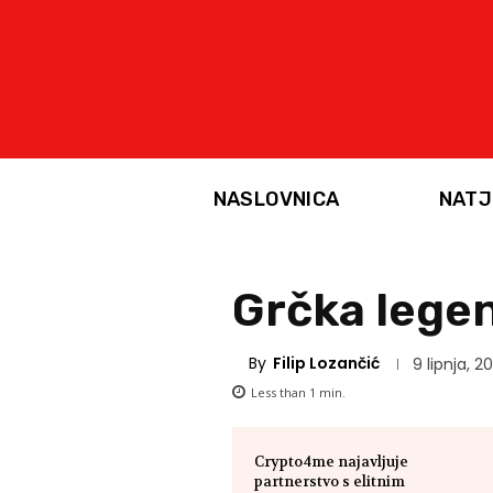
NASLOVNICA
NATJ
Grčka legen
By
Filip Lozančić
9 lipnja, 20
Less than 1
min.
Crypto4me najavljuje
partnerstvo s elitnim