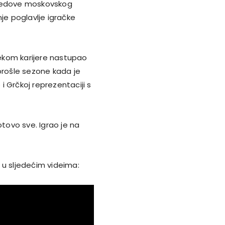
u redove moskovskog
je poglavlje igračke
ijekom karijere nastupao
prošle sezone kada je
 i Grčkoj reprezentaciji s
otovo sve. Igrao je na
 u sljedećim videima: