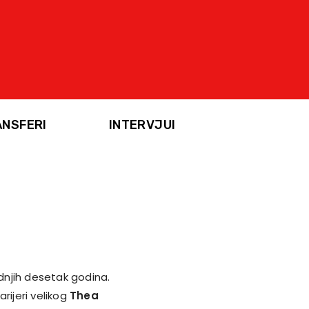
ANSFERI
INTERVJUI
ednjih desetak godina.
rijeri velikog
Thea