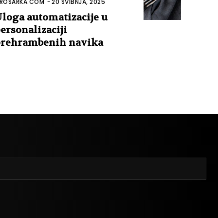
ROSARKA.COM
-
20 SVIBNJA, 2025
loga automatizacije u
ersonalizaciji
rehrambenih navika