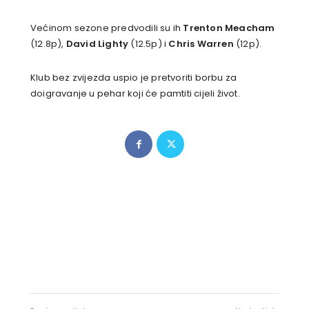
Većinom sezone predvodili su ih
Trenton Meacham
(12.8p),
David Lighty
(12.5p) i
Chris Warren
(12p).
Klub bez zvijezda uspio je pretvoriti borbu za
doigravanje u pehar koji će pamtiti cijeli život.