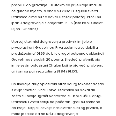
probili u doigravanje. Tri utakmice prije kraja imali su
osigurano mjesto, a onda su kiksali i izgubili sve tri
utakmice čime su se doveli u težak položaj. Prošli su
ipak u doigravanje s omjerom 15-15 (isto kao i Cholet,
Dijon i Orleans).
U prvoj utakmici doigravanja protivnik im je bio
prvoplasirani Gravelines. Prvu utakmicu su dobili u
produžecima 101:95 da bi u drugoj potpuno deklasirali
Gravelines s visokih 20 poena. Sljedeći protivnik bio
im je sedmoplasirani Chalon koji je bio veći problem,
ali i oni su pali rezultatima 81:84 i 91:103.
Do finala je drugoplasirani Strasbourg također došao
s dvije “metle” i već u prvoj utakmicu su pokazali
zašto su ovdje. Igrači Nanterrea su bolje ušli u drugu
utakmicu i vratili seriju na početak. Igrali su smireno
do kraja i uspjeli osvojiti naslov francuskog prvaka, a
malo je falilio da ne uđu u doigravanje.