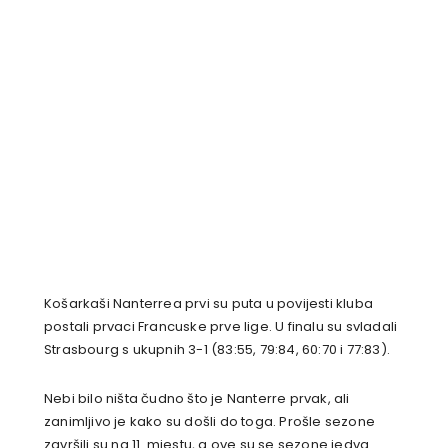
Košarkaši Nanterrea prvi su puta u povijesti kluba
postali prvaci Francuske prve lige. U finalu su svladali
Strasbourg s ukupnih 3-1 (83:55, 79:84, 60:70 i 77:83).
Nebi bilo ništa čudno što je Nanterre prvak, ali
zanimljivo je kako su došli do toga. Prošle sezone
završili su na 11. mjestu, a ove su se sezone jedva