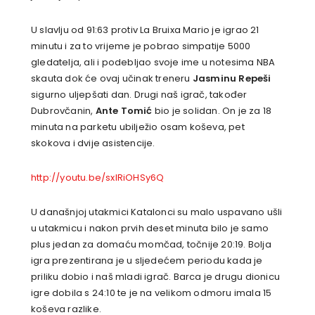
U slavlju od 91:63 protiv La Bruixa Mario je igrao 21
minutu i za to vrijeme je pobrao simpatije 5000
gledatelja, ali i podebljao svoje ime u notesima NBA
skauta dok će ovaj učinak treneru
Jasminu Repeši
sigurno uljepšati dan. Drugi naš igrač, također
Dubrovčanin,
Ante Tomić
bio je solidan. On je za 18
minuta na parketu ubilježio osam koševa, pet
skokova i dvije asistencije.
http://youtu.be/sxIRiOHSy6Q
U današnjoj utakmici Katalonci su malo uspavano ušli
u utakmicu i nakon prvih deset minuta bilo je samo
plus jedan za domaću momčad, točnije 20:19. Bolja
igra prezentirana je u sljedećem periodu kada je
priliku dobio i naš mladi igrač. Barca je drugu dionicu
igre dobila s 24:10 te je na velikom odmoru imala 15
koševa razlike.