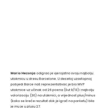
Mario Hezonja
odigrao je vjerojatno svoju najbolju
utakmicu u dresu Barcelone. U desetoj uzastopnoj
pobjedi Barce naš reprezentativac je bio MVP
utakmice uz učinak od 26 poena (šut 9/13) i najbolju
valorizaciju (30) na utakmici, a vrijednost plus/minus
(kako se kreće rezultat dok je igrač na parketu) bila
je mu je u plusu 27.