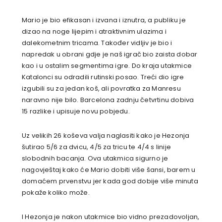
Mario je bio efikasan i izvana i iznutra, a publiku je
dizao na noge lijepim i atraktivnim ulazima i
dalekometnim tricama. Također vidljiv je bio i
napredak u obrani gdje je naš igrač bio zaista dobar
kao i u ostalim segmentima igre. Do kraja utakmice
Katalonci su odradili rutinski posao. Treći dio igre
izgubili su za jedan koš, ali povratka za Manresu
naravno nije bilo. Barcelona zadnju četvrtinu dobiva
15 razlike i upisuje novu pobjedu.
Uz velikih 26 koševa valja naglasiti kako je Hezonja
šutirao 5/6 za dvicu, 4/5 za tricu te 4/4 s linije
slobodnih bacanja. Ova utakmica sigurno je
nagovještaj kako će Mario dobiti više šansi, barem u
domaćem prvenstvu jer kada god dobije više minuta
pokaže koliko može.
I Hezonja je nakon utakmice bio vidno prezadovoljan,