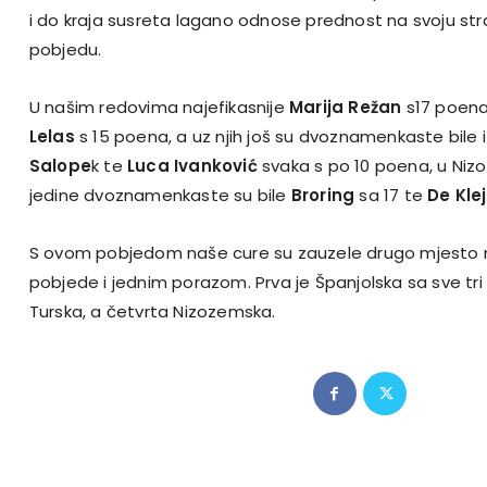
i do kraja susreta lagano odnose prednost na svoju str
pobjedu.
U našim redovima najefikasnije
Marija Režan
s17 poena
Lelas
s 15 poena, a uz njih još su dvoznamenkaste bile 
Salope
k te
Luca Ivanković
svaka s po 10 poena, u Ni
jedine dvoznamenkaste su bile
Broring
sa 17 te
De Klej
S ovom pobjedom naše cure su zauzele drugo mjesto na
pobjede i jednim porazom. Prva je Španjolska sa sve tri
Turska, a četvrta Nizozemska.