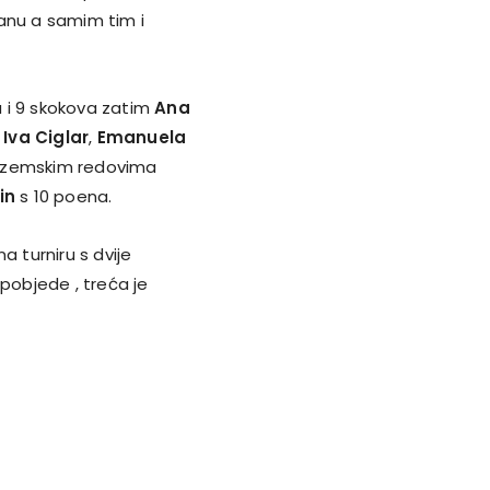
anu a samim tim i
 i 9 skokova zatim
Ana
i
Iva Ciglar
,
Emanuela
zozemskim redovima
in
s 10 poena.
 turniru s dvije
 pobjede , treća je