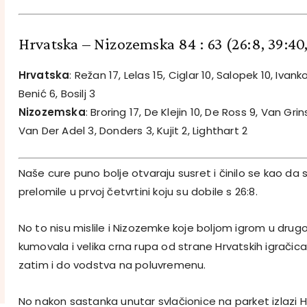
Hrvatska – Nizozemska 84 : 63
(26:8, 39:40
Hrvatska
: Režan 17, Lelas 15, Ciglar 10, Salopek 10, Ivanko
Benić 6, Bosilj 3
Nizozemska
: Broring 17, De Klejin 10, De Ross 9, Van Grins
Van Der Adel 3, Donders 3, Kujit 2, Lighthart 2
Naše cure puno bolje otvaraju susret i činilo se kao da 
prelomile u prvoj četvrtini koju su dobile s 26:8.
No to nisu mislile i Nizozemke koje boljom igrom u drugoj 
kumovala i velika crna rupa od strane Hrvatskih igračic
zatim i do vodstva na poluvremenu.
No nakon sastanka unutar svlačionice na parket izlazi H