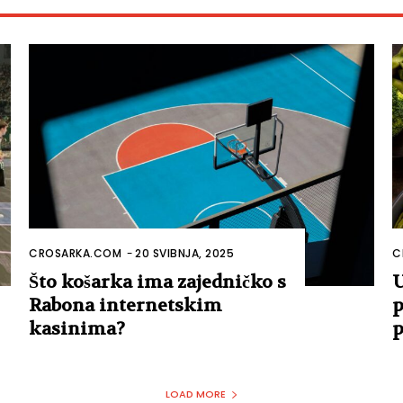
CROSARKA.COM
-
20 SVIBNJA, 2025
C
Što košarka ima zajedničko s
U
Rabona internetskim
p
kasinima?
p
LOAD MORE