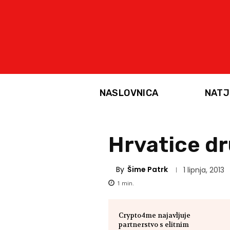
NASLOVNICA
NATJ
Hrvatice dr
By
Šime Patrk
1 lipnja, 2013
1
min.
Crypto4me najavljuje
partnerstvo s elitnim