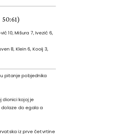
, 50:61)
vić 10, Mišura 7, Ivezić 6,
ven 8, Klein 6, Kooij 3,
su pitanje pobjednika
dionici kojoj je
a dolaze do egala a
rvatska iz prve četvrtine