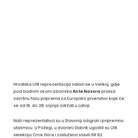
Hrvatska U18 reprezentacija nalazi se u Velikoj, gdje
pod budnim okom izbornika
Ante Nazora
prolazi
završnu fazu priprema za Europsko prvenstvo koje će
se od 18. do 28. srpnja održati u Latviji.
Naši reprezentativci su u Slavoniji odigrali i pripremnu
utakmicu. U Požegi, u dvorani Gabrik ugostili su U18
selekciju Crne Gore i zasluženo slavili 68:62.