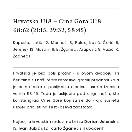
Hrvatska U18 – Crna Gora U18
68:62
(21:15, 39:32, 58:45)
Kapusta, Jukić 12, Marinelli 8, Palac, Kozić, Ćorić 8,
Jelenek 13, Mazalin 8, B. Žganec , Arapović 8, Vučić, K.
Žganec 11.
Hrvatska je bila bolji protivnik u ovom dvoboju. Tri
četvrtine su naši reprezentativci gradili prednost koja
je prije ulaska u posljednju dionicu susreta iznosila
velikih 58:45. Tada je uslijedio pad u igri naših, što
koriste igrači Crne Gore koji su se do kraja susreta
uspjeli približiti na šest koševa zaostatka.
Najbolji u hrvatskim redovima bili su
Dorian Jelenek
s
13,
Ivan Jukić
s 12 i
Karlo Žganec
s 11 ubačenih