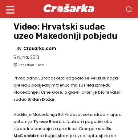
Video: Hrvatski sudac
uzeo Makedoniji pobjedu
By
Crosarka.com
5 rujna, 2013
Less than 1
min.
Prvog dana Eurobasketa dogodio se veliki sudački
previd u posljednjim trenucima susreta između
Makedonije i Crne Gore, a glavni akter je bio hrvatski
sudac
Srđan Dožai
.
Vodila je Makedonija 80:79 deset sekundi do kraja, a
potom je
Tyrese Rice
bio fauliran i pogodio oba
slobodna bacanja za prednost Crnogoraca.
Bo
McCalebb
na drugoj strani je uzeo loptu, sjurio se