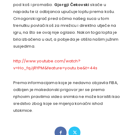
pod koš i promašio.
Gjorgji Čekovski
skače u
napadu te iz odbijanca upućuje loptu prema košu.
Crnogorski igrač pred očima našeg suca u tom
trenutku povlači koš za mrežicu i direktno utječe na
igru, na što se ovaj nije oglasio. Nakon toga lopta je
bila izbačena u aut, a pobjeda je otišla našim južnim
susjedima.
http://www.youtube.com/watch?
v=Ho_fqJjRYPM&feature=youtu.be&t=44s
Prema informacijama koje je nedavno objavila FIBA,
odbijen je makedonski prigovor jer se prema
njihovim pravilima video snimka ne može koristiti kao
sredstvo zbog koje se mijenja konačni ishod
utakmice.