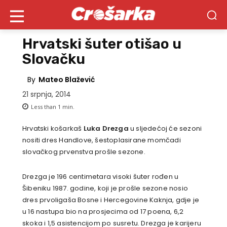
Hrvatski šuter otišao u
Slovačku
By
Mateo Blažević
21 srpnja, 2014
Less than 1
min.
Hrvatski košarkaš
Luka Drezga
u sljedećoj će sezoni
nositi dres Handlove, šestoplasirane momčadi
slovačkog prvenstva prošle sezone.
Drezga je 196 centimetara visoki šuter rođen u
Šibeniku 1987. godine, koji je prošle sezone nosio
dres prvoligaša Bosne i Hercegovine Kaknja, gdje je
u 16 nastupa bio na prosjecima od 17 poena, 6,2
skoka i 1,5 asistencijom po susretu. Drezga je karijeru