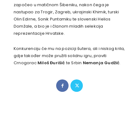
započeo u matičnom Šibeniku, nakon čega je
nastupao za Trogir, Zagreb, ukrajinski Khimik, turski
Olin Edirne, Sonik Puntamiku te slovenski Helios
Domžale, a bio je i članom mladih selekcija
reprezentacije Hrvatske.
Konkurenciju će mu na poziciji šutera, ali i niskog krila,
gdje također može pružiti solidnu igru, praviti
Crnogorac
Miloš Đurišić
te Srbin
Nemanja Gudžić
.