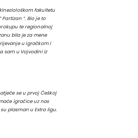
kineziološkom fakultetu
Partizan “. Bio je to
Eurokupu te regionalnoj
tizanu bila je za mene
rijevanje u igračkom i
a sam u Vojvodini iz
atječe se u prvoj Češkoj
omaće igračice uz nas
 su plasman u Extra ligu.