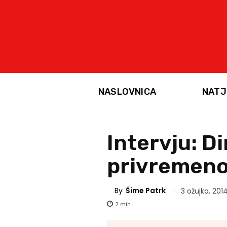
NASLOVNICA
NATJ
Intervju: D
privremeno
By
Šime Patrk
3 ožujka, 201
2
min.