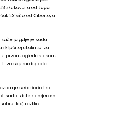
o 48 skokova, a od toga
, čak 23 više od Cibone, a
 začelja gdje je sada
i ključnoj utakmici za
vio u prvom ogledu s osam
 gotovo sigurno ispada
orazom je sebi dodatno
 ali sada s istim omjerom
sobne koš razlike.