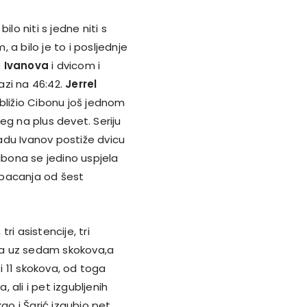
lo niti s jedne niti s
a bilo je to i posljednje
e Ivanova
i dvicom i
zi na 46:42.
Jerrel
ližio Cibonu još jednom
jeg na plus devet. Seriju
adu Ivanov postiže dvicu
ibona se jedino uspjela
na bacanja od šest
i asistencije, tri
ena uz sedam skokova,a
 11 skokova, od toga
ali i pet izgubljenih
 kao i Šarić izgubio pet