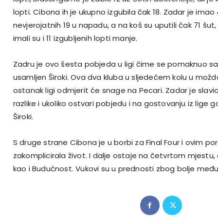
lopti. Cibona ih je ukupno izgubila čak 18. Zadar je ima
nevjerojatnih 19 u napadu, a na koš su uputili čak 71 šut
imali su i 11 izgubljenih lopti manje.
Zadru je ovo šesta pobjeda u ligi čime se pomaknuo sa
usamljen Široki. Ova dva kluba u sljedećem kolu u možda 
ostanak ligi odmjerit će snage na Pecari. Zadar je sla
razlike i ukoliko ostvari pobjedu i na gostovanju iz lige
Široki.
S druge strane Cibona je u borbi za Final Four i ovim p
zakomplicirala život. I dalje ostaje na četvrtom mjestu,
kao i Budućnost. Vukovi su u prednosti zbog bolje među