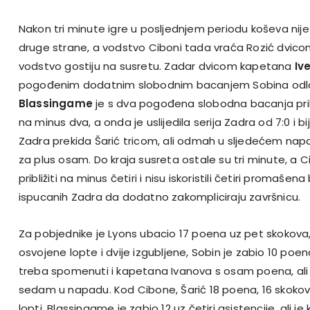
Nakon tri minute igre u posljednjem periodu koševa nije bi
druge strane, a vodstvo Ciboni tada vraća Rozić dvicom, 
vodstvo gostiju na susretu. Zadar dvicom kapetana
Iv
pogođenim dodatnim slobodnim bacanjem Sobina odla
Blassingame
je s dva pogođena slobodna bacanja prib
na minus dva, a onda je uslijedila serija Zadra od 7:0 i bi
Zadra prekida Šarić tricom, ali odmah u sljedećem nap
za plus osam. Do kraja susreta ostale su tri minute, a C
približiti na minus četiri i nisu iskoristili četiri promaše
ispucanih Zadra da dodatno zakompliciraju završnicu.
Za pobjednike je Lyons ubacio 17 poena uz pet skokova, tr
osvojene lopte i dvije izgubljene, Sobin je zabio 10 po
treba spomenuti i kapetana Ivanova s osam poena, ali i
sedam u napadu. Kod Cibone, Šarić 18 poena, 16 skokova, 
lopti, Blassingame je zabio 12 uz četiri asistencije, ali je