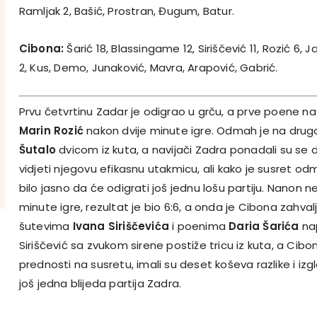
Ramljak 2, Bašić, Prostran, Đugum, Batur.
Cibona:
Šarić 18, Blassingame 12, Siriščević 11, Rozić 6, 
2, Kus, Demo, Junaković, Mavra, Arapović, Gabrić.
Prvu četvrtinu Zadar je odigrao u grču, a prve poene na
Marin Rozić
nakon dvije minute igre. Odmah je na drugo
Šutalo
dvicom iz kuta, a navijači Zadra ponadali su se 
vidjeti njegovu efikasnu utakmicu, ali kako je susret odm
bilo jasno da će odigrati još jednu lošu partiju. Nanon ne
minute igre, rezultat je bio 6:6, a onda je Cibona zahval
šutevima
Ivana Siriščevića
i poenima
Daria Šarića
nap
Siriščević sa zvukom sirene postiže tricu iz kuta, a Cibon
prednosti na susretu, imali su deset koševa razlike i izg
još jedna blijeda partija Zadra.