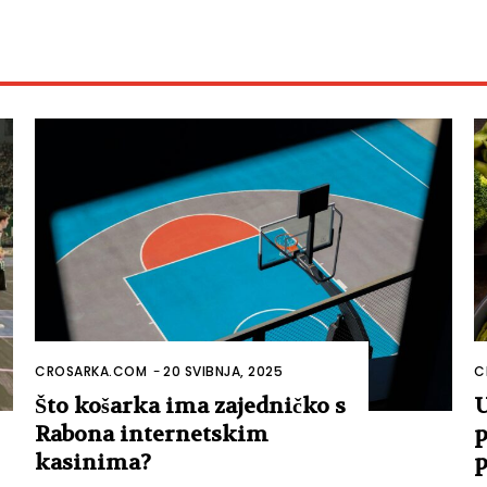
CROSARKA.COM
-
20 SVIBNJA, 2025
C
Što košarka ima zajedničko s
U
Rabona internetskim
p
kasinima?
p