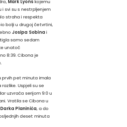
dra,
Mark Lyons
kojemu
 svi su s nestrpljenjem
alo straha i respekta
 bolji u drugoj četvrtini,
osebno
Josipa Sobina
i
ostigla samo sedam
ike unatoč
pno 8:39. Cibona je
.
u prvih pet minuta imala
razlike. Uspjeli su se
dar uzvraća serijom 9:0 u
ani. Vratila se Cibona u
i
Darka Planinića
, a do
posljednjih deset minuta