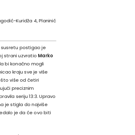
Jagodić-Kuridža 4, Planinić
 susretu postigao je
j strani uzvratio
Marko
da bi konačno mogli
icao kraju sve je više
što više od četiri
jujući preciznim
ravila seriju 13:3. Upravo
a je stigla do najviše
ledalo je da će ovo biti