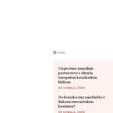
3
min.
Crypto4me najavljuje
partnerstvo s elitnim
europskim košarkaškim
klubom
28 SVIBNJA, 2026
Što košarka ima zajedničko s
Rabona internetskim
kasinima?
20 SVIBNJA, 2025