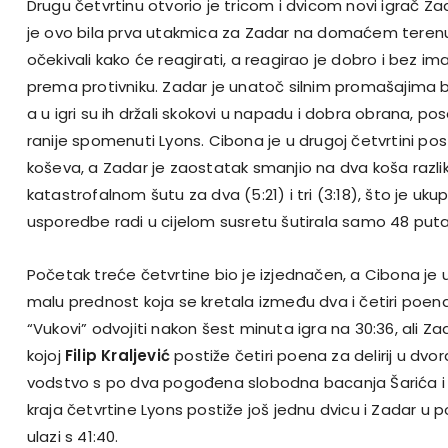
Drugu četvrtinu otvorio je tricom i dvicom novi igrač Za
je ovo bila prva utakmica za Zadar na domaćem terenu i
očekivali kako će reagirati, a reagirao je dobro i bez im
prema protivniku. Zadar je unatoč silnim promašajima bio
a u igri su ih držali skokovi u napadu i dobra obrana, p
ranije spomenuti Lyons. Cibona je u drugoj četvrtini p
koševa, a Zadar je zaostatak smanjio na dva koša razl
katastrofalnom šutu za dva (5:21) i tri (3:18), što je uku
usporedbe radi u cijelom susretu šutirala samo 48 puta
Početak treće četvrtine bio je izjednačen, a Cibona je 
malu prednost koja se kretala između dva i četiri poena 
“Vukovi” odvojiti nakon šest minuta igra na 30:36, ali Za
kojoj
Filip Kraljević
postiže četiri poena za delirij u dvor
vodstvo s po dva pogođena slobodna bacanja Šarića 
kraja četvrtine Lyons postiže još jednu dvicu i Zadar u 
ulazi s 41:40.