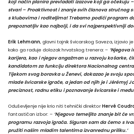
koji način planira prevladati izazove koji ga očekuju 
stvari – Proaktivnost i znanje svih članova stručnog 
s klubovima i roditeljima! Trebamo podići program d
prepoznatljiv kao najbolji, i da svi najperspektivniji do
Erik Lehmann
, glavni tajnik švicarskog Saveza, izjavio j
kako ga raduje dolazak hrvatskog trenera: –
‘Njegova 
karijera, kao i njegov angažman u razvoju košarke, č
kandidatom za funkciju direktora Nacionalnog centra
Tijekom svog boravka u Ženevi, dokazao je svoju spo
mlade švicarske igrače, a jedan od njih je i Jérémyj 
preciznost, radnu etiku i poznavanje švicarske i međ
Oduševljenje nije krio niti tehnički direktor
Hervé Coudr
fantastičan izbor: –
‘Njegovo temeljito znanje bit će 
programu razvoja igrača. Siguran sam da ćemo s Iva
pružiti našim mladim talentima izvanrednu priliku.’