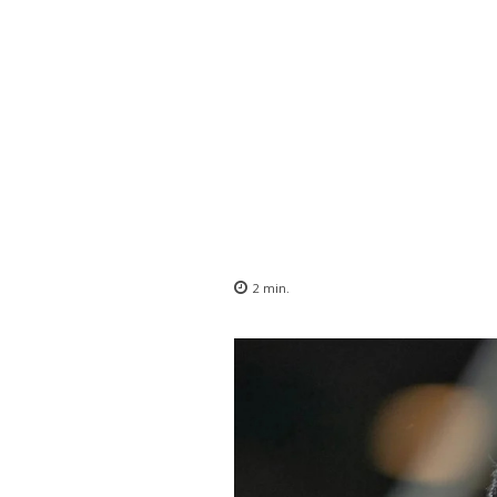
2
min.