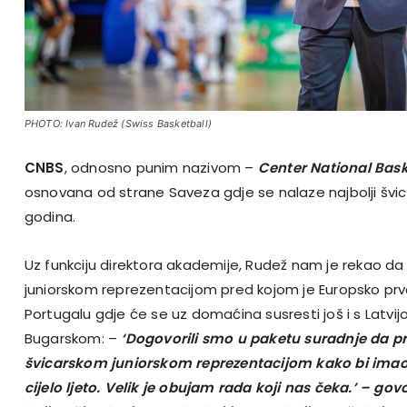
PHOTO: Ivan Rudež (Swiss Basketball)
CNBS
,
odnosno punim nazivom –
Center National Bask
osnovana od strane Saveza gdje se nalaze najbolji švica
godina.
Uz funkciju direktora akademije, Rudež nam je rekao da ć
juniorskom reprezentacijom pred kojom je Europsko prve
Portugalu gdje će se uz domaćina susresti još i s Latvij
Bugarskom: –
‘Dogovorili smo u paketu suradnje da 
švicarskom juniorskom reprezentacijom kako bi ima
cijelo ljeto. Velik je obujam rada koji nas čeka.’ –
govo