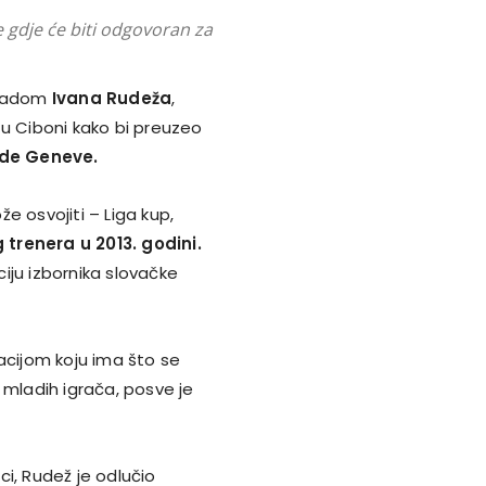
 gdje će biti odgovoran za
s radom
Ivana Rudeža
,
 u Ciboni kako bi preuzeo
 de Geneve.
e osvojiti – Liga kup,
 trenera u 2013. godini
.
iju izbornika slovačke
acijom koju ima što se
 mladih igrača, posve je
i, Rudež je odlučio