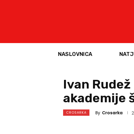
NASLOVNICA
NATJ
Ivan Rudež 
akademije 
By
Crosarka
CROSARKA
2