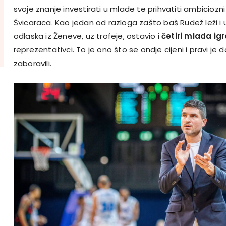
svoje znanje investirati u mlade te prihvatiti ambiciozni
Švicaraca. Kao jedan od razloga zašto baš Rudež leži i u
odlaska iz Ženeve, uz trofeje, ostavio i
četiri mlada ig
reprezentativci. To je ono što se ondje cijeni i pravi je 
zaboravili.