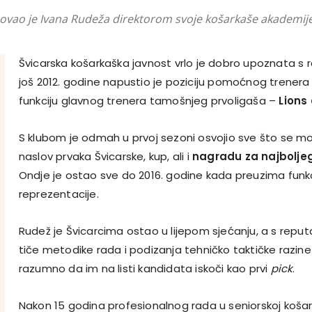
novao je Ivana Rudeža direktorom svoje košarkaše akademije
Švicarska košarkaška javnost vrlo je dobro upoznata 
još 2012. godine napustio je poziciju pomoćnog trenera
funkciju glavnog trenera tamošnjeg prvoligaša –
Lions
S klubom je odmah u prvoj sezoni osvojio sve što se mož
naslov prvaka Švicarske, kup, ali i
nagradu za najboljeg
Ondje je ostao sve do 2016. godine kada preuzima funkc
reprezentacije.
Rudež je Švicarcima ostao u lijepom sjećanju, a s reput
tiče metodike rada i podizanja tehničko taktičke razine
razumno da im na listi kandidata iskoči kao prvi
pick
.
Nakon 15 godina profesionalnog rada u seniorskoj košarc