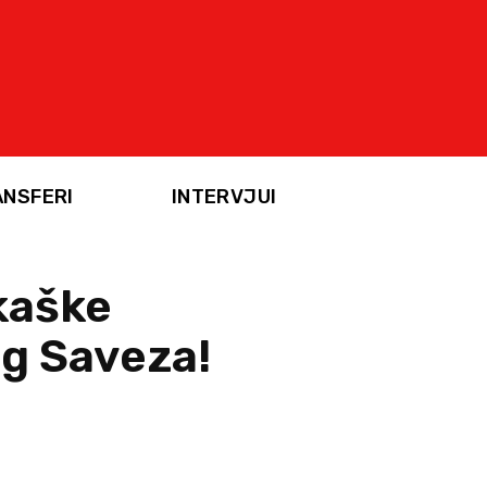
ANSFERI
INTERVJUI
kaške
g Saveza!