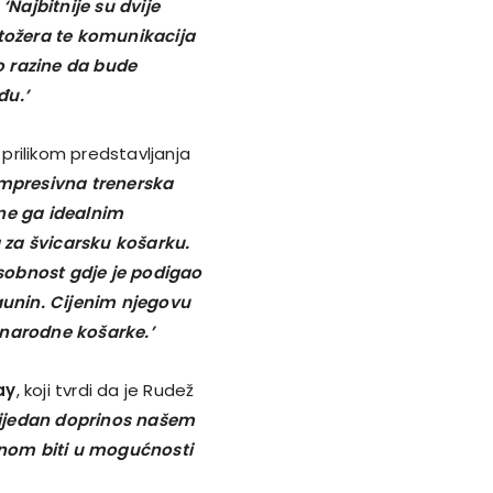
–
‘Najbitnije su dvije
stožera te komunikacija
o razine da bude
đu.’
e prilikom predstavljanja
impresivna trenerska
ine ga idealnim
 za švicarsku košarku.
sobnost gdje je podigao
Jaunin. Cijenim njegovu
unarodne košarke.’
ay
,
koji tvrdi da je Rudež
vrijedan doprinos našem
nom biti u mogućnosti