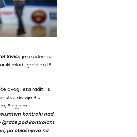
et Swiss
, je akademija
rski mladi igrači do 18
e ovog ljeta raditi i s
nstvo divizije B u
om, Belgijom i
preuzmem kontrolu nad
o igrače pod kontrolom
ri, pa objašnjava na