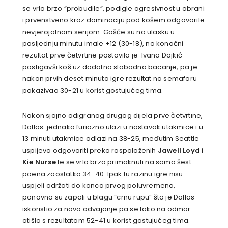
se vrlo brzo “probudile”, podigle agresivnost u obrani
i prvenstveno kroz dominaciju pod košem odgovorile
nevjerojatnom serijom. Gošće su na ulasku u
posljednju minutu imale +12 (30-18), no konačni
rezultat prve četvrtine postavila je Ivana Dojkić
postigavši koš uz dodatno slobodno bacanje, pa je
nakon prvih deset minuta igre rezultat na semaforu
pokazivao 30-21 u korist gostujućeg tima.
Nakon sjajno odigranog drugog dijela prve četvrtine,
Dallas jednako furiozno ulazi u nastavak utakmice i u
13 minuti utakmice odlazi na 38-25, međutim Seattle
uspijeva odgovoriti preko raspoloženih
Jawell Loyd
i
Kie Nurse
te se vrlo brzo primaknuti na samo šest
poena zaostatka 34-40. Ipak tu razinu igre nisu
uspjeli održati do konca prvog poluvremena,
ponovno su zapali u blagu “crnu rupu” što je Dallas
iskoristio za novo odvajanje pa se tako na odmor
otišlo s rezultatom 52-41 u korist gostujućeg tima.