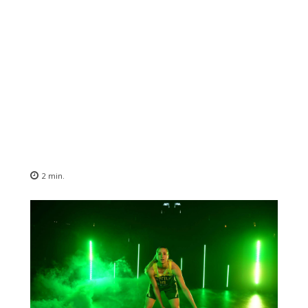
2
min.