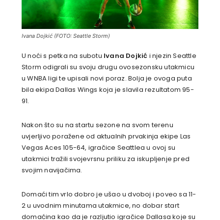
Ivana Dojkić (FOTO: Seattle Storm)
U noći s petka na subotu
Ivana Dojkić
i njezin Seattle
Storm odigrali su svoju drugu ovosezonsku utakmicu
u WNBA ligi te upisali novi poraz. Bolja je ovoga puta
bila ekipa Dallas Wings koja je slavila rezultatom 95-
91.
Nakon što su na startu sezone na svom terenu
uvjerljivo poražene od aktualnih prvakinja ekipe Las
Vegas Aces 105-64, igračice Seattlea u ovoj su
utakmici tražili svojevrsnu priliku za iskupljenje pred
svojim navijačima.
Domaći tim vrlo dobro je ušao u dvoboj i poveo sa 11-
2 u uvodnim minutama utakmice, no dobar start
domaćina kao da je razljutio igračice Dallasa koje su