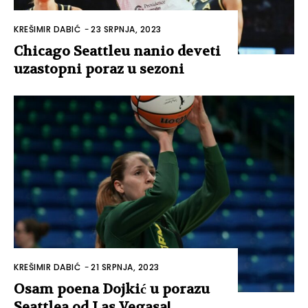
KREŠIMIR DABIĆ
-
23 SRPNJA, 2023
Chicago Seattleu nanio deveti
uzastopni poraz u sezoni
KREŠIMIR DABIĆ
-
21 SRPNJA, 2023
Osam poena Dojkić u porazu
Seattlea od Las Vegasa!