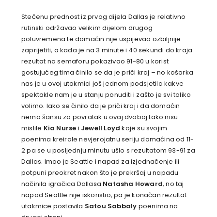
Stečenu prednost iz prvog dijela Dallas je relativno
rutinski održavao velikim dijelom drugog
poluvremena te domaćin nije uspijevao ozbiljnije
zaprijetiti, a kada je na 3 minute i 40 sekundi do kraja
rezultat na semaforu pokazivao 91-80 u korist
gostujućeg tima činilo se da je priči kraj – no košarka
nas je u ovoj utakmici još jednom podsjetila kakve
spektakle nam je u stanju ponuditi i zašto je svi toliko
volimo. Iako se činilo da je priči kraj i da domaćin
nema šansu za povratak u ovaj dvoboj tako nisu
mislile
Kia Nurse
i
Jewell Loyd
koje su svojim
poenima kreirale nevjerojatnu seriju domaćina od 11-
2 pa se u posljednju minutu ušlo s rezultatom 93-91 za
Dallas. Imao je Seattle i napad za izjednačenje ili
potpuni preokret nakon što je prekršaj u napadu
načinila igračica Dallasa
Natasha Howard
, no taj
napad Seattle nije iskoristio, pa je konačan rezultat
utakmice postavila
Satou Sabbaly
poenima na