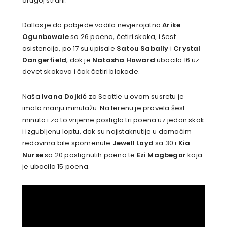
drugoj strani.
Dallas je do pobjede vodila nevjerojatna
Arike
Ogunbowale
sa 26 poena, četiri skoka, i šest
asistencija, po 17 su upisale
Satou Sabally
i
Crystal
Dangerfield
, dok je
Natasha Howard
ubacila 16 uz
devet skokova i čak četiri blokade.
Naša
Ivana Dojkić
za Seattle u ovom susretu je
imala manju minutažu. Na terenu je provela šest
minuta i za to vrijeme postigla tri poena uz jedan skok
i izgubljenu loptu, dok su najistaknutije u domaćim
redovima bile spomenute
Jewell Loyd
sa 30 i
Kia
Nurse
sa 20 postignutih poena te
Ezi Magbegor
koja
je ubacila 15 poena.