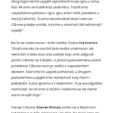
zbog toga nismo uspjeli uspostaviti svoju igru u ranoj
fazi. Mi smo se tražili kroz utakmicu. Tražili smo
raspoloženu petorku i igru. Igru smo i naši, posebno u
trećoj četvrtini. Tu smo iskontrolirali skok i iako se
Cibona poslije vratila, mi smo u završnici bili odmorniji i
svježiji.
”
Na to se nadovezao i krilni centar Zadra
Ive Ivanov
:
“
Znali smo da će ovo biti jako teška utakmica i da
neće biti ni blizu kao ona zadnja koju smo odigrali
protiv Cibone na Višnjiku. U prvom poluvremenu dosta
problema Cibona nam je radila s napadačkim
skokom. Kad smo to uspjeli pohvatati, u drugom
poluvremenu uspjeli smo nametnuti svoj ritam i
pobijediti. Sutra igramo s Cedevitom. To je euroligaška
momčad, no mi smo iz Zadra i nadamo se da ćemo
sutra osvojiti Kup.
”
Trener Cibone
Slaven Rimac
složio se s Nazorom: