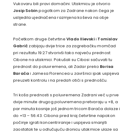
Vukovaru bili pravi domaćini. Utakmicu je otvorio
Josip Sobin
pogotkom za Zadrane nakon čega je
uslijedila ujednačena razmjena koševa na obje
strane.
Početkom druge četvrtine
Vlado Ilievski
i
Tomislav
Gabrić
zabijaju dvije trice za zagrebačku momčad
pri rezultatu 19:27 stvorivši tako najveću prednost
Cibone na utakmici. Pokušali su Cibosi sačuvati tu
prednost do poluvremena, ali Zadar preko
Borisa
Baraća
i Jamesa Florencea u završnici ipak uspijeva
preuzeti kontrolu i na predah otići s prednošću.
Tri koša prednosti s poluvremena Zadrani već u prve
dvije minute drugog poluvremena pretvaraju u +8, a
par minuta kasnije još jednom tricom Baraća dolaze i
do +13 – 56:43. Cibona pred kraj četvrtine napokon
počinje igrati koncentriranije i uspijeva smanjiti
zaostatak te u odlučujuću dionicu utakmice ulaze sa