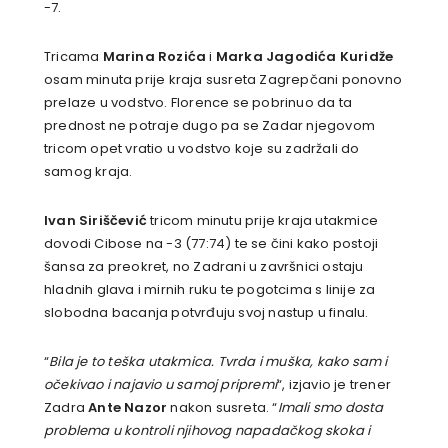
-7.
Tricama
Marina Rozića
i
Marka Jagodića Kuridže
osam minuta prije kraja susreta Zagrepčani ponovno
prelaze u vodstvo. Florence se pobrinuo da ta
prednost ne potraje dugo pa se Zadar njegovom
tricom opet vratio u vodstvo koje su zadržali do
samog kraja.
Ivan Siriščević
tricom minutu prije kraja utakmice
dovodi Cibose na -3 (77:74) te se čini kako postoji
šansa za preokret, no Zadrani u završnici ostaju
hladnih glava i mirnih ruku te pogotcima s linije za
slobodna bacanja potvrđuju svoj nastup u finalu.
“
Bila je to teška utakmica. Tvrda i muška, kako sam i
očekivao i najavio u samoj pripremi
“, izjavio je trener
Zadra
Ante Nazor
nakon susreta. “
Imali smo dosta
problema u kontroli njihovog napadačkog skoka i