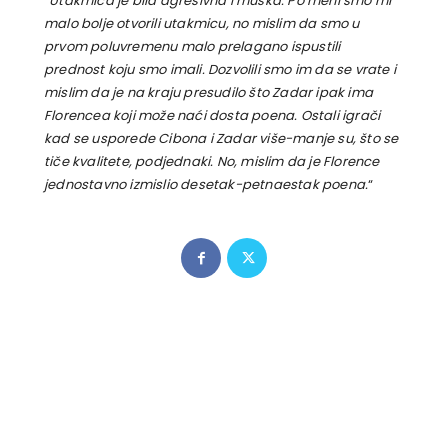
“
Utakmica je bila agresivna i muška. Po meni smo mi
malo bolje otvorili utakmicu, no mislim da smo u
prvom poluvremenu malo prelagano ispustili
prednost koju smo imali. Dozvolili smo im da se vrate i
mislim da je na kraju presudilo što Zadar ipak ima
Florencea koji može naći dosta poena. Ostali igrači
kad se usporede Cibona i Zadar više-manje su, što se
tiče kvalitete, podjednaki. No, mislim da je Florence
jednostavno izmislio desetak-petnaestak poena.
“