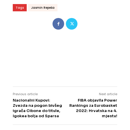
Tags
Jasmin Repeša
Previous article
Next article
Nacionalni Kupovi:
FIBA objavila Power
Zvezda na pogon bivšeg
Rankings za Eurobasket
igrača Cibone do titule,
2022: Hrvatska na 4.
Igokea bolja od Sparsa
mjestu!