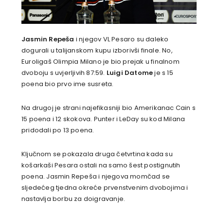
Jasmin Repeša
i njegov VL Pesaro su daleko
dogurali u talijanskom kupu izborivši finale. No,
Euroligaš Olimpia Milano je bio prejak u finalnom
dvoboju s uvjerljivih 87:59.
Luigi Datome
je s 15
poena bio prvo ime susreta.
Na drugoj je strani najefikasniji bio Amerikanac Cain s
15 poena i 12 skokova. Punter i LeDay su kod Milana
pridodali po 13 poena.
Ključnom se pokazala druga četvrtina kada su
košarkaši Pesara ostali na samo šest postignutih
poena. Jasmin Repeša i njegova momčad se
sljedećeg tjedna okreće prvenstvenim dvobojima i
nastavlja borbu za doigravanje.