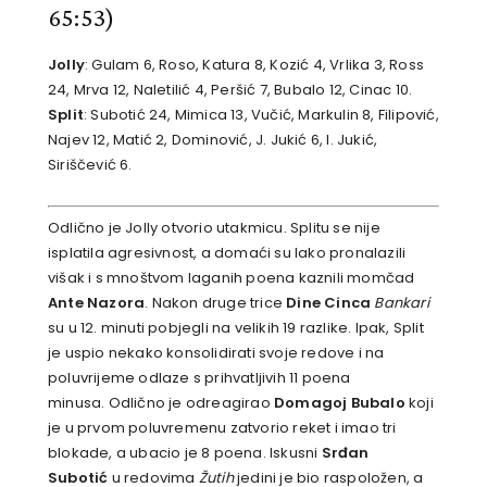
65:53)
Jolly
: Gulam 6, Roso, Katura 8, Kozić 4, Vrlika 3, Ross
24, Mrva 12, Naletilić 4, Peršić 7, Bubalo 12, Cinac 10.
Split
: Subotić 24, Mimica 13, Vučić, Markulin 8, Filipović,
Najev 12, Matić 2, Dominović, J. Jukić 6, I. Jukić,
Siriščević 6.
Odlično je Jolly otvorio utakmicu. Splitu se nije
isplatila agresivnost, a domaći su lako pronalazili
višak i s mnoštvom laganih poena kaznili momčad
Ante Nazora
. Nakon druge trice
Dine Cinca
Bankari
su u 12. minuti pobjegli na velikih 19 razlike. Ipak, Split
je uspio nekako konsolidirati svoje redove i na
poluvrijeme odlaze s prihvatljivih 11 poena
minusa. Odlično je odreagirao
Domagoj Bubalo
koji
je u prvom poluvremenu zatvorio reket i imao tri
blokade, a ubacio je 8 poena. Iskusni
Srđan
Subotić
u redovima
Žutih
jedini je bio raspoložen, a