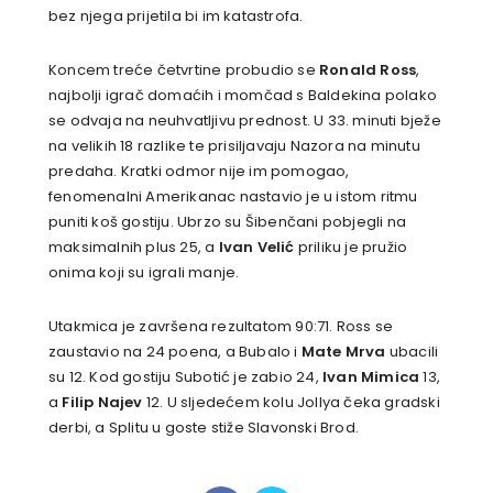
bez njega prijetila bi im katastrofa.
Koncem treće četvrtine probudio se
Ronald Ross
,
najbolji igrač domaćih i momčad s Baldekina polako
se odvaja na neuhvatljivu prednost. U 33. minuti bježe
na velikih 18 razlike te prisiljavaju Nazora na minutu
predaha. Kratki odmor nije im pomogao,
fenomenalni Amerikanac nastavio je u istom ritmu
puniti koš gostiju. Ubrzo su Šibenčani pobjegli na
maksimalnih plus 25, a
Ivan Velić
priliku je pružio
onima koji su igrali manje.
Utakmica je završena rezultatom 90:71. Ross se
zaustavio na 24 poena, a Bubalo i
Mate Mrva
ubacili
su 12. Kod gostiju Subotić je zabio 24,
Ivan Mimica
13,
a
Filip Najev
12. U sljedećem kolu Jollya čeka gradski
derbi, a Splitu u goste stiže Slavonski Brod.