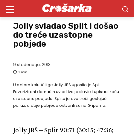
Jolly svladao Split i došao
do treće uzastopne
pobjede
9 studenoga, 2013
1
min.
U petom kolu A1 lige Jolly JBŠ ugostio je Split.
Favorizirani domaćin uvjerljivo je slavio i upisao treću
uzastopnu pobjedu. Splitu je ovo treći gostujući
poraz, a obje pobjede ostvarili su na Gripama.
Jolly JBŠ – Split 90:71
(30:15; 47:36;