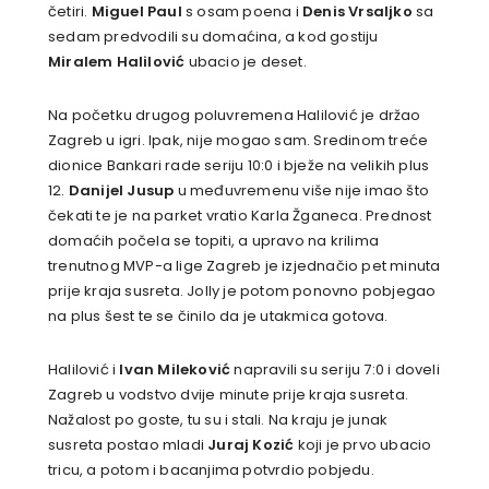
četiri.
Miguel Paul
s osam poena i
Denis Vrsaljko
sa
sedam predvodili su domaćina, a kod gostiju
Miralem Halilović
ubacio je deset.
Na početku drugog poluvremena Halilović je držao
Zagreb u igri. Ipak, nije mogao sam. Sredinom treće
dionice Bankari rade seriju 10:0 i bježe na velikih plus
12.
Danijel Jusup
u međuvremenu više nije imao što
čekati te je na parket vratio Karla Žganeca. Prednost
domaćih počela se topiti, a upravo na krilima
trenutnog MVP-a lige Zagreb je izjednačio pet minuta
prije kraja susreta. Jolly je potom ponovno pobjegao
na plus šest te se činilo da je utakmica gotova.
Halilović i
Ivan Mileković
napravili su seriju 7:0 i doveli
Zagreb u vodstvo dvije minute prije kraja susreta.
Nažalost po goste, tu su i stali. Na kraju je junak
susreta postao mladi
Juraj Kozić
koji je prvo ubacio
tricu, a potom i bacanjima potvrdio pobjedu.