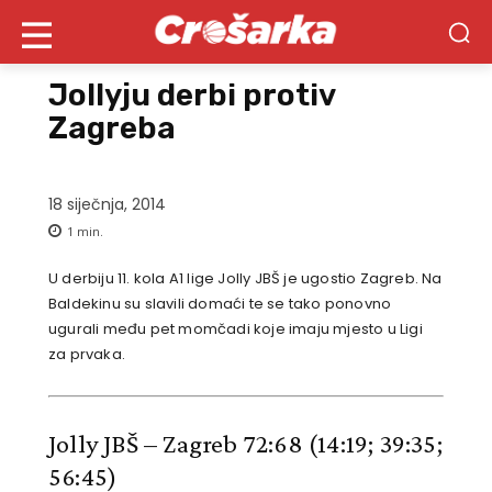
Jollyju derbi protiv
Zagreba
18 siječnja, 2014
1
min.
U derbiju 11. kola A1 lige Jolly JBŠ je ugostio Zagreb. Na
Baldekinu su slavili domaći te se tako ponovno
ugurali među pet momčadi koje imaju mjesto u Ligi
za prvaka.
Jolly JBŠ – Zagreb 72:68
(14:19; 39:35;
56:45)