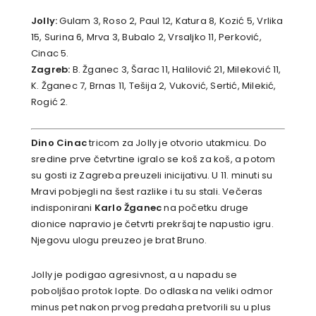
Jolly:
Gulam 3, Roso 2, Paul 12, Katura 8, Kozić 5, Vrlika
15, Surina 6, Mrva 3, Bubalo 2, Vrsaljko 11, Perković,
Cinac 5.
Zagreb:
B. Žganec 3, Šarac 11, Halilović 21, Mileković 11,
K. Žganec 7, Brnas 11, Tešija 2, Vuković, Sertić, Milekić,
Rogić 2.
Dino Cinac
tricom za Jolly je otvorio utakmicu. Do
sredine prve četvrtine igralo se koš za koš, a potom
su gosti iz Zagreba preuzeli inicijativu. U 11. minuti su
Mravi pobjegli na šest razlike i tu su stali. Večeras
indisponirani
Karlo Žganec
na početku druge
dionice napravio je četvrti prekršaj te napustio igru.
Njegovu ulogu preuzeo je brat Bruno.
Jolly je podigao agresivnost, a u napadu se
poboljšao protok lopte. Do odlaska na veliki odmor
minus pet nakon prvog predaha pretvorili su u plus