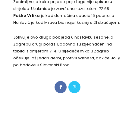
Zanimljivo je kako prije se prije toga nije upisao u
strijelce. Utakmica je završena rezultatom 72:68.
Paško Vrlika
je kod domaćina ubacio 15 poena, a
Halilović je kod Mrava bio najefikasniji s 21 ubačajem.
Jollyu je ovo druga pobjeda u nastavku sezone, a
Zagrebu drugi poraz. Bodovno su izjednačeni na
tablici s omjerom 7-4. U sljedećem kolu Zagreb
očekuje još jedan derbi, protiv Kvarnera, dok će Jolly
po bodove u Slavonski Brod.