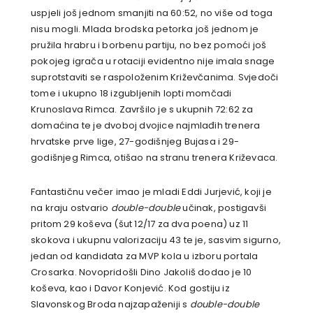
uspjeli još jednom smanjiti na 60:52, no više od toga
nisu mogli. Mlada brodska petorka još jednom je
pružila hrabru i borbenu partiju, no bez pomoći još
pokojeg igrača u rotaciji evidentno nije imala snage
suprotstaviti se raspoloženim Križevčanima. Svjedoči
tome i ukupno 18 izgubljenih lopti momčadi
Krunoslava Rimca. Završilo je s ukupnih 72:62 za
domaćina te je dvoboj dvojice najmlađih trenera
hrvatske prve lige, 27-godišnjeg Bujasa i 29-
godišnjeg Rimca, otišao na stranu trenera Križevaca.
Fantastičnu večer imao je mladi
Eddi Jurjević, koji je
na kraju ostvario
double-double
učinak, postigavši
pritom 29 koševa (šut 12/17 za dva poena) uz 11
skokova i ukupnu valorizaciju 43 te je, sasvim sigurno,
jedan od kandidata za MVP kola u izboru portala
Crosarka. Novopridošli Dino Jakoliš dodao je 10
koševa, kao i Davor Konjević. Kod gostiju iz
Slavonskog Broda najzapaženiji s
double-double