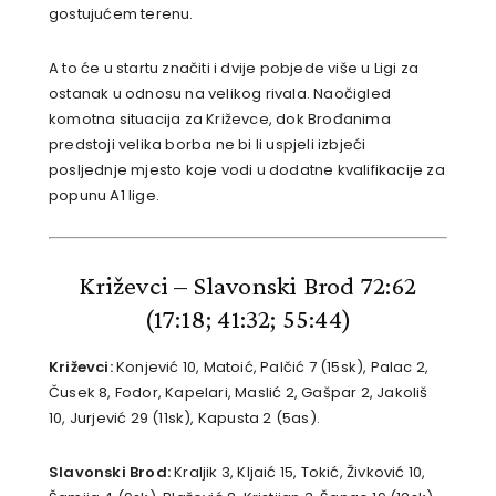
gostujućem terenu.
A to će u startu značiti i dvije pobjede više u Ligi za
ostanak u odnosu na velikog rivala. Naočigled
komotna situacija za Križevce, dok Brođanima
predstoji velika borba ne bi li uspjeli izbjeći
posljednje mjesto koje vodi u dodatne kvalifikacije za
popunu A1 lige.
Križevci – Slavonski Brod 72:62
(17:18; 41:32; 55:44)
Križevci:
Konjević 10, Matoić, Palčić 7 (15sk), Palac 2,
Čusek 8, Fodor, Kapelari, Maslić 2, Gašpar 2, Jakoliš
10, Jurjević 29 (11sk), Kapusta 2 (5as).
Slavonski Brod:
Kraljik 3, Kljaić 15, Tokić, Živković 10,