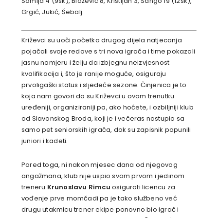
Šamija 4 (9sk), Blažević 8, Kristijan 3, Šango 19 (12sk),
Grgić, Jukić, Šebalj.
Križevci su uoči početka drugog dijela natjecanja
pojačali svoje redove s tri nova igrača i time pokazali
jasnu namjeru i želju da izbjegnu neizvjesnost
kvalifikacija i, što je ranije moguće, osiguraju
prvoligaški status i sljedeće sezone. Činjenica je to
koja nam govori da su Križevci u ovom trenutku
uređeniji, organiziraniji pa, ako hoćete, i ozbiljniji klub
od Slavonskog Broda, koji je i večeras nastupio sa
samo pet seniorskih igrača, dok su zapisnik popunili
juniori i kadeti.
Pored toga, ni nakon mjesec dana od njegovog
angažmana, klub nije uspio svom prvom i jedinom
treneru
Krunoslavu Rimcu
osigurati licencu za
vođenje prve momčadi pa je tako službeno već
drugu utakmicu trener ekipe ponovno bio igrač i