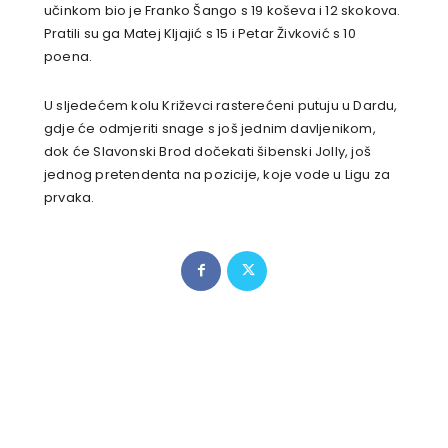
učinkom bio je Franko Šango s 19 koševa i 12 skokova.
Pratili su ga Matej Kljajić s 15 i Petar Živković s 10
poena.
U sljedećem kolu Križevci rasterećeni putuju u Dardu,
gdje će odmjeriti snage s još jednim davljenikom,
dok će Slavonski Brod dočekati šibenski Jolly, još
jednog pretendenta na pozicije, koje vode u Ligu za
prvaka.