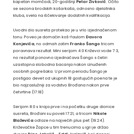
kapetan momčadi, 20-godišnji
Petar Živković
. Očito
se sezona brodskih košarkaša, odnosno djelatnika
kluba, svela na iščekivanje dodatnih kvalifikacija.
Uvodni dio susreta protekao je u vrlo izjednačenom
tonu. Poveo je domaćin koš-faulom
Davora
Konjevića
, no odmah zatim
Franko Šango
tricom
poravnava rezultat. Mini serijom 4:0 Križevci vode 7:3,
no rezultat ponovno izjednačava Šango s četiri
uzastopna slobodna bacanja nakon iznuđenih
osobnih pogrešaka. U prvom periodu Šango je
postigao devet od ukupnih 18 gostujućih poena te je
bio najzaslužniji za vodstvo Brođana nakon prve
četvrtine (17:18).
Serijom 8:0 s kraja prve i na početku druge dionice
susreta, Brođani su poveli 17:21, a tricom
Nikole
Blaževića
odlaze na najvećih plus pet (19:24).
Križevačke Žapce u tim trenucima u igri je držao