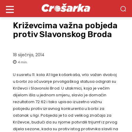
Križevcima važna pobjeda
protiv Slavonskog Broda
18 siječnja, 2014
4
min.
U susretu 11. kola A1 lige košarkaša, vrlo važan dvoboj
u borbi za očuvanje prvoligaškog statusa odigrali su
Križevci i Slavonski Brod. U utakmici, koja je većim
dijelom išla u jednom smjeru, slavio je domaćin
rezultatom 72:62 i tako upisao izuzetno važnu
pobjedu protiv izravnog konkurenta u borbi za
ostanak u ligi. Pobjeda je to od velikog značaja za
Križevce, budući da su njome potvrdili trijumf iz prvog
dijela sezone, kada su protiv istog protivnika slavili na