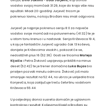
dvojac
Dino Jakoliš
–
Eddi Jurjević
, koji donosi
vodstvo svojoj momčadi 31:29, koje do kraja više nisu
ispuštali. Mladi 20-godišnji Jurjević tricom je
pokrenuo lavinu, na koju Brođani nisu imali odgovora.
Jurjević je najprije pokrenuo seriju 8:0 za najveće
vodstvo svoje momčadi na poluvremenu (41:32) te je
u istom tonu krenuo i u nastavak. Serija Križevaca 19:4,
u koju je fantastični Jurjević ugradio čak 13 koševa,
donijela je Križevcima visokih i, pokazat će se,
nedostižnih plus 16 (52:36). Gosti se tricama
Mateja
Kljaića
i Petra Živković uspijevaju približiti na minus
deset (52:42) te je trener domaćina
Luka Bujas
bio
prisiljen pozvati minutu odmora. Živković još malo
smanjuje rezultat na 52:44, no ubrzo je uslijedila trica
Konjevića, koja zaključuje treću četvrtinu vodstvom
Križevaca 55:44.
U posljednjoj dionici susreta domaćin je uglavnom
kontrolirao rezultat. Koševima Kljajića Brođani su