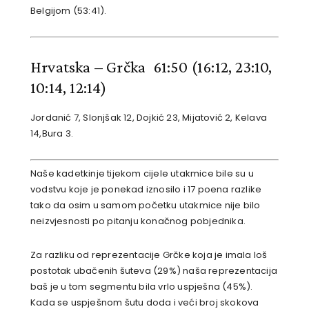
Belgijom (53:41).
Hrvatska – Grčka 61:50
(16:12, 23:10,
10:14, 12:14)
Jordanić 7, Slonjšak 12, Dojkić 23, Mijatović 2, Kelava
14,Bura 3.
Naše kadetkinje tijekom cijele utakmice bile su u
vodstvu koje je ponekad iznosilo i 17 poena razlike
tako da osim u samom početku utakmice nije bilo
neizvjesnosti po pitanju konačnog pobjednika.
Za razliku od reprezentacije Grčke koja je imala loš
postotak ubačenih šuteva (29%) naša reprezentacija
baš je u tom segmentu bila vrlo uspješna (45%).
Kada se uspješnom šutu doda i veći broj skokova