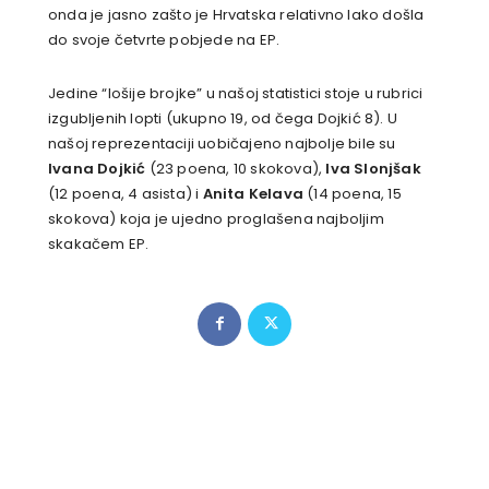
onda je jasno zašto je Hrvatska relativno lako došla
do svoje četvrte pobjede na EP.
Jedine “lošije brojke” u našoj statistici stoje u rubrici
izgubljenih lopti (ukupno 19, od čega Dojkić 8). U
našoj reprezentaciji uobičajeno najbolje bile su
Ivana Dojkić
(23 poena, 10 skokova),
Iva Slonjšak
(12 poena, 4 asista) i
Anita Kelava
(14 poena, 15
skokova) koja je ujedno proglašena najboljim
skakačem EP.