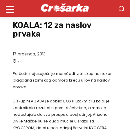
KOALA: 12 za naslov
prvaka
17 prosinca, 2013
2
min.
Po četiri najuspješnije momčadi iz tri skupine nakon
blagdana i zimskog odmora kreću u lov na naslov
prvaka.
U skupini A ZABA je dobila BGS u utakmici u kojoj je
kontrolirala rezultat u prve tri četvrtine, a malo je
nedostajalo da sve prospu u posljednjoj. Arizona
Divlje Mačke su se dugo mučile u srazu sa
KYOCEROM, da bi u posljednjoj četvrtini KYOCERA