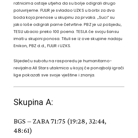
ratnicima ostaje utjeha da su bolje odigrali drugo
poluvrijeme. FULIR je svladao UZKS u borbi za dva
boda koja prenose u skupinu za prvaka. „Suci“ su
jako loše odigrali parne četvrtine. PBZ je uz pobjedu,
TESLI ubacio preko 100 poena. TESLA će svoju šansu
imati u skupini ponosa. Tituli se iz ove skupine nadaju
Enikon, PBZ d.d., FULIR i UZKS.
Slijedeću subotu na rasporedu je humanitarno-
revijalna All Stars utakmica u kojoj će ponajbolji igrači
lige pokazati sve svoje vještine i znanja.
Skupina A:
BGS – ZABA 71:75
(19:28, 32:44,
48:61)