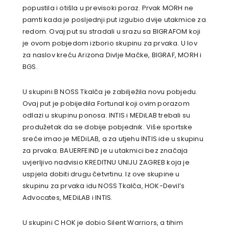
popustila i otišla u previsoki poraz. Prvak MORH ne
pamti kada je posljednji put izgubio dvije utakmice za
redom. Ovaj put su stradali u srazu sa BIGRAFOM koji
je ovom pobjedom izborio skupinu za prvaka. U lov
za naslov kreću Arizona Divlje Mačke, BIGRAF, MORH i
BGS.
U skupini B NOSS Tkalča je zabilježila novu pobjedu.
Ovaj put je pobijedila Fortunal koji ovim porazom
odlazi u skupinu ponosa. INTIS i MEDiLAB trebali su
produžetak da se dobije pobjednik. Više sportske
sreće imao je MEDiLAB, a za utjehu INTIS ide u skupinu
za prvaka. BAUERFEIND je u utakmici bez značaja
uvjerljivo nadvisio KREDITNU UNIJU ZAGREB koja je
uspjela dobiti drugu četvrtinu. Iz ove skupine u
skupinu za prvaka idu NOSS Tkalča, HOK-Devil’s
Advocates, MEDiLAB i INTIS.
U skupini C HOK je dobio Silent Warriors, a tihim