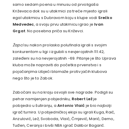
samo sedam poena u minusu od prvoligaša
Križevaca dok su u utakmici za treće mjesto igrali
egal utakmicu s Dubravom koju s klupe vodi
Srećko
Medvedec
, a svoju prvu utakmicu igrao je
Ivan
Grgat
. No posebna priča su Križevci.
Žapci
su nakon prolaska polufinala igrali s svojim
konkurentom u ligi i izgubili s nevjerojatnih 111:42,
zaleđeni su na nevjerojatnih -69. Pitanje je što Uprava
kluba može napraviti do početka prvenstva i s
pojačanjima izbjeći blamaže protiv jačih klubova
nego što je to Zabok.
Zabočani su na kraju osvojili sve nagrade. Podigli su
pehar namijenjen pobjedniku,
Robert Lež
je
pobijedio u šutiranju, a
Antonio Vlaić
je bio najbolji
igrač turnira. U pobjedničkoj ekipi su igrali Kuga, Raić,
Anzulović, Lež, Svoboda, Vlaić, Črnjević, Marić, Demo,
Tuđen, Ceranja i bivši NBA igrač Dalibor Bagarić.