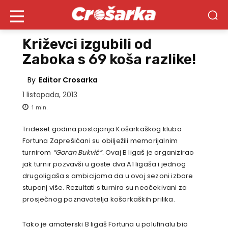
Križevci izgubili od
Zaboka s 69 koša razlike!
By
Editor Crosarka
1 listopada, 2013
1
min.
Trideset godina postojanja Košarkaškog kluba
Fortuna Zaprešićani su obilježili memorijalnim
turnirom
“Goran Bukvić”
. Ovaj B ligaš je organizirao
jak turnir pozvavši u goste dva A1 ligaša i jednog
drugoligaša s ambicijama da u ovoj sezoni izbore
stupanj više. Rezultati s turnira su neočekivani za
prosječnog poznavatelja košarkaških prilika.
Tako je amaterski B ligaš Fortuna u polufinalu bio