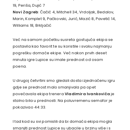
19, Periša, Dujić 7
Novi Zagreb
: Čačić 4, Mitchell 34, Vrdoljak, Bedalov,
Marin, Komplet 9, Pačkovski, Jurić, Mazić 8, Pavetić 14,
Williams 18, Brkljačić
Već na samom početku susreta gostujuća ekipa se
postavila kao favorit te su koristile i svaku najmanju
pogrešku domaće ekipe. Već nakon prvih deset
minuta igre Lupice su imale prednost od osam
poena.
U drugoj četvrtini smo gledali dosta izjednačenu igru
gdje se prednost malo smanjivala pa opet
povećavala ekipa trenera
Vladimira Ivankovića
je
stalno bila u prednosti. Na poluvremenu semafor je
pokazivao 44:33.
I tad kad su svi pomislili da bi domaća ekipa mogla
smanjiti prednost Lupice su ubacile u brzinu više i s