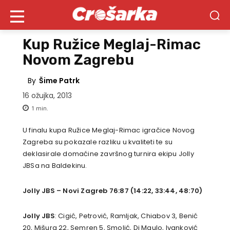
Kup Ružice Meglaj-Rimac
Novom Zagrebu
By
Šime Patrk
16 ožujka, 2013
1
min.
U finalu kupa Ružice Meglaj-Rimac igračice Novog
Zagreba su pokazale razliku u kvaliteti te su
deklasirale domaćine završnog turnira ekipu Jolly
JBSa na Baldekinu.
Jolly JBS – Novi Zagreb 76:87 (14:22, 33:44, 48:70)
Jolly JBS
: Cigić, Petrović, Ramljak, Chiabov 3, Benić
20, Mišura 22, Semren 5, Smolić, Di Maulo, Ivanković