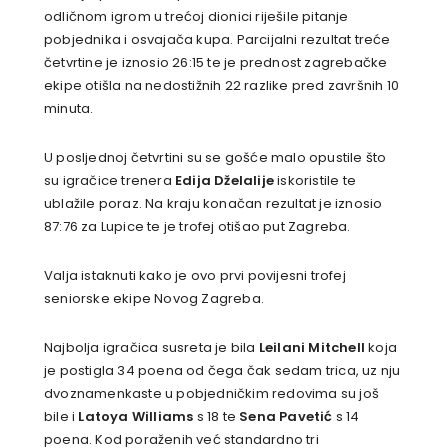
odličnom igrom u trećoj dionici riješile pitanje
pobjednika i osvajača kupa. Parcijalni rezultat treće
četvrtine je iznosio 26:15 te je prednost zagrebačke
ekipe otišla na nedostižnih 22 razlike pred završnih 10
minuta.
U posljednoj četvrtini su se gošće malo opustile što
su igračice trenera
Edija Dželalije
iskoristile te
ublažile poraz. Na kraju konačan rezultat je iznosio
87:76 za Lupice te je trofej otišao put Zagreba.
Valja istaknuti kako je ovo prvi povijesni trofej
seniorske ekipe Novog Zagreba.
Najbolja igračica susreta je bila
Leilani Mitchell
koja
je postigla 34 poena od čega čak sedam trica, uz nju
dvoznamenkaste u pobjedničkim redovima su još
bile i
Latoya Williams
s 18 te
Sena Pavetić
s 14
poena. Kod poraženih već standardno tri