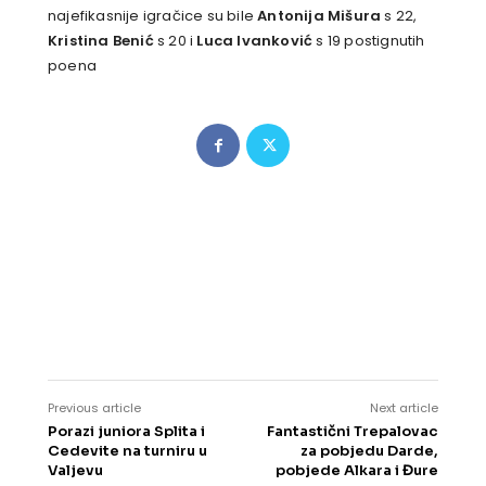
najefikasnije igračice su bile
Antonija Mišura
s 22,
Kristina Benić
s 20 i
Luca Ivanković
s 19 postignutih
poena
Previous article
Next article
Porazi juniora Splita i
Fantastični Trepalovac
Cedevite na turniru u
za pobjedu Darde,
Valjevu
pobjede Alkara i Đure