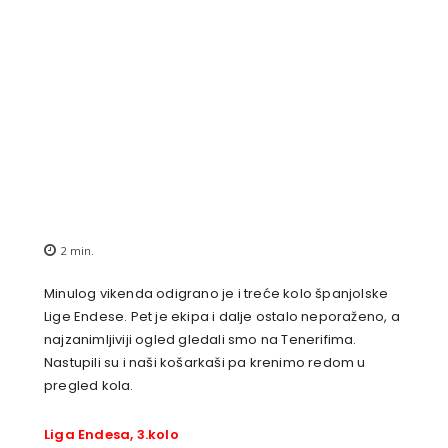
2
min.
Minulog vikenda odigrano je i treće kolo španjolske
Lige Endese. Pet je ekipa i dalje ostalo neporaženo, a
najzanimljiviji ogled gledali smo na Tenerifima.
Nastupili su i naši košarkaši pa krenimo redom u
pregled kola.
Liga Endesa, 3.kolo