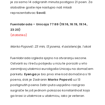
je za samo 14 odigranih minuta postigao 21 poen. Za
slabašne goste nije nastupio naš mladi
reprezentativac
Savić
.
Fuenlabrada – Unicaja
77:69 (19:16, 16:19, 19:14,
23:20)
(statistika)
Marko Popović: 23 min, 13 poena, 4 asistencije, 1 skok
Fuenlabrada izgleda sjajno na otvaranju sezone.
Ostvarili su i treću pobjedu u nizu te porazili u vrlo
zanimljivoj utakmici euroligaša Unicaju na domaćem
parketu.
Eyenga
je bio prvo ime kod domaćina s 19
poena, dok je Zadranin
Marko Popović
uz 13
postignutih poena četiri puta uspješno razigrao
suigrače te još jednom pokazao konstantnost koja
ga krasi iz utakmice u utakmicu, iako je veteran.