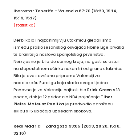
Iberostar Tenerife – Valencia 67:70 (18:20, 19:14,
15:19, 15:17)
(statistika)
Derbi kola i najzanimljiviju utakmicu gledali smo
između prošlosezonskog osvajača Fibine Lige prvaka
te branitelja naslova španjolskog prvenstva.
Neizvjesno je bilo do samog kraja, no gosti su ostali
na stopostotnom učinku nakon tri odigrane utakmice.
Bila je ovo savršena priprema Valenciji za
nadolazeću Euroligu koja starta ovoga tjedna.
Ponovno je za Valenciju najbolji bio
Erick Green
s 18
poena, dok je 12 pridodalo NBA pojačanje
Tibor
Pleiss
.
Mateusz Ponitka
je predvodio poraženu
ekipu s 15 ubačaja uz sedam skokova.
Real Madrid – Zaragoza 93:65 (26:13, 20:20, 15:16,
32:16)