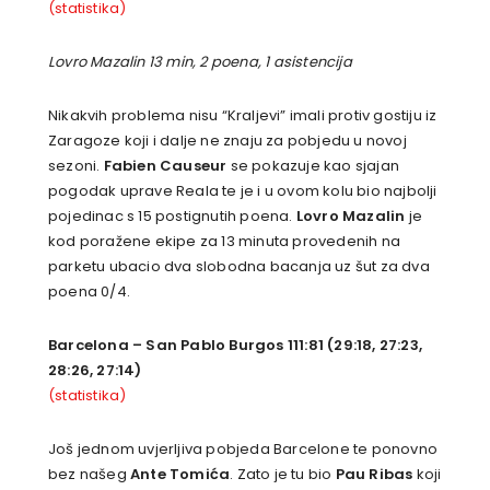
(statistika)
Lovro Mazalin 13 min, 2 poena, 1 asistencija
Nikakvih problema nisu “Kraljevi” imali protiv gostiju iz
Zaragoze koji i dalje ne znaju za pobjedu u novoj
sezoni.
Fabien Causeur
se pokazuje kao sjajan
pogodak uprave Reala te je i u ovom kolu bio najbolji
pojedinac s 15 postignutih poena.
Lovro Mazalin
je
kod poražene ekipe za 13 minuta provedenih na
parketu ubacio dva slobodna bacanja uz šut za dva
poena 0/4.
Barcelona – San Pablo Burgos 111:81 (29:18, 27:23,
28:26, 27:14)
(statistika)
Još jednom uvjerljiva pobjeda Barcelone te ponovno
bez našeg
Ante Tomića
. Zato je tu bio
Pau Ribas
koji