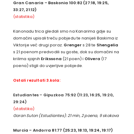
Gran Canaria – Baskonia 100:82 (27:18, 19:25,
33:27, 21:12)
(statistika)
Kanonadu trica gledali smo na Kanarima gdje su
domaćini upisali treću pobjedu te nanijeli Baskima iz
Viktorije već drugi poraz.
Grenger
s 28 te
Shengelia
s 21 poenom predvodili su goste, dok su domaćini na
krilima sjajnih
Erikssona
(21 poen) i
Olivera
(17
poena) stigli do uvjerljive pobjede.
Ostali rezultati 3.kola:
Estudiantes – Gipuzkoa 75:92 (11:23, 16:25, 19:20,
29:24)
(statistika)
Goran Suton (Estudiantes): 21 min, 2 poena, 9 skokova
Murcia – Andorra 81:77 (25:23, 18:13, 19:24, 19:17)