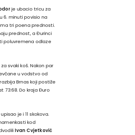
odor
je ubacio tricu za
6. minuti povisio na
 ima tri poena prednosti.
maju prednost, a Đurinci
uti poluvremena odlaze
za svaki koš. Nakon par
ževčane u vodstvo od
zbija Brnas koji postiže
t 73:68. Do kraja Đuro
upisao je i 11 skokova.
znamenkasti kod
vodili
Ivan Cvjetković