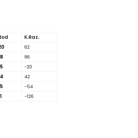
Bod
K.Raz.
20
62
18
96
15
-20
14
42
15
-54
1
-126