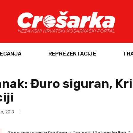
ECANJA
REPREZENTACIJE
TR
anak: Đuro siguran, Kr
iji
a, 2013
Zbog gostovanja Brođana u Gevgeliji (Balkanska liga, 2. 