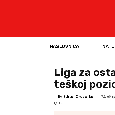
NASLOVNICA
NATJ
Liga za ost
teškoj pozic
By
Editor Crosarka
24 ožujk
1
min.