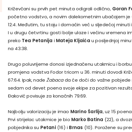
Križevčani su prvih pet minuta odigrali odlično,
Goran F
početno vodstvo, a novim dalekometnim ubačajem je u 
12:4. Međutim, tu staju i domaćin već u sljedećoj minuti
I u drugu četvrtinu gosti bolje ulaze i većinu vremena i
preko
Tea Petanija
i
Mateja Kljaića
u posljednjoj min
na 43:38.
Drugo poluvrijeme donosi izjednačenu utakmicu i borbu 
promjena vodstva Fodor tricom u 36. minuti dovodi Kri
67:64. Ipak, nade
Žabaca
da će doći do važne pobjede ra
sedam od devet poena svoje ekipe za pozitivan rezulta
Đaković povisuje za konačnih 79:69.
Najbolju valorizaciju je imao
Marino Šarlija
, uz 15 poena 
Prvi strijelac utakmice je bio
Marko Batina
(22), a dvo
pobjednika su
Petani
(16) i
Brnas
(10). Poražene su pred