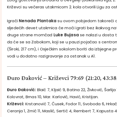
Križevci su večeras utakmicom 2. kola otvorili Ligu za os
Igrači
Nenada Plantaka
su ovom pobjedom takoreći osig
sljedećih devet utakmica će moći igrati bez ikakvog na
druge strane momčad
Luke Bujasa
se nalazi u dosta te
da će se sa Zabokom, koji se u pauzi pojačao s centr
(Široki, 217 cm), i Osječkim sokolom boriti da izbjegne p
vodi u dodatno razigravanje za ostanak u A1.
Đuro Đaković – Križevci 79:69
(21:20, 43:38
Đuro Đaković:
Blaić 7, Kljaić 9, Batina 22, Živković, Šarlij
Kolovrat, Brnas 10, Mar. Karlović, Havić, Kristijan.
Križevci:
Krstanović 7, Ćusek, Fodor 11, Svoboda 6, Hrkač 
Ceranja 1, Zrnić 11, Maslić, Sertić 4, Rembert 7, Kapusta 4