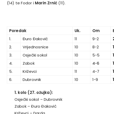
(14) te Fodor i
Marin Zrnić
(11).
Poredak
Uk.
Om
1.
Đuro Đaković
11
9-2
2.
Vrijednosnice
10
8-2
3.
Osječki sokol
10
5-5
4.
Zabok
10
4-6
5.
Križevci
11
4-7
6.
Dubrovnik
10
1-9
1
1. kolo (27. ožujka):
Osječki sokol – Dubrovnik
Zabok – Đuro Đaković
Križevci – Darda