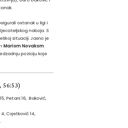
tanak.
urali ostanak u ligi i
tjecateljskog naboja. S
škoj situaciji. Jasno je
om
Mariom Novakom
redzadnju poziciju koje
, 56:53)
a 15, Petani 16, Baković,
4, Cvjetković 14,
.