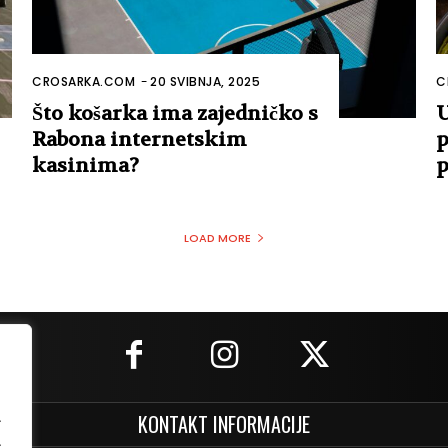
CROSARKA.COM
-
20 SVIBNJA, 2025
C
Što košarka ima zajedničko s
U
Rabona internetskim
p
kasinima?
p
LOAD MORE
.
KONTAKT INFORMACIJE
.