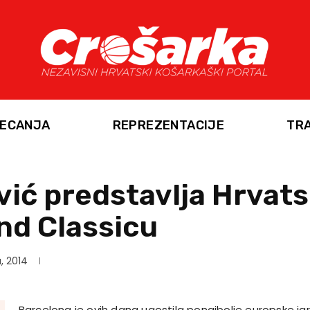
ECANJA
REPREZENTACIJE
TR
vić predstavlja Hrvat
nd Classicu
, 2014
Barcelona je ovih dana ugostila ponajbolje europske ig