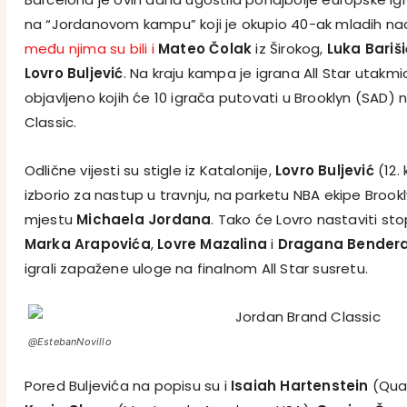
na “Jordanovom kampu” koji je okupio 40-ak mladih na
među njima su bili i
Mateo Čolak
iz Širokog,
Luka Bariši
Lovro Buljević
. Na kraju kampa je igrana All Star utakmic
objavljeno kojih će 10 igrača putovati u Brooklyn (SAD) 
Classic.
Odlične vijesti su stigle iz Katalonije,
Lovro Buljević
(12.
izborio za nastup u travnju, na parketu NBA ekipe Broo
mjestu
Michaela Jordana
. Tako će Lovro nastaviti s
Marka Arapovića
,
Lovre Mazalina
i
Dragana Bender
igrali zapažene uloge na finalnom All Star susretu.
@EstebanNovillo
Pored Buljevića na popisu su i
Isaiah Hartenstein
(Quak