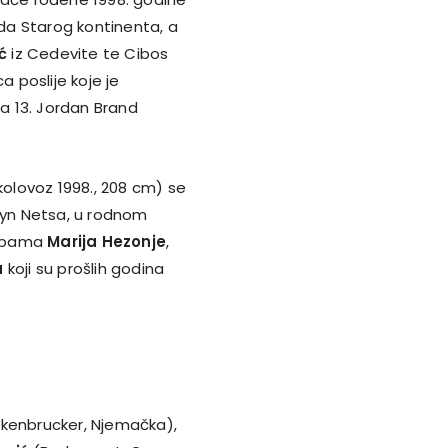
da Starog kontinenta, a
ć
iz Cedevite te Cibos
a poslije koje je
na 13. Jordan Brand
 kolovoz 1998., 208 cm) se
klyn Netsa, u rodnom
topama
Marija Hezonje
,
a
koji su prošlih godina
enbrucker, Njemačka),