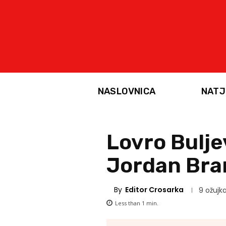
NASLOVNICA
NATJ
Lovro Bulje
Jordan Bra
By
Editor Crosarka
9 ožujka
Less than 1
min.