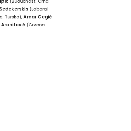
apić
(Buducnost, Crna
Sedekerskis
(Laboral
, Turska),
Amar Gegić
 Aranitović
(Crvena