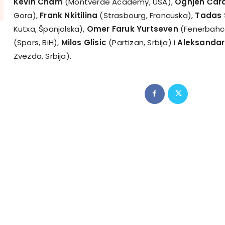
Kevin Cham
(Montverde Academy, USA),
Ognjen Čar
Gora),
Frank Nkitilina
(Strasbourg, Francuska),
Tadas 
Kutxa, Španjolska),
Omer Faruk Yurtseven
(Fenerbahce
(Spars, BiH),
Milos Glisic
(Partizan, Srbija) i
Aleksandar
Zvezda, Srbija).