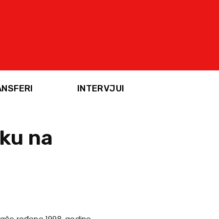
ANSFERI
INTERVJUI
sku na
rače rođene 1998. godine