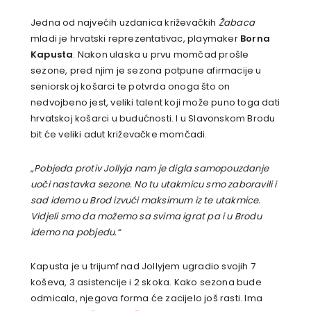
Jedna od najvećih uzdanica križevačkih
Žabaca
mladi je hrvatski reprezentativac, playmaker
Borna
Kapusta
. Nakon ulaska u prvu momčad prošle
sezone, pred njim je sezona potpune afirmacije u
seniorskoj košarci te potvrda onoga što on
nedvojbeno jest, veliki talent koji može puno toga dati
hrvatskoj košarci u budućnosti. I u Slavonskom Brodu
bit će veliki adut križevačke momčadi.
„Pobjeda protiv Jollyja nam je digla samopouzdanje
uoči nastavka sezone. No tu utakmicu smo zaboravili i
sad idemo u Brod izvući maksimum iz te utakmice.
Vidjeli smo da možemo sa svima igrat pa i u Brodu
idemo na pobjedu.“
Kapusta je u trijumf nad Jollyjem ugradio svojih 7
koševa, 3 asistencije i 2 skoka. Kako sezona bude
odmicala, njegova forma će zacijelo još rasti. Ima