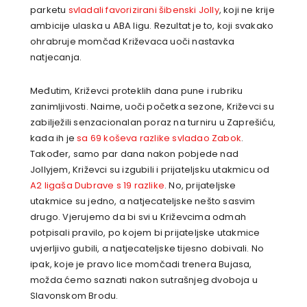
parketu
svladali favorizirani šibenski Jolly
, koji ne krije
ambicije ulaska u ABA ligu. Rezultat je to, koji svakako
ohrabruje momčad Križevaca uoči nastavka
natjecanja.
Međutim, Križevci proteklih dana pune i rubriku
zanimljivosti. Naime, uoči početka sezone, Križevci su
zabilježili senzacionalan poraz na turniru u Zaprešiću,
kada ih je
sa 69 koševa razlike svladao Zabok
.
Također, samo par dana nakon pobjede nad
Jollyjem, Križevci su izgubili i prijateljsku utakmicu od
A2 ligaša Dubrave s 19 razlike
. No, prijateljske
utakmice su jedno, a natjecateljske nešto sasvim
drugo. Vjerujemo da bi svi u Križevcima odmah
potpisali pravilo, po kojem bi prijateljske utakmice
uvjerljivo gubili, a natjecateljske tijesno dobivali. No
ipak, koje je pravo lice momčadi trenera Bujasa,
možda ćemo saznati nakon sutrašnjeg dvoboja u
Slavonskom Brodu.