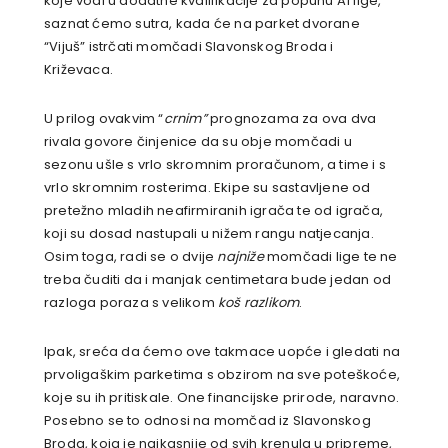
koje vodi u dodatne kvalifikacije za popunu A1 lige,
saznat ćemo sutra, kada će na parket dvorane
“Vijuš” istrčati momčadi Slavonskog Broda i
Križevaca.
U prilog ovakvim “
crnim”
prognozama za ova dva
rivala govore činjenice da su obje momčadi u
sezonu ušle s vrlo skromnim proračunom, a time i s
vrlo skromnim rosterima. Ekipe su sastavljene od
pretežno mladih neafirmiranih igrača te od igrača,
koji su dosad nastupali u nižem rangu natjecanja.
Osim toga, radi se o dvije
najniže
momčadi lige te ne
treba čuditi da i manjak centimetara bude jedan od
razloga poraza s velikom
koš razlikom
.
Ipak, sreća da ćemo ove takmace uopće i gledati na
prvoligaškim parketima s obzirom na sve poteškoće,
koje su ih pritiskale. One financijske prirode, naravno.
Posebno se to odnosi na momčad iz Slavonskog
Broda, koja je najkasnije od svih krenula u pripreme,