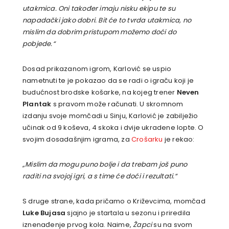
utakmica. Oni također imaju nisku ekipu te su
napadački jako dobri. Bit će to tvrda utakmica, no
mislim da dobrim pristupom možemo doći do
pobjede.“
Dosad prikazanom igrom, Karlović se uspio
nametnuti te je pokazao da se radi o igraču koji je
budućnost brodske košarke, na kojeg trener
Neven
Plantak
s pravom može računati. U skromnom
izdanju svoje momčadi u Sinju, Karlović je zabilježio
učinak od 9 koševa, 4 skoka i dvije ukradene lopte. O
svojim dosadašnjim igrama, za
Crošarku
je rekao:
„Mislim da mogu puno bolje i da trebam još puno
raditi na svojoj igri, a s time će doći i rezultati.“
S druge strane, kada pričamo o Križevcima, momčad
Luke Bujasa
sjajno je startala u sezonu i priredila
iznenađenje prvog kola. Naime,
Žapci
su na svom