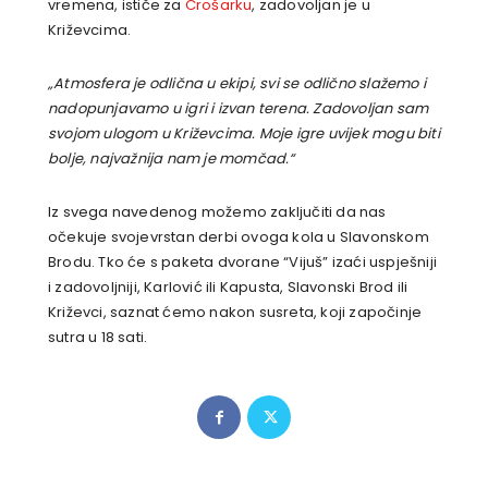
vremena, ističe za
Crošarku
, zadovoljan je u
Križevcima.
„Atmosfera je odlična u ekipi, svi se odlično slažemo i
nadopunjavamo u igri i izvan terena. Zadovoljan sam
svojom ulogom u Križevcima. Moje igre uvijek mogu biti
bolje, najvažnija nam je momčad.“
Iz svega navedenog možemo zaključiti da nas
očekuje svojevrstan derbi ovoga kola u Slavonskom
Brodu. Tko će s paketa dvorane “Vijuš” izaći uspješniji
i zadovoljniji, Karlović ili Kapusta, Slavonski Brod ili
Križevci, saznat ćemo nakon susreta, koji započinje
sutra u 18 sati.