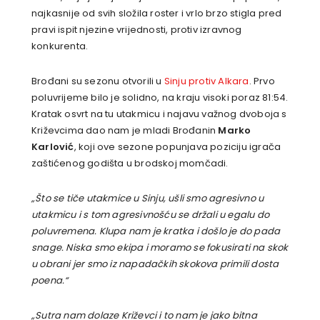
najkasnije od svih složila roster i vrlo brzo stigla pred
pravi ispit njezine vrijednosti, protiv izravnog
konkurenta.
Brođani su sezonu otvorili u
Sinju protiv Alkara
. Prvo
poluvrijeme bilo je solidno, na kraju visoki poraz 81:54.
Kratak osvrt na tu utakmicu i najavu važnog dvoboja s
Križevcima dao nam je mladi Brođanin
Marko
Karlović
, koji ove sezone popunjava poziciju igrača
zaštićenog godišta u brodskoj momčadi.
„Što se tiče utakmice u Sinju, ušli smo agresivno u
utakmicu i s tom agresivnošću se držali u egalu do
poluvremena. Klupa nam je kratka i došlo je do pada
snage. Niska smo ekipa i moramo se fokusirati na skok
u obrani jer smo iz napadačkih skokova primili dosta
poena.“
„Sutra nam dolaze Križevci i to nam je jako bitna