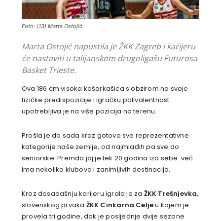
Foto: (13) Marta Ostojić
Marta Ostojić napustila je ŽKK Zagreb i karijeru
će nastaviti u talijanskom drugoligašu Futurosa
Basket Trieste.
Ova 186 cm visoka košarkašica s obzirom na svoje
fizičke predispozicije i igračku polivalentnost
upotrebljiva je na više pozicija na terenu.
Prošla je do sada kroz gotovo sve reprezentativne
kategorije naše zemlje, od najmlađih pa sve do
seniorske. Premda joj je tek 20 godina iza sebe već
ima nekoliko klubova i zanimljivih destinacija.
Kroz dosadašnju karijeru igrala je za
ŽKK Trešnjevka
,
slovenskog prvaka
ŽKK Cinkarna Celje
u kojem je
provela tri godine, dok je posljednje dvije sezone