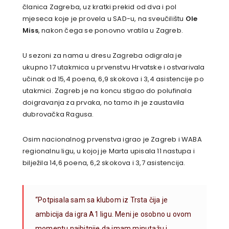
članica Zagreba, uz kratki prekid od dva i pol
mjeseca koje je provela u SAD-u, na sveučilištu
Ole
Miss
, nakon čega se ponovno vratila u Zagreb.
U sezoni za nama u dresu Zagreba odigrala je
ukupno 17 utakmica u prvenstvu Hrvatske i ostvarivala
učinak od 15,4 poena, 6,9 skokova i 3,4 asistencije po
utakmici. Zagreb je na koncu stigao do polufinala
doigravanja za prvaka, no tamo ih je zaustavila
dubrovačka Ragusa.
Osim nacionalnog prvenstva igrao je Zagreb i WABA
regionalnu ligu, u kojoj je Marta upisala 11 nastupa i
bilježila 14,6 poena, 6,2 skokova i 3,7 asistencija.
“Potpisala sam sa klubom iz Trsta čija je
ambicija da igra A1 ligu. Meni je osobno u ovom
momentu najbitnije da imam minutažu i