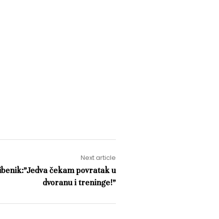
Next article
ibenik:”Jedva čekam povratak u
dvoranu i treninge!”