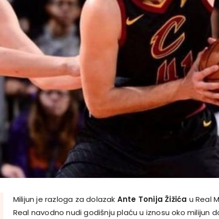
Milijun je razloga za dolazak
Ante Tonija Žižića
u Real M
Real navodno nudi godišnju plaću u iznosu oko milijun d