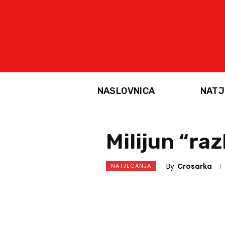
NASLOVNICA
NATJ
Milijun “raz
By
Crosarka
NATJECANJA