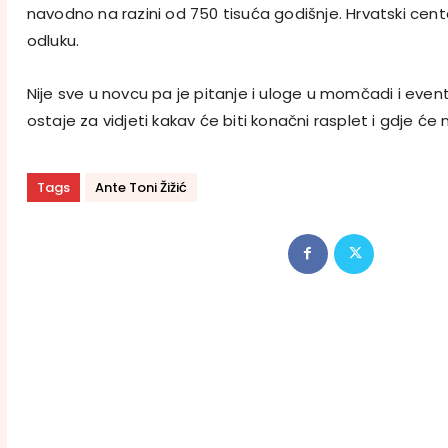
navodno na razini od 750 tisuća godišnje. Hrvatski cent
odluku.
Nije sve u novcu pa je pitanje i uloge u momčadi i eve
ostaje za vidjeti kakav će biti konačni rasplet i gdje će na
Tags
Ante Toni Žižić