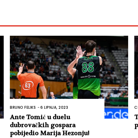
BRUNO FELIKS
-
6 LIPNJA, 2023
C
Ante Tomić u duelu
T
dubrovačkih gospara
p
pobijedio Marija Hezonju!