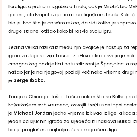
Euroligu, a jednom izgubio u finalu, dok je Mirotić bio MV
godine, ali dvaput izgubio u euroligaškom finalu. Kukoč
bio je, kao što je on sâm rekao, da vidi koliko je zapravo 
druge strane, otišao kako bi razvio svoju igru.
Jedina velika razlika između njih dvojice je nastup za re
igrao za Jugoslaviju, kasnije za Hrvatsku i osvojio je nekol
crnogorskog podrijetla i naturalizirani je Španjolac, a mj
našao jer je na njegovoj poziciji već neko vrijeme drugi n
je
Serge Ibaka
.
Toni je u Chicago došao točno nakon što su Bullsi, pred
košarkašem svih vremena, osvojili treći uzastopni nasl
je
Michael Jordan
jedno vrijeme izbivao iz lige, a kada 
jedan od ključnih igrača za sljedeća tri naslova Bullsa. 
bio je proglašen i najboljim šestim igračem lige.