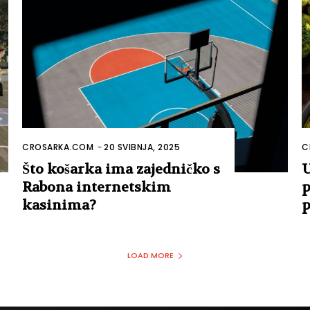
CROSARKA.COM
-
20 SVIBNJA, 2025
C
Što košarka ima zajedničko s
U
Rabona internetskim
p
kasinima?
p
LOAD MORE