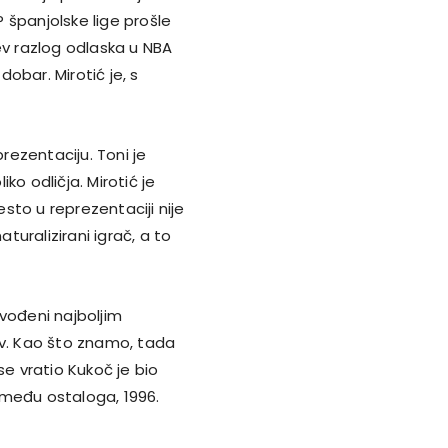
P španjolske lige prošle
ev razlog odlaska u NBA
dobar. Mirotić je, s
prezentaciju. Toni je
iko odličja. Mirotić je
esto u reprezentaciji nije
aturalizirani igrač, a to
vođeni najboljim
ov. Kao što znamo, tada
se vratio Kukoč je bio
Između ostaloga, 1996.