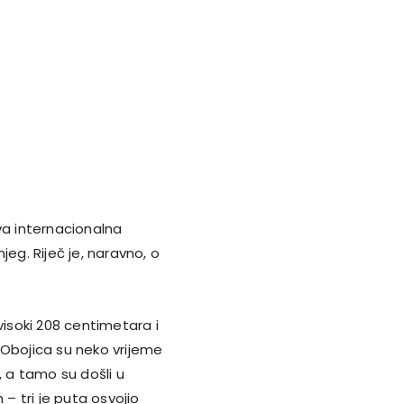
va internacionalna
eg. Riječ je, naravno, o
visoki 208 centimetara i
. Obojica su neko vrijeme
a, a tamo su došli u
 – tri je puta osvojio