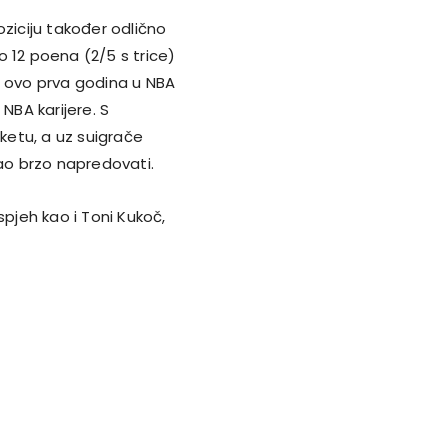
poziciju također odlično
io 12 poena (2/5 s trice)
e ovo prva godina u NBA
NBA karijere. S
etu, a uz suigrače
bao brzo napredovati.
spjeh kao i Toni Kukoč,