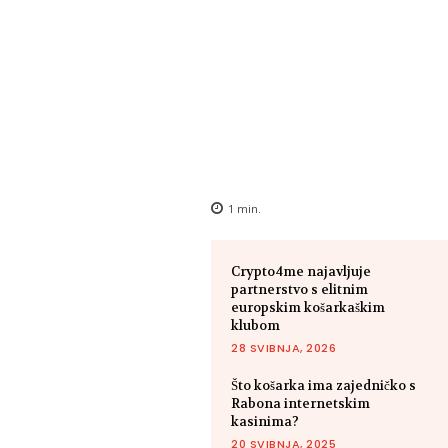
1
min.
Crypto4me najavljuje
partnerstvo s elitnim
europskim košarkaškim
klubom
28 SVIBNJA, 2026
Što košarka ima zajedničko s
Rabona internetskim
kasinima?
20 SVIBNJA, 2025