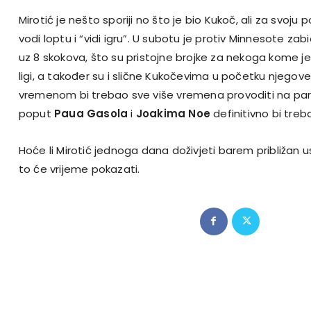
Mirotić je nešto sporiji no što je bio Kukoč, ali za svoju 
vodi loptu i “vidi igru”. U subotu je protiv Minnesote zab
uz 8 skokova, što su pristojne brojke za nekoga kome j
ligi, a također su i slične Kukočevima u početku njegove 
vremenom bi trebao sve više vremena provoditi na park
poput
Paua Gasola
i
Joakima Noe
definitivno bi tre
Hoće li Mirotić jednoga dana doživjeti barem približan u
to će vrijeme pokazati.