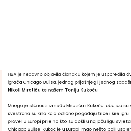
FIBA je nedavno objavila članak u kojem je usporedila d
igrača Chicago Bullsa, jednog prijašnjeg i jednog sadašnj
Nikoli Mirotiću
te našem
Toniju Kukoču
.
Mnogo je sličnosti između Mirotića i Kukoča: obojica su 
svestrana su krila koja odlično pogađaju trice i šire igru
proveli u Europi prije no što su došli u najjaču ligu svijet
Chicago Bullse. Kukoč je u Europi imao nešto bolji uspjeh