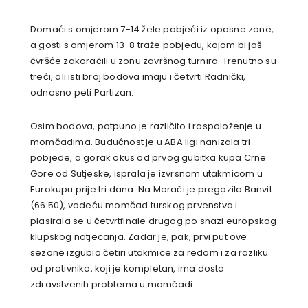
Domaći s omjerom 7-14 žele pobjeći iz opasne zone,
a gosti s omjerom 13-8 traže pobjedu, kojom bi još
čvršće zakoračili u zonu završnog turnira. Trenutno su
treći, ali isti broj bodova imaju i četvrti Radnički,
odnosno peti Partizan.
Osim bodova, potpuno je različito i raspoloženje u
momčadima. Budućnost je u ABA ligi nanizala tri
pobjede, a gorak okus od prvog gubitka kupa Crne
Gore od Sutjeske, isprala je izvrsnom utakmicom u
Eurokupu prije tri dana. Na Morači je pregazila Banvit
(66:50), vodeću momčad turskog prvenstva i
plasirala se u četvrtfinale drugog po snazi europskog
klupskog natjecanja. Zadar je, pak, prvi put ove
sezone izgubio četiri utakmice za redom i za razliku
od protivnika, koji je kompletan, ima dosta
zdravstvenih problema u momčadi.