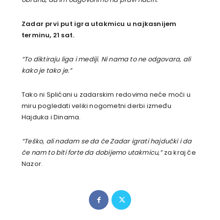
Zadar prvi put igra utakmicu u najkasnijem
terminu, 21 sat.
“To diktiraju liga i mediji. Ni nama to ne odgovara, ali
kako je tako je.”
Tako ni Splićani u zadarskim redovima neće moći u
miru pogledati veliki nogometni derbi između
Hajduka i Dinama.
“Teško, ali nadam se da će Zadar igrati hajdučki i da
će nam to biti forte da dobijemo utakmicu,”
za kraj će
Nazor.