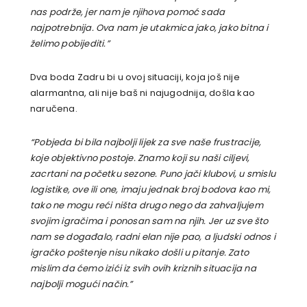
nas podrže, jer nam je njihova pomoć sada
najpotrebnija. Ova nam je utakmica jako, jako bitna i
želimo pobijediti.”
Dva boda Zadru bi u ovoj situaciji, koja još nije
alarmantna, ali nije baš ni najugodnija, došla kao
naručena.
“Pobjeda bi bila najbolji lijek za sve naše frustracije,
koje objektivno postoje. Znamo koji su naši ciljevi,
zacrtani na početku sezone. Puno jači klubovi, u smislu
logistike, ove ili one, imaju jednak broj bodova kao mi,
tako ne mogu reći ništa drugo nego da zahvaljujem
svojim igračima i ponosan sam na njih. Jer uz sve što
nam se događalo, radni elan nije pao, a ljudski odnos i
igračko poštenje nisu nikako došli u pitanje. Zato
mislim da ćemo izići iz svih ovih kriznih situacija na
najbolji mogući način.”