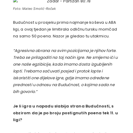
Foto: Mateo Smolić-Ročak
Budućnost u prosjeku prima najmanje koševa u ABA
ligi, a ovaj tjedan je limitirala odličnu tursku momčad
na samo 50 poena. Nazor je gledao tu utakmicu.
“Agresivna obrana na svim pozicijama je njihov forte.
Treba se prilagoditi na taj način igre. Ne smijemo ići u
one naše egzibicije, kada imamo dosta izgubljenih
lopti. Trebamo sačuvati posjed i protok lopte i
iskoristiti one dijelove igre, gdje imamo određene
prednosti u odnosu na Budućnost, o kojima sada ne
bih govorio.”
Je li igra u napadu slabija strana Budućnosti, s
obzirom da je po broju postignutih poena tek 11. u
ligi?