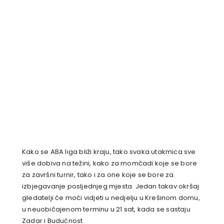
Kako se ABA liga bliži kraju, tako svaka utakmica sve
više dobiva na težini, kako za momčadi koje se bore
za završni turnir, tako i za one koje se bore za
izbjegavanje posljednjeg mjesta. Jedan takav okršaj
gledatelji će moći vidjeti u nedjelju u Krešinom domu,
u neuobičajenom terminu u 21 sat, kada se sastaju
Zadar i Budućnost.