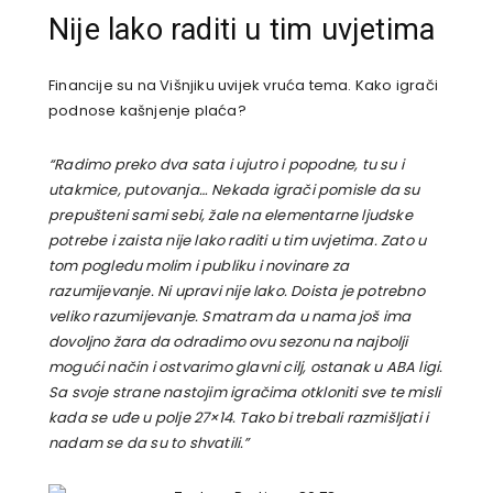
Nije lako raditi u tim uvjetima
Financije su na Višnjiku uvijek vruća tema. Kako igrači
podnose kašnjenje plaća?
“Radimo preko dva sata i ujutro i popodne, tu su i
utakmice, putovanja… Nekada igrači pomisle da su
prepušteni sami sebi, žale na elementarne ljudske
potrebe i zaista nije lako raditi u tim uvjetima. Zato u
tom pogledu molim i publiku i novinare za
razumijevanje. Ni upravi nije lako. Doista je potrebno
veliko razumijevanje. Smatram da u nama još ima
dovoljno žara da odradimo ovu sezonu na najbolji
mogući način i ostvarimo glavni cilj, ostanak u ABA ligi.
Sa svoje strane nastojim igračima otkloniti sve te misli
kada se uđe u polje 27×14. Tako bi trebali razmišljati i
nadam se da su to shvatili.”