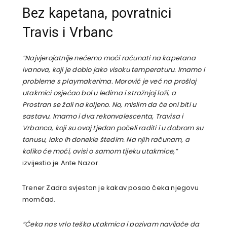
Bez kapetana, povratnici
Travis i Vrbanc
“Najvjerojatnije nećemo moći računati na kapetana
Ivanova, koji je dobio jako visoku temperaturu. Imamo i
probleme s playmakerima. Morović je već na prošloj
utakmici osjećao bol u leđima i stražnjoj loži, a
Prostran se žali na koljeno. No, mislim da će oni biti u
sastavu. Imamo i dva rekonvalescenta, Travisa i
Vrbanca, koji su ovaj tjedan počeli raditi i u dobrom su
tonusu, iako ih donekle štedim. Na njih računam, a
koliko će moći, ovisi o samom tijeku utakmice,”
izvijestio je Ante Nazor.
Trener Zadra svjestan je kakav posao čeka njegovu
momčad.
“Čeka nas vrlo teška utakmica i pozivam navijače da