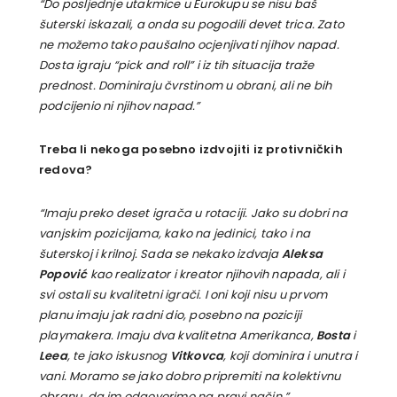
“Do posljednje utakmice u Eurokupu se nisu baš
šuterski iskazali, a onda su pogodili devet trica. Zato
ne možemo tako paušalno ocjenjivati njihov napad.
Dosta igraju “pick and roll” i iz tih situacija traže
prednost. Dominiraju čvrstinom u obrani, ali ne bih
podcijenio ni njihov napad.”
Treba li nekoga posebno izdvojiti iz protivničkih
redova?
“Imaju preko deset igrača u rotaciji. Jako su dobri na
vanjskim pozicijama, kako na jedinici, tako i na
šuterskoj i krilnoj. Sada se nekako izdvaja
Aleksa
Popović
kao realizator i kreator njihovih napada, ali i
svi ostali su kvalitetni igrači. I oni koji nisu u prvom
planu imaju jak radni dio, posebno na poziciji
playmakera. Imaju dva kvalitetna Amerikanca,
Bosta
i
Leea
, te jako iskusnog
Vitkovca
, koji dominira i unutra i
vani. Moramo se jako dobro pripremiti na kolektivnu
obranu, da im odgovorimo na pravi način.”