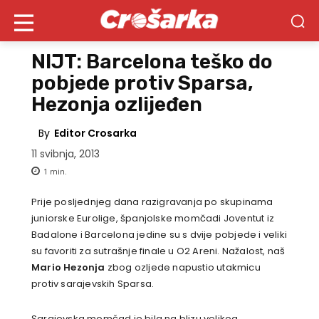
NIJT: Barcelona teško do
pobjede protiv Sparsa,
Hezonja ozlijeđen
By
Editor Crosarka
11 svibnja, 2013
1
min.
Prije posljednjeg dana razigravanja po skupinama
juniorske Eurolige, španjolske momčadi Joventut iz
Badalone i Barcelona jedine su s dvije pobjede i veliki
su favoriti za sutrašnje finale u O2 Areni. Nažalost, naš
Mario Hezonja
zbog ozljede napustio utakmicu
protiv sarajevskih Sparsa.
Sarajevska momčad je bila na blizu velikog