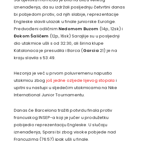
iznenađenja, da su izdržali posljednju četvrtini danas
bi pobjedom protiv, od njih slabije, reprezentacije
Engleske slavili ulazak u finale juniorske Eurolige.
Predvođeni odličnim
Nedomom Buzom
(14p, 12sk) i
Đokom Šalićem
(12p, 16sk) Sarajlije su u posljednji
dio utakmice ušli s od 32:30, ali širina klupe
Katalonaca je presudila i Barca (
Garcia
21) je na
kraju slavila s 53:49.
Hezonja je već u prvom poluvremenu napustio
utakmicu zbog
još jedne ozljede lijevog stopala
i
upitni su nastupi u sljedećim utakmicama na Nike
International Junior Tournamentu.
Danas će Barcelona tražiti potvrdu finala protiv
francuskog INSEP-a koji je jučer u produžetku
pobijedio reprezentaciju Engleske. U slučaju
iznenađenja, Sparsi bi zbog visoke pobjede nad
Francuzima (76:57) ipak ušli u finale.