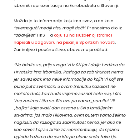
izbornik reprezentacije na Eurobasketu u Sloveniji.
Možda je to informacija koju ima svez, a do koje
“svemogući mediji nisu mogli doći”
. Prenosimo dio iz
“obavijest”
HKS – a
koju su na službenoj stranici
napisali u odgovoru na pisanje Sportskih novost
i.
Zanimljivo i poučno štivo, obavezno pročitati.
“Ne brinite se, prije svega Vi iz SN jer i dalje tvrdimo da
Hrvatska ima izbornika. Razloga za zabrinutost nema
jer savez ipak ima neke informacije do kojih Vi koji ste
puno puta svemoćni u ovom trenutku nažalost ne
možete doći, kad bude vrijeme saznat ćete sve, i što
Vas zanima i što ne. Bio ovo po vama „pamflet“ ili
„bajka“ koja svaki dan osvane u SN s izmišljenim
stvarima, još malo i likovima, ovim putem samo želimo
naglasiti da razloga za zabrinutost nema, jer ako mi
kao savez koji se brine za reprezentaciju, do njezina
ugleda kažemo da sve ide po planu onda tako i je.