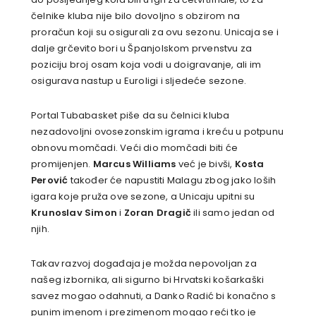
čelnike kluba nije bilo dovoljno s obzirom na
proračun koji su osigurali za ovu sezonu. Unicaja se i
dalje grčevito bori u Španjolskom prvenstvu za
poziciju broj osam koja vodi u doigravanje, ali im
osigurava nastup u Euroligi i sljedeće sezone.
Portal Tubabasket piše da su čelnici kluba
nezadovoljni ovosezonskim igrama i kreću u potpunu
obnovu momčadi. Veći dio momčadi biti će
promijenjen.
Marcus Williams
već je bivši,
Kosta
Perović
također će napustiti Malagu zbog jako loših
igara koje pruža ove sezone, a Unicaju upitni su
Krunoslav Simon
i
Zoran Dragič
ili samo jedan od
njih.
Takav razvoj događaja je možda nepovoljan za
našeg izbornika, ali sigurno bi Hrvatski košarkaški
savez mogao odahnuti, a Danko Radić bi konačno s
punim imenom i prezimenom mogao reći tko je