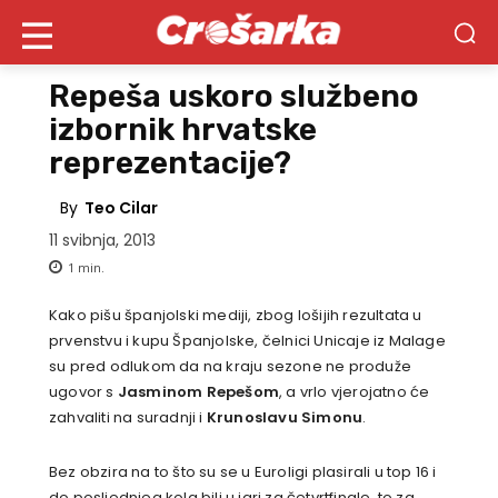
Repeša uskoro službeno
izbornik hrvatske
reprezentacije?
By
Teo Cilar
11 svibnja, 2013
1
min.
Kako pišu španjolski mediji, zbog lošijih rezultata u
prvenstvu i kupu Španjolske, čelnici Unicaje iz Malage
su pred odlukom da na kraju sezone ne produže
ugovor s
Jasminom Repešom
, a vrlo vjerojatno će
zahvaliti na suradnji i
Krunoslavu Simonu
.
Bez obzira na to što su se u Euroligi plasirali u top 16 i
do posljednjeg kola bili u igri za četvrtfinale, to za