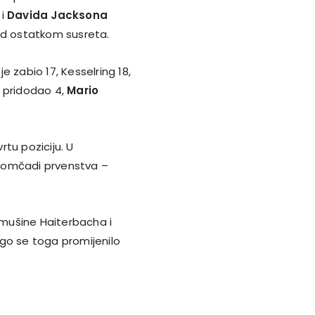
 i
Davida Jacksona
ad ostatkom susreta.
 zabio 17, Kesselring 18,
 pridodao 4,
Mario
tu poziciju. U
 momčadi prvenstva –
ušine Haiterbacha i
go se toga promijenilo