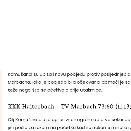
Komušanci su upisali novu pobjedu protiv posljednjepl
Marbacha. Iako je pobjeda bila očekivana, domaći je s
teže nego što se očekivalo prije utakmice.
KKK Haiterbach – TV Marbach 73:60 (11:13; 
Cilj Komušine bio je agresivnom igrom od prve sekunde 
je i pošlo za rukom na početku kad su nakon 5 minuta 