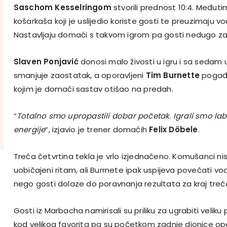
Saschom Kesselringom
stvorili prednost 10:4. Međut
košarkaša koji je uslijedio koriste gosti te preuzimaju vod
Nastavljaju domaći s takvom igrom pa gosti nedugo zati
Slaven Ponjavić
donosi malo živosti u igru i sa sedam
smanjuje zaostatak, a oporavljeni
Tim Burnette
pogađa
kojim je domaći sastav otišao na predah.
“
Totalno smo upropastili dobar početak. Igrali smo la
energije
“, izjavio je trener domaćih
Felix Döbele
.
Treća četvrtina tekla je vrlo izjednačeno. Komušanci nis
uobičajeni ritam, ali Burrnete ipak uspijeva povećati vo
nego gosti dolaze do poravnanja rezultata za kraj treć
Gosti iz Marbacha namirisali su priliku za ugrabiti veli
kod velikog favorita pa su početkom zadnje dionice op