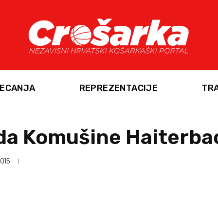
ECANJA
REPREZENTACIJE
TR
da Komušine Haiterba
2015