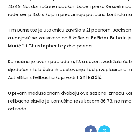
45:49. No, domaći se napokon bude i preko Kesselringa
rade seriju 15:0 s kojom preuzimaju potpunu kontrolu n
Tim Burnette je utakmicu završio s 21 poenom, Jackson je
a Ponjavić se zaustavio na 8 koševa.
Božidar Bubalo
je
Marić
3 i
Christopher Ley
dva poena.
Komušina je ovom pobjedom, 12. u sezoni, zadržala četvr
sljedećem kolu čeka ih gostovanje kod prvoplasirane
ActivBilanz Fellbacha koju vodi
Toni Radić
.
U prvom međusobnom dvoboju ove sezone između Kom
Fellbacha slavila je Komušina rezultatom 86:73, no mno
od tada.