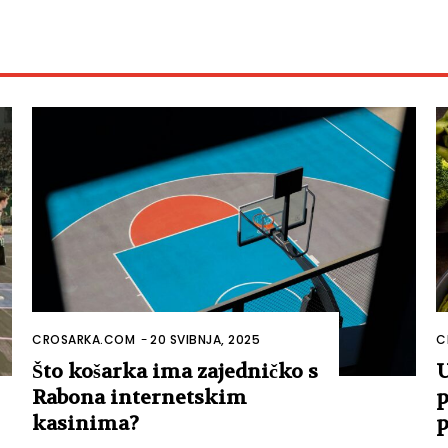
CROSARKA.COM
-
20 SVIBNJA, 2025
C
Što košarka ima zajedničko s
U
Rabona internetskim
p
kasinima?
p