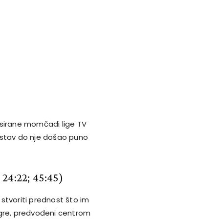
asirane momčadi lige TV
astav do nje došao puno
24:22; 45:45)
stvoriti prednost što im
igre, predvođeni centrom