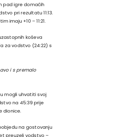
im pad igre domaćih
stvo pri rezultatu 11:13.
m imaju +10 – 11:21.
 uzastopnih koševa
 za vodstvo (24:22) s
bavo i s premalo
u mogli uhvatiti svoj
dstvo na 45:39 prije
e dionice.
ku pobjedu na gostovanju
et preuzeli vodstvo –