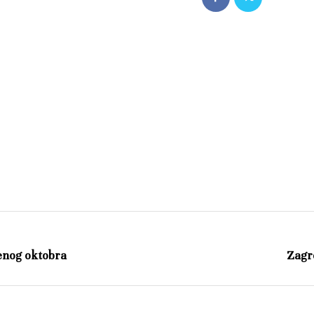
venog oktobra
Zagre