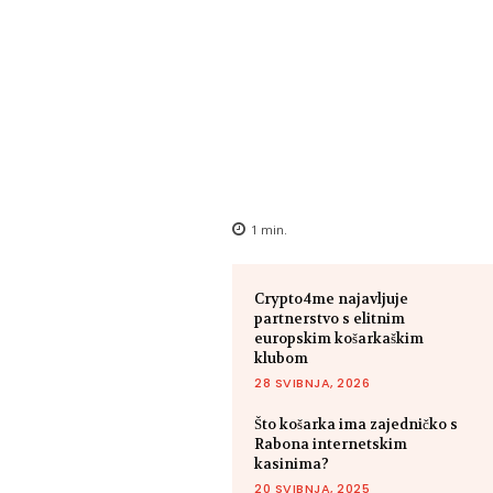
1
min.
Crypto4me najavljuje
partnerstvo s elitnim
europskim košarkaškim
klubom
28 SVIBNJA, 2026
Što košarka ima zajedničko s
Rabona internetskim
kasinima?
20 SVIBNJA, 2025