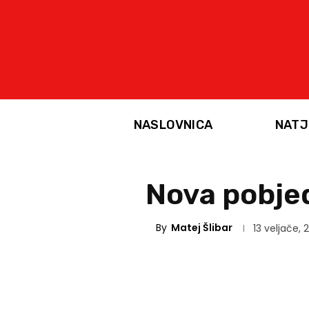
NASLOVNICA
NATJ
Nova pobje
By
Matej Šlibar
13 veljače, 