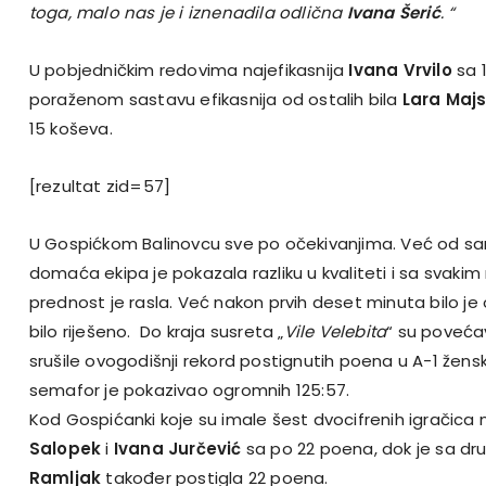
toga, malo nas je i iznenadila odlična
Ivana Šerić
. “
U pobjedničkim redovima najefikasnija
Ivana Vrvilo
sa 
poraženom sastavu efikasnija od ostalih bila
Lara Majs
15 koševa.
[rezultat zid=57]
U Gospićkom Balinovcu sve po očekivanjima. Već od s
domaća ekipa je pokazala razliku u kvaliteti i sa svak
prednost je rasla. Već nakon prvih deset minuta bilo je 
bilo riješeno. Do kraja susreta „
Vile Velebita
“ su poveća
srušile ovogodišnji rekord postignutih poena u A-1 žensko
semafor je pokazivao ogromnih 125:57.
Kod Gospićanki koje su imale šest dvocifrenih igračica 
Salopek
i
Ivana Jurčević
sa po 22 poena, dok je sa dr
Ramljak
također postigla 22 poena.