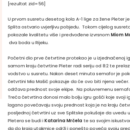
[rezultat zid=56]
U prvom susretu desetog kola A-1 lige za žene Pleter j
Splita ostvario uvjerljivu pobjedu. Tokom cijelog susret
pokazale kvalitetu više i predvođene izvrsnom
Miom Ma
dva boda u Rijeku.
Početni dio prve četvrtine protekao je u izjednačenoj igri
samom kraju četvrtine Pleter radi seriju od 8:2 te prelazi 
vodstvo u susretu. Nakon deset minuta semafor je poka
četvrtini Mia Mašić pokazuje da će ovo biti njena večer.
održava prednost svoje ekipe. Na poluvremenu semafo
Treća četvrtina donosi malo bolju igru gošći koje svoji ig
lagano povećavaju svoju prednost koja je na kraju četvrti
posljednoj četvrtini uz sve Splitske pokušaje da uvedu
Pletera se budi i
Katarina Mrčela
te sa svojim iskustv
da do kraja utakmice održi i ponešto poveća svoju pre