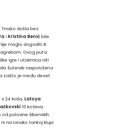
u Trnsko došla bez
ra
i
Kristina Benić
bile
ije moglo dogoditi ili
m Zagrebom. Ovog puta
e igre i utakmica niti
bila šuterski raspoložena
la zašto je među deset
r
s 24 koša,
Latoya
ačkovski
10 koševa.
e od polovine šibenskih
ni na ionako tankoj klupi