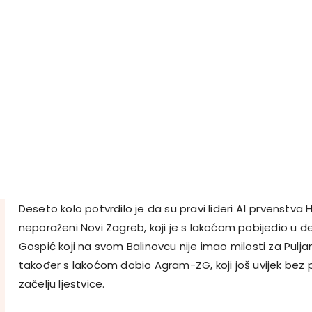
Deseto kolo potvrdilo je da su pravi lideri A1 prvenstva H
neporaženi Novi Zagreb, koji je s lakoćom pobijedio u der
Gospić koji na svom Balinovcu nije imao milosti za Pulj
također s lakoćom dobio Agram-ZG, koji još uvijek bez 
začelju ljestvice.