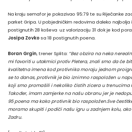
Na kraju semafor je pokazivao 95:79 te su Riječanke za
parket Gripa. U pobjedničkim redovima daleko najbolja 
postignutih 28 koševa uz valorizaciju 31 dok je kod poraž
Josipa Zovko
sa 18 postignutih poena.
Boran Grgin
, trener Splita:
“Bez obzira na neka nereal
mi favoriti u utakmici protiv Pletera, znali smo da će bit
kvalitetna imena kod protivnika moraju jednom proigra
se to danas, protivnik je bio iznimno raspoložen u nap
koji smo promašili i nekoliko čistih zicera u trenucima
Također, imam zamjerke na našu obranu jer je nedopus
95 poena ma kako protivnik bio raspoložen.Sve čestitke
moramo skupiti i podići našu igru u zadnjem kolu, ako 
Zadru.