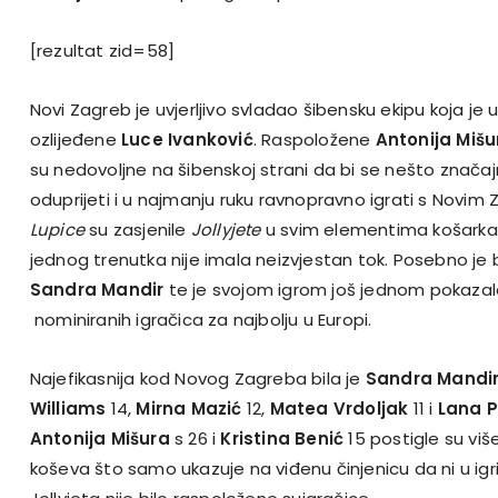
[rezultat zid=58]
Novi Zagreb je uvjerljivo svladao šibensku ekipu koja je 
ozlijeđene
Luce Ivanković
. Raspoložene
Antonija Mišu
su nedovoljne na šibenskoj strani da bi se nešto značajn
oduprijeti i u najmanju ruku ravnopravno igrati s Novi
Lupice
su zasjenile
Jollyjete
u svim elementima košarkašk
jednog trenutka nije imala neizvjestan tok. Posebno je 
Sandra Mandir
te je svojom igrom još jednom pokaza
nominiranih igračica za najbolju u Europi.
Najefikasnija kod Novog Zagreba bila je
Sandra Mandi
Williams
14,
Mirna Mazić
12,
Matea Vrdoljak
11 i
Lana P
Antonija Mišura
s 26 i
Kristina Benić
15 postigle su viš
koševa što samo ukazuje na viđenu činjenicu da ni u igri 