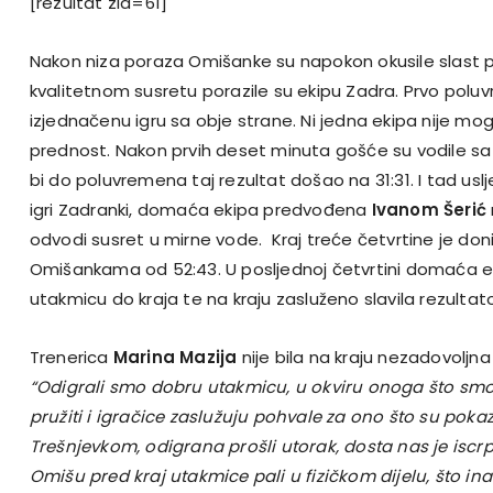
[rezultat zid=61]
Nakon niza poraza Omišanke su napokon okusile slast 
kvalitetnom susretu porazile su ekipu Zadra. Prvo poluvr
izjednačenu igru sa obje strane. Ni jedna ekipa nije mo
prednost. Nakon prvih deset minuta gošće su vodile s
bi do poluvremena taj rezultat došao na 31:31. I tad uslj
igri Zadranki, domaća ekipa predvođena
Ivanom Šerić
odvodi susret u mirne vode. Kraj treće četvrtine je do
Omišankama od 52:43. U posljednoj četvrtini domaća eki
utakmicu do kraja te na kraju zasluženo slavila rezulta
Trenerica
Marina Mazija
nije bila na kraju nezadovoljn
“Odigrali smo dobru utakmicu, u okviru onoga što sm
pružiti i igračice zaslužuju pohvale za ono što su poka
Trešnjevkom, odigrana prošli utorak, dosta nas je iscr
Omišu pred kraj utakmice pali u fizičkom dijelu, što in