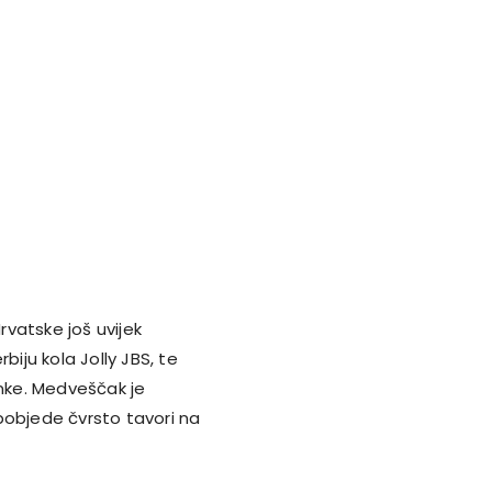
rvatske još uvijek
biju kola Jolly JBS, te
anke. Medveščak je
pobjede čvrsto tavori na