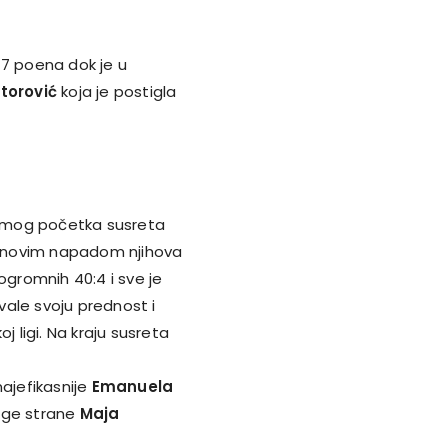
17 poena dok je u
torović
koja je postigla
amog početka susreta
im novim napadom njihova
ogromnih 40:4 i sve je
vale svoju prednost i
j ligi. Na kraju susreta
najefikasnije
Emanuela
uge strane
Maja