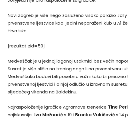
Jollyjeta nije bilo raspoložene suigračice.
Novi Zagreb je više nego zasluženo visoko porazio Jolly
prvenstvene ljestvice kao jedini neporaženi klub u A1 žen
Hrvatske.
[rezultat zid=59]
Medveščak je u jednoj laganoj utakmici bez većih nap
Susret je više sličio na trening nego li na prvenstvenu u
Medveščaku bodovi bili posebno važni kako bi preuzeo t
prvenstvenoj ljestvici i o njoj odlučio u izravnom susret
slijedećeg vikenda na Baldekinu.
Najraspoloženije igračice Agramove trenerice
Tine Per
najiskusnije
Iva Mežnarić
s 19 i
Branka Vukičević
s 14 