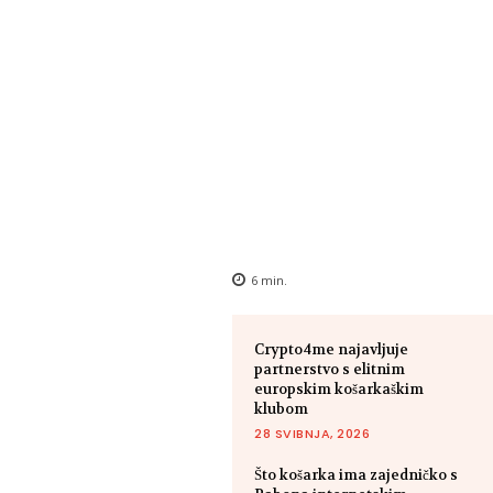
6
min.
Crypto4me najavljuje
partnerstvo s elitnim
europskim košarkaškim
klubom
28 SVIBNJA, 2026
Što košarka ima zajedničko s