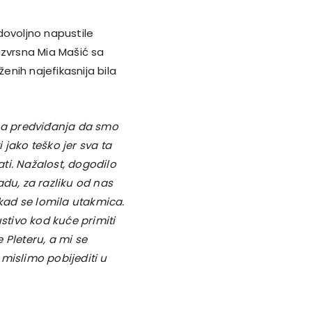
dovoljno napustile
izvrsna Mia Mašić sa
enih najefikasnija bila
na predviđanja da smo
i jako teško jer sva ta
ti. Nažalost, dogodilo
adu, za razliku od nas
 kad se lomila utakmica.
tivo kod kuće primiti
 Pleteru, a mi se
mislimo pobijediti u