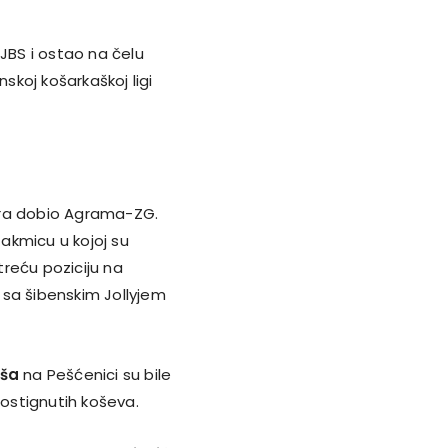
 JBS i ostao na čelu
skoj košarkaškoj ligi
ora dobio Agrama-ZG.
takmicu u kojoj su
reću poziciju na
u sa šibenskim Jollyjem
iša
na Pešćenici su bile
postignutih koševa.