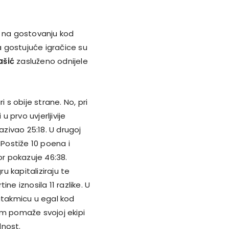
e na gostovanju kod
a gostujuće igračice su
šić
zasluženo odnijele
 s obije strane. No, pri
u prvo uvjerljivije
zivao 25:18. U drugoj
 Postiže 10 poena i
r pokazuje 46:38.
ru kapitaliziraju te
ne iznosila 11 razlike. U
 utakmicu u egal kod
om pomaže svojoj ekipi
dnost.