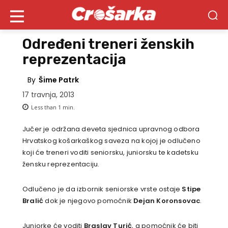
Određeni treneri ženskih
reprezentacija
By
Šime Patrk
17 travnja, 2013
Less than 1
min.
Jučer je održana deveta sjednica upravnog odbora
Hrvatskog košarkaškog saveza na kojoj je odlučeno
koji će treneri voditi seniorsku, juniorsku te kadetsku
žensku reprezentaciju.
Odlučeno je da izbornik seniorske vrste ostaje
Stipe
Bralić
dok je njegovo pomoćnik
Dejan Koronsovac
.
Juniorke će voditi
Braslav Turić
, a pomoćnik će biti