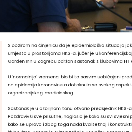
S obzirom na činjenicu da je epidemiološka situacija još
umjesto u prostorijama HKS-a, jučer je u konferencijskoj 
Garden Inn u Zagrebu održan sastanak s klubovima HT Pr
U ‘normalnija’ vremena, bio bi to sasvim uobičajeni pre
no epidemija koronavirusa dotaknula se svakog aspekta
organizacijskog, medicinskog…
Sastanak je u ozbiljnom tonu otvorio predsjednik HKS-a
Pozdravivši sve prisutne, naglasio je kako su svi svjesni 
kako se upravo i zbog toga nada kvalitetnoj i konstrukti