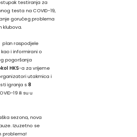
stupak testiranja za
ivnog testa na COVID-19,
šavanje gorućeg problema
h klubova.
 i plan raspodjele
ao i informirani o
eg pogoršanja
okol HKS
-a za vrijeme
rganizatori utakmica i
ti igranja s
8
OVID-19 ili su u
kaška sezona, nova
auze. Izuzetno se
m problema!