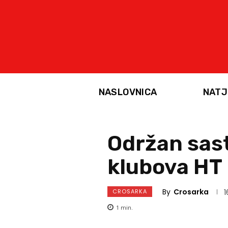
NASLOVNICA
NATJ
Održan sas
klubova HT 
By
Crosarka
CROSARKA
1
1
min.