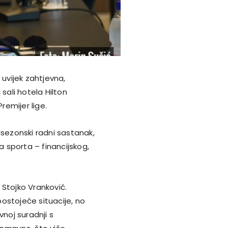
 uvijek zahtjevna,
sali hotela Hilton
emijer lige.
dsezonski radni sastanak,
 sporta – financijskog,
 Stojko Vranković.
postojeće situacije, no
vnoj suradnji s