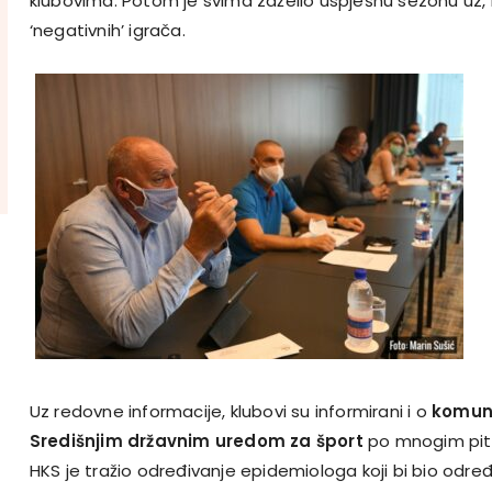
klubovima. Potom je svima zaželio uspješnu sezonu uz, 
‘negativnih’ igrača.
Uz redovne informacije, klubovi su informirani i o
komuni
Središnjim državnim uredom za šport
po mnogim pit
HKS je tražio određivanje epidemiologa koji bi bio odr