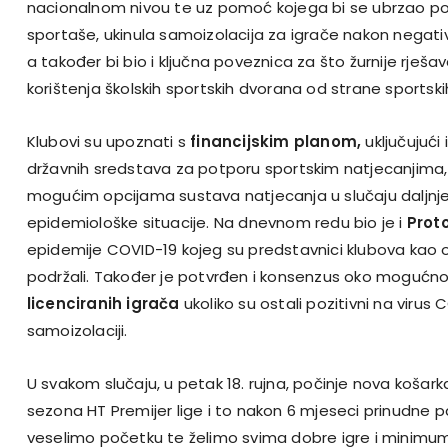
nacionalnom nivou te uz pomoć kojega bi se ubrzao po
sportaše, ukinula samoizolacija za igrače nakon negat
a također bi bio i ključna poveznica za što žurnije rje
korištenja školskih sportskih dvorana od strane sportski
Klubovi su upoznati s
financijskim planom,
uključujući
državnih sredstava za potporu sportskim natjecanjima, k
mogućim opcijama sustava natjecanja u slučaju daljnj
epidemiološke situacije. Na dnevnom redu bio je i
Prot
epidemije COVID-19 kojeg su predstavnici klubova kao o
podržali. Također je potvrđen i konsenzus oko mogućnos
licenciranih igrača
ukoliko su ostali pozitivni na virus C
samoizolaciji.
U svakom slučaju, u petak 18. rujna, počinje nova košar
sezona HT Premijer lige i to nakon 6 mjeseci prinudne p
veselimo početku te želimo svima dobre igre i minimu