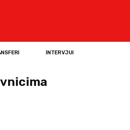
ANSFERI
INTERVJUI
avnicima