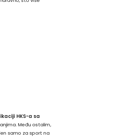
naravno, što više
kaciji HKS-a sa
anjima. Među ostalim,
eđen samo za sport na