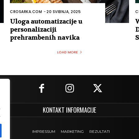
CROSARKA.COM
-
20 SVIBNJA, 2025
C
Uloga automatizacije u
W
personalizaciji
D
prehrambenih navika
S
LOAD MORE
.
KONTAKT INFORMACIJE
.
IMPRESSUM
MARKETING
REZULTATI