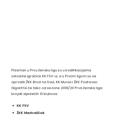
Plasman u Prvu žensku ligu su u kvalifikacijama
ostvarile igračice KK FSV-a, a s Prvom ligom su se
oprostili ŽKK Brod na Savi, KK Mursa i ŽKK Podravac
Gigant te će tako od sezone 2019/20 Prva ženska liga
brojati sljedećih 10 klubova:
KK FSV
ŽKK Medveščak