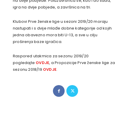
na dvije pobjede. Poluzavršnica se, kao i do sada,
igra na dvije pobjede, a završnica na tri.
Klubovi Prve ženske lige u sezoni 2019/20 moraju
nastupati i s dvije mlađe dobne kategorije od kojih
jedna obavezno mora biti U-13, a sve u cilju
proširenja baze igračica.
Raspored utakmica za sezonu 2019/20
pogledajte
OVDJE
, a Propozicije Prve ženske lige za
sezonu 2018/19
OVDJE
.