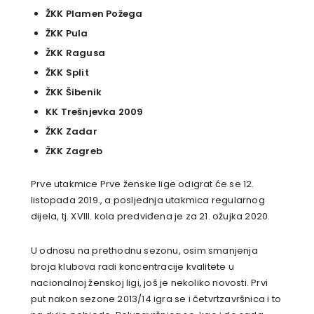
ŽKK Plamen Požega
ŽKK Pula
ŽKK Ragusa
ŽKK Split
ŽKK Šibenik
KK Trešnjevka 2009
ŽKK Zadar
ŽKK Zagreb
Prve utakmice Prve ženske lige odigrat će se 12.
listopada 2019., a posljednja utakmica regularnog
dijela, tj. XVIII. kola predviđena je za 21. ožujka 2020.
U odnosu na prethodnu sezonu, osim smanjenja
broja klubova radi koncentracije kvalitete u
nacionalnoj ženskoj ligi, još je nekoliko novosti. Prvi
put nakon sezone 2013/14 igra se i četvrtzavršnica i to