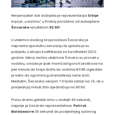
Nevjerojatan šok doživjela je reprezentacija
Srbije
koja je „u balonu“ u Finskoj poražena od autsajdera
Švicarske
rezultatom
92:90
!
U utakmici visokog broja koševa Švicarska je
napravila apsolutnu senzaciju te upisala prvu
pobjedu u sklopu kvalifikacija za EuroBasket 2022.
godine. Istina, većinu utakmice Švicarci su proveli u
vodstvu, a kada je ipak momčad Igora Kokoškova na
pet minuta do kraja došla do vodstva 83:85 izgledalo
je kako do ogromnog iznenađenja neće doći.
Međutim, Švicarska serijom 7:0 tada odlazi na +5, ali u
posljednjoj minuti Srbi izjednačuju na 90:90.
Pravu dramu gledali smo u zadnjih 60 sekundi,
najprije je švicarski reprezentativac
Patrick
Baldassarre
35 sekundi do posljednjeg sučevog