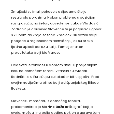
Zmajčeki su imali pehove s ozljedama što je
rezultiralo porazima. Nakon problema s pozicijom
razigravača, na žeton, doveden je
Jakov Vladović
.
Zadranin je oduševio Slovence te je potpisao ugovor
s klubom do kraja sezone. Zmajčeki su vezali dvije
pobjede u regionalnom takmičenju, ali su preko
tjedna upisali poraz u Italiji. Tamo je nakon
produžetaka bolji bio Varese.
Cedevita je također u dobrom ritmu u posljednjem
kolu na domaćem terenu Vitamini su svladali
Radnički, a u EuroCupu su također bili uspješni. Pred
svojim navijačima bili su bolji od španjolskog Bilbao
Basketa.
Slovensku momčad, iz domaćeg tabora,
prokomentirao je
Marino Baždarić
, igrač koji je
svoje, možda i najbolje godine poklonio upravo tom