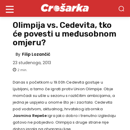
Olimpija vs. Cedevita, tko
će povesti u međusobnom
omjeru?
By
Filip Lozančić
23 studenoga, 2013
2
min.
Danas s početkom u 19.00h Cedevita gostuje u
Ljubljani, a tamo će igrati protiv Union Olimpije. Obje
momčadi su ušle u sezonu s različitim ambicijama, a
jedna je uspjela u onome što je i zacrtala. Cedevita
pod vodstvom, aktualnog, hrvatskog izbornika
Jasmina Repeše
igra jako dobro i trenutno izgledaju
gotovo ne pobjedivo. Olimpija s druge strane nije
dobro igrala na otvaranju lige.