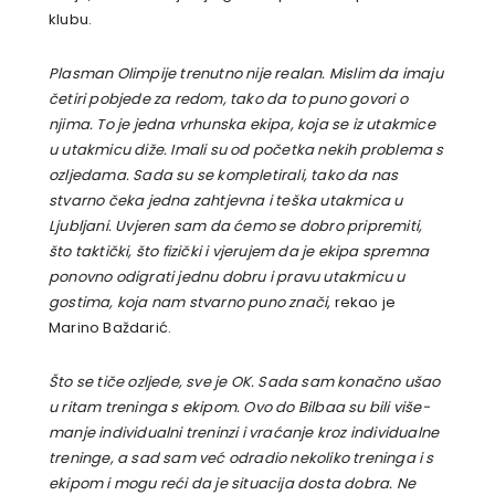
klubu.
Plasman Olimpije trenutno nije realan. Mislim da imaju
četiri pobjede za redom, tako da to puno govori o
njima. To je jedna vrhunska ekipa, koja se iz utakmice
u utakmicu diže. Imali su od početka nekih problema s
ozljedama. Sada su se kompletirali, tako da nas
stvarno čeka jedna zahtjevna i teška utakmica u
Ljubljani. Uvjeren sam da ćemo se dobro pripremiti,
što taktički, što fizički i vjerujem da je ekipa spremna
ponovno odigrati jednu dobru i pravu utakmicu u
gostima, koja nam stvarno puno znači
, rekao je
Marino Baždarić.
Što se tiče ozljede, sve je OK. Sada sam konačno ušao
u ritam treninga s ekipom. Ovo do Bilbaa su bili više-
manje individualni treninzi i vraćanje kroz individualne
treninge, a sad sam već odradio nekoliko treninga i s
ekipom i mogu reći da je situacija dosta dobra. Ne