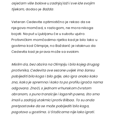
osjećam više bolove u zadnjoj loži i sve ide svojim
tijekom
, dodao je
Bažda
.
Veteran Cedevite optimistično je rekao da se
njegova momčad, s razlogom, ne mora nikoga
bojati. Na put u Ljubljanu će u subotu ujutro.
Protivničkim momčadima rijetko kad je bilo lako u
gostima kod Olimpije, no Baždarić je istaknuo da
Cedevita kad je prava može sa svakim.
Mislim da, bez obzira na Olimpiju i bilo kojeg drugog
protivnika, Cedevita ove sezone uvijek ima šansu
pobijediti bilo koga i bilo gdje, ako igra onako kako
zna, kako je spremna i kako to po profilu igrača nama
odgovara. Znači, s jednom vrhunskom čvrstom
obranom, s puno tranzicije i laganih poena, što smo
imali u zadnjoj utakmici protiv Bilbaa. To su onda
pretpostavke da se može pobijediti bilo koga,
pogotovo u gostima. U Stožicama nije lako igrati.