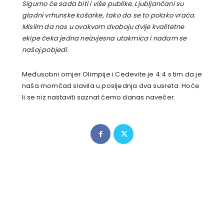
Sigurno će sada biti i više publike. Ljubljančani su
gladni vrhunske košarke, tako da se to polako vraća.
Mislim da nas u ovakvom dvoboju dvije kvalitetne
ekipe čeka jedna neizvjesna utakmica i nadam se
našoj pobjedi.
Međusobni omjer Olimpije i Cedevite je 4:4 s tim da je
naša momčad slavila u posljednja dva susreta. Hoće
li se niz nastaviti saznat ćemo danas navečer.