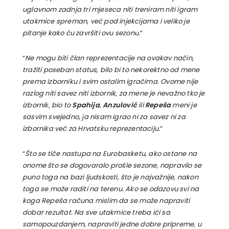
uglavnom zadnja tri mjeseca niti treniram niti igram
utakmice spreman, već pod injekcijama i veliko je
pitanje kako ću završiti ovu sezonu.
”
“
Ne mogu biti član reprezentacije na ovakav način,
tražiti poseban status, bilo bi to nekorektno od mene
prema izborniku i svim ostalim igračima. Ovome nije
razlog niti savez niti izbornik, za mene je nevažno tko je
izbornik, bio to
Spahija
,
Anzulović
ili
Repeša
meni je
sasvim svejedno, ja nisam igrao ni za savez ni za
izbornika već za Hrvatsku reprezentaciju.
”
“
Što se tiče nastupa na Eurobasketu, ako ostane na
onome što se dogovaralo prošle sezone, napravilo se
puno toga na bazi ljudskosti, što je najvažnije, nakon
toga se može raditi na terenu. Ako se odazovu svi na
koga Repeša računa mislim da se može napraviti
dobar rezultat. Na sve utakmice treba ići sa
samopouzdanjem, napraviti jedne dobre pripreme, u