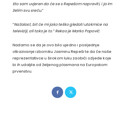
što sam uvjeren da će se s Repešom napraviti, i ja im
želim svu sreću.
”
“
Nažalost, bit će mi jako teško gledati utakmice na
televiziji, ali tako je to.” Rekao je Marko Popović
.
Nadamo se da je ovo bilo ujedno i posljednje
otkazivanje izborniku Jasminu Repeši te da će naše
reprezentativce u širokom luku zaobići ozljede koje
bi ih udaljile od željenog plasmana na Europskom
prvenstvu.