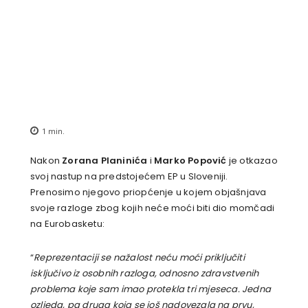
1
min.
Nakon
Zorana Planinića
i
Marko Popović
je otkazao
svoj nastup na predstojećem EP u Sloveniji.
Prenosimo njegovo priopćenje u kojem objašnjava
svoje razloge zbog kojih neće moći biti dio momčadi
na Eurobasketu:
“
Reprezentaciji se nažalost neću moći priključiti
isključivo iz osobnih razloga, odnosno zdravstvenih
problema koje sam imao protekla tri mjeseca. Jedna
ozljeda, pa druga koja se još nadovezala na prvu,