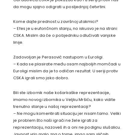
da mogu sjajno odigrati u posljednjoj četvrtini.
Kome dajte prednost u završnoj utakmici?
– Efes je u euforičnom stanju, no iskusvo je na strani
CSKA. Mislim da će o pobjedniku odlučivati vanjske
linije.
Zadovoljan je Perasović nastupom u Euroligi.
– Kada se plasirate među osam najboljih momčadi u
Euroligi mislim da je to odličan rezultat. U seriji protiv
CSKA igrali smo jako dobro.
Bili ste izbornik naše košarkaške reprezentacije,
imamo novog izbornika u Veljku Mršiću, kako vidite
trenutno stanje u našoj reprezentaciji?
– Ne mogu komentirati situaciju jer nisam tamo. Veliki
je problem što naši igrači ne žele igrati za
reprezentaciju, nazoveš ih a oni ne podignu slušalicu.
Javnost vrlo malo zna o tome, imao sam sličnih