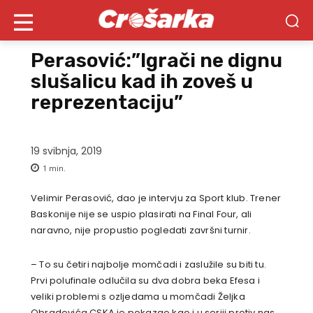
Perasović:”Igrači ne dignu
slušalicu kad ih zoveš u
reprezentaciju”
19 svibnja, 2019
1
min.
Velimir Perasović, dao je intervju za Sport klub. Trener
Baskonije nije se uspio plasirati na Final Four, ali
naravno, nije propustio pogledati završni turnir.
– To su četiri najbolje momčadi i zaslužile su biti tu.
Prvi polufinale odlučila su dva dobra beka Efesa i
veliki problemi s ozljedama u momčadi Željka
Obradovića.CSKA je pokazao kao i u seriji protiv nas