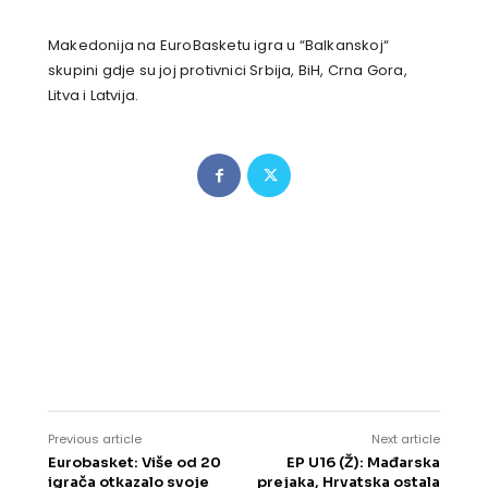
Makedonija na EuroBasketu igra u “Balkanskoj“
skupini gdje su joj protivnici Srbija, BiH, Crna Gora,
Litva i Latvija.
Previous article
Next article
Eurobasket: Više od 20
EP U16 (Ž): Mađarska
igrača otkazalo svoje
prejaka, Hrvatska ostala