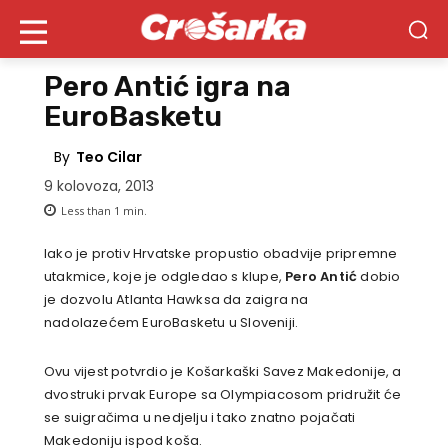
Pero Antić igra na
EuroBasketu
By
Teo Cilar
9 kolovoza, 2013
Less than 1
min.
Iako je protiv Hrvatske propustio obadvije pripremne
utakmice, koje je odgledao s klupe,
Pero Antić
dobio
je dozvolu Atlanta Hawksa da zaigra na
nadolazećem EuroBasketu u Sloveniji.
Ovu vijest potvrdio je Košarkaški Savez Makedonije, a
dvostruki prvak Europe sa Olympiacosom pridružit će
se suigračima u nedjelju i tako znatno pojačati
Makedoniju ispod koša.