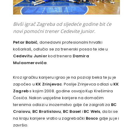
Bivši igrač Zagreba od sljedeće godine bit će
novi pomoćni trener Cedevite Junior.
Petar Babić
, donedavni profesionalni hrvatki
košarkaš, odlučio se za trenerski posao te ide u
Cedevitu Junior
kod trenera
Damira
Mulaomerovića
.
Kroz igračku karijeru igrao je na poziciji beka te ju je
započeo u
KK Zrinjevac
. Poslije Zrinjevca odlazi u
KK
Zagreb
s kojim 2008. godine osvaja Kup Krešimira
Čosića. Nakon uspješne karijere na domaćim
terenima odlazi u inozemstvo gdje će zaigrati za
BC
Craiovu
,
BC Bratislavu
,
BC Basel
i
BC Wels
, da bi se
na kraju karijere vratio u zagrebački
Bosco
gdje ju je i
završio.