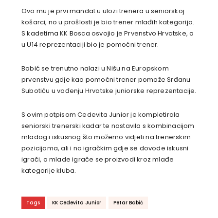
Ovo mu je prvi mandat u ulozi trenera u seniorskoj
košarci, no u prošlosti je bio trener mlađih kategorija.
S kadetima KK Bosca osvojio je Prvenstvo Hrvatske, a
u U14 reprezentaciji bio je pomoćni trener.
Babić se trenutno nalazi u Nišu na Europskom
prvenstvu gdje kao pomoćni trener pomaže Srđanu
Subotiću u vođenju Hrvatske juniorske reprezentacije.
S ovim potpisom Cedevita Junior je kompletirala
seniorski trenerski kadar te nastavila s kombinacijom
mladog i iskusnog što možemo vidjeti na trenerskim
pozicijama, ali i na igračkim gdje se dovode iskusni
igrači, a mlade igrače se proizvodi kroz mlađe
kategorije kluba.
Tags
KK Cedevita Junior
Petar Babić