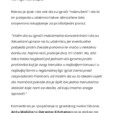
Rekao je ipak i da vidi da su igrači “nabrušeni” i da bi
im pobjeda u utakmici takve atmosfere bila
svojevrsno iskupljenje za prošlotjedni poraz:
“Vidim da su igrači maksimalno koncentrirani i da su
fokusirani upravo na tu utakmicu jer eventualna
pobjeda protiv Zvezde ponovno te vraća u nekakvu
borbu za, hajmo reći, pozicije dva, tri i četiri. No, isto
tako treba naglasiti još jednom da igramo protiv
protivnika koji je ovog trenutka u najboljem tonusu i u
najboljoj formi u regionalnoj ligi. Igrat ćemo pred
rasprodanim Pionirom, ali mislim da su to idealni uvjeti
da momčad pokaže da je Split bio jedna trenutačna
slabost koja nam se desila, ali koju imamo snage
ispraviti.”
Komentirao je i pojačanje iz gradskog rivala Cibone,
Antu Mašića
te
Derwina Kitchena
koji je došao na