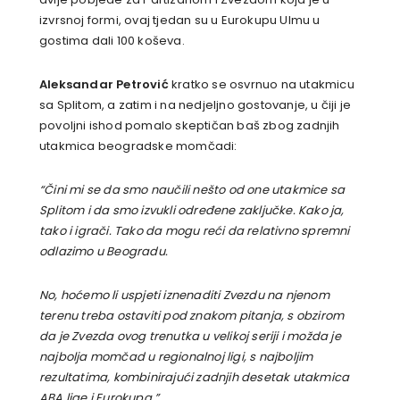
izvrsnoj formi, ovaj tjedan su u Eurokupu Ulmu u
gostima dali 100 koševa.
Aleksandar Petrović
kratko se osvrnuo na utakmicu
sa Splitom, a zatim i na nedjeljno gostovanje, u čiji je
povoljni ishod pomalo skeptičan baš zbog zadnjih
utakmica beogradske momčadi:
“Čini mi se da smo naučili nešto od one utakmice sa
Splitom i da smo izvukli određene zaključke. Kako ja,
tako i igrači. Tako da mogu reći da relativno spremni
odlazimo u Beogradu.
No, hoćemo li uspjeti iznenaditi Zvezdu na njenom
terenu treba ostaviti pod znakom pitanja, s obzirom
da je Zvezda ovog trenutka u velikoj seriji i možda je
najbolja momčad u regionalnoj ligi, s najboljim
rezultatima, kombinirajući zadnjih desetak utakmica
ABA lige i Eurokupa.”