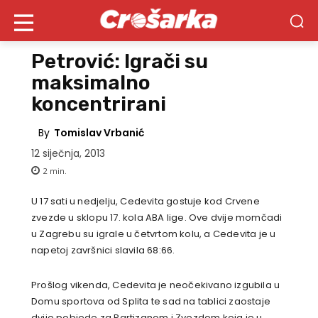
Petrović: Igrači su
maksimalno
koncentrirani
By
Tomislav Vrbanić
12 siječnja, 2013
2
min.
U 17 sati u nedjelju, Cedevita gostuje kod Crvene
zvezde u sklopu 17. kola ABA lige. Ove dvije momčadi
u Zagrebu su igrale u četvrtom kolu, a Cedevita je u
napetoj završnici slavila 68:66.
Prošlog vikenda, Cedevita je neočekivano izgubila u
Domu sportova od Splita te sad na tablici zaostaje
dvije pobjede za Partizanom i Zvezdom koja je u