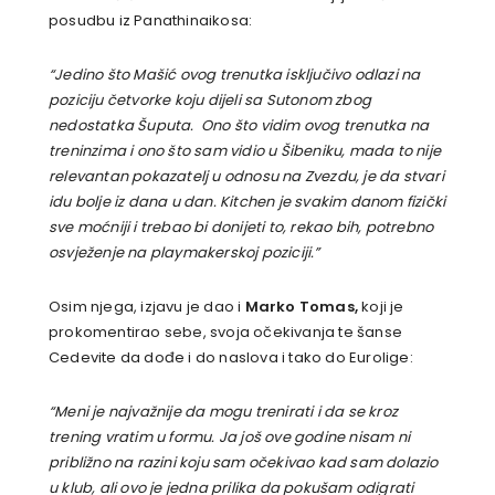
posudbu iz Panathinaikosa:
“Jedino što Mašić ovog trenutka isključivo odlazi na
poziciju četvorke koju dijeli sa Sutonom zbog
nedostatka Šuputa. Ono što vidim ovog trenutka na
treninzima i ono što sam vidio u Šibeniku, mada to nije
relevantan pokazatelj u odnosu na Zvezdu, je da stvari
idu bolje iz dana u dan. Kitchen je svakim danom fizički
sve moćniji i trebao bi donijeti to, rekao bih, potrebno
osvježenje na playmakerskoj poziciji.”
Osim njega, izjavu je dao i
Marko Tomas,
koji je
prokomentirao sebe, svoja očekivanja te šanse
Cedevite da dođe i do naslova i tako do Eurolige:
“Meni je najvažnije da mogu trenirati i da se kroz
trening vratim u formu. Ja još ove godine nisam ni
približno na razini koju sam očekivao kad sam dolazio
u klub, ali ovo je jedna prilika da pokušam odigrati