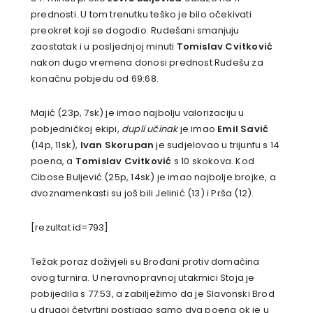
prednosti. U tom trenutku teško je bilo očekivati
preokret koji se dogodio. Rudešani smanjuju
zaostatak i u posljednjoj minuti
Tomislav Cvitković
nakon dugo vremena donosi prednost Rudešu za
konačnu pobjedu od 69:68.
Majić (23p, 7sk) je imao najbolju valorizaciju u
pobjedničkoj ekipi,
dupli učinak
je imao
Emil Savić
(14p, 11sk),
Ivan Skorupan
je sudjelovao u trijunfu s 14
poena, a
Tomislav Cvitković
s 10 skokova. Kod
Cibose Buljević (25p, 14sk) je imao najbolje brojke, a
dvoznamenkasti su još bili Jelinić (13) i Prša (12).
[rezultat id=793]
Težak poraz doživjeli su Brođani protiv domaćina
ovog turnira. U neravnopravnoj utakmici Stoja je
pobijedila s 77:53, a zabilježimo da je Slavonski Brod
u drugoj četvrtini postigao samo dva poena ok je u