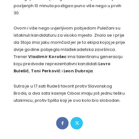
posljenjih 10 minuta postigao puno više nego u prvih
30.
Ovom i više nego uvjerljivom pobjedom Puležani su
istaknuli kandidaturu za visoko mjesto. Znalo se i prije
da Stoja ima jaku momčad jer je to ekipa kojoj je prije
dvije godine pobjegla mlađekadetska završnica.
Trener
Vladimir Korošec
ima talentiranu generaciju
koju predvode reprezentativni kandidati
Lovro
Bulešić
,
Toni Perković
i
Leon Dubroja
.
Sutra je u 17 sati Rudeš favorit protiv Slavonskog
Broda, a dva sata kasnije Cibosi imaju još jednu tešku
utakmicu, protiv Splita koji je ovo kolo bio slobodan.