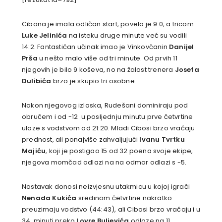
Cibona je imala odličan start, povela je 9:0, a tricom
Luke Jelinića
na isteku druge minute već su vodili
14:2. Fantastičan učinak imao je Vinkovčanin
Danijel
Prša
u nešto malo više od tri minute. Od prvih 11
njegovih je bilo 9 koševa, no na žalost trenera
Josefa
Dulibića
brzo je skupio tri osobne.
Nakon njegovog izlaska, Rudešani dominiraju pod
obručem i od -12 u posljednju minutu prve četvrtine
ulaze s vodstvom od 21:20. Mladi Cibosi brzo vračaju
prednost, ali ponajviše zahvaljujući
Ivanu Tvrtku
Majiću
, koji je postigao 15 od 32 poena svoje ekipe,
njegova momčad odlazi na na odmor odlazi s -5.
Nastavak donosi neizvjesnu utakmicu u kojoj igrači
Nenada Kukića
sredinom četvrtine nakratko
preuzimaju vodstvo (44:43), ali Cibosi brzo vračaju i u
34. minuti preko
Lovre Buljevića
odlaze na 11