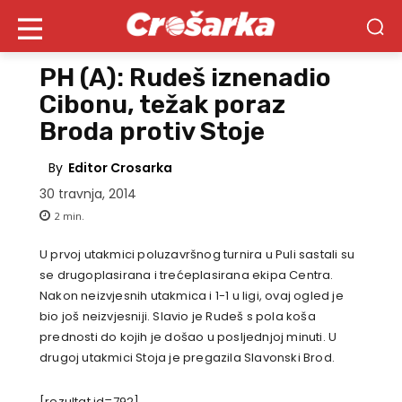
PH (A): Rudeš iznenadio
Cibonu, težak poraz
Broda protiv Stoje
By
Editor Crosarka
30 travnja, 2014
2
min.
U prvoj utakmici poluzavršnog turnira u Puli sastali su
se drugoplasirana i trećeplasirana ekipa Centra.
Nakon neizvjesnih utakmica i 1-1 u ligi, ovaj ogled je
bio još neizvjesniji. Slavio je Rudeš s pola koša
prednosti do kojih je došao u posljednjoj minuti. U
drugoj utakmici Stoja je pregazila Slavonski Brod.
[rezultat id=792]