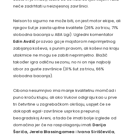
neće zadrhtati u neizvjesnoj završnici.
Nelson to sigurno ne može biti, on jest motor ekipe, ali
njegov šut je zaista upitne kvalitete (26% za tricu, 71%
slobodna bacanja u ABA Ligi). Ugledni komentator
Edin Avdić
prozvao ga je majstorom neprimjetnog
zabijanja koševa, s punim pravom, ali koševi na kraju
utakmice ne mogu se zabiti neprimjetno. Blažič
također igra odličnu sezonu, no ni on nije najbolji
izbor za guste završnice (31% šut za tricu, 66%
slobodna bacanja).
Cibona nesumnjivo ima manje kvalitetnu momčad i
puno kraću klupu, ali ako Vukovi odigraju kao u prve
tri četvrtine u zagrebačkom okršaju, uspjet će se
dokopati egal-završnice usprkos prepunoj
beogradskoj Areni, a tada će imati bolje izglede od
domaćina jer će na raspolaganju imati
Darija
Šarića, Jerela Blassingamea
i
Ivana Siriščevića
,