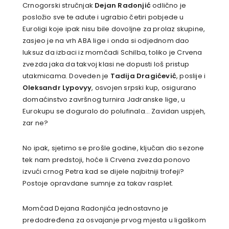
Crnogorski stručnjak
Dejan Radonjić
odlično je
posložio sve te adute i ugrabio četiri pobjede u
Euroligi koje ipak nisu bile dovoljne za prolaz skupine,
zasjeo je na vrh ABA lige i onda si odjednom dao
luksuz da izbaci iz momčadi Schilba, toliko je Crvena
zvezda jaka da takvoj klasi ne dopusti loš pristup
utakmicama. Doveden je
Tadija Dragićević
, poslije i
Oleksandr Lypovyy
, osvojen srpski kup, osigurano
domaćinstvo završnog turnira Jadranske lige, u
Eurokupu se doguralo do polufinala… Zavidan uspjeh,
zar ne?
No ipak, sjetimo se prošle godine, ključan dio sezone
tek nam predstoji, hoće li Crvena zvezda ponovo
izvući crnog Petra kad se dijele najbitniji trofeji?
Postoje opravdane sumnje za takav rasplet.
Momčad Dejana Radonjića jednostavno je
predodređena za osvajanje prvog mjesta u ligaškom