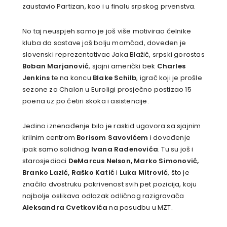
zaustavio Partizan, kao i u finalu srpskog prvenstva.
No taj neuspjeh samo je još više motivirao čelnike
kluba da sastave još bolju momčad, doveden je
slovenski reprezentativac Jaka Blažič, srpski gorostas
Boban Marjanović
, sjajni američki bek
Charles
Jenkins
te na koncu
Blake Schilb
, igrač koji je prošle
sezone za Chalon u Euroligi prosječno postizao 15
poena uz po četiri skoka i asistencije.
Jedino iznenađenje bilo je raskid ugovora sa sjajnim
krilnim centrom
Borisom Savovićem
i dovođenje
ipak samo solidnog
Ivana Radenovića
. Tu su još i
starosjedioci
DeMarcus Nelson, Marko Simonović,
Branko Lazić, Raško Katić
i
Luka Mitrović
, što je
značilo dvostruku pokrivenost svih pet pozicija, koju
najbolje oslikava odlazak odličnog razigravača
Aleksandra Cvetkovića
na posudbu u MZT.