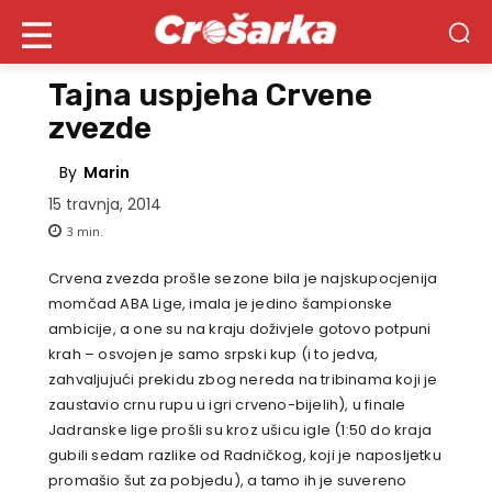
Tajna uspjeha Crvene
zvezde
By
Marin
15 travnja, 2014
3
min.
Crvena zvezda prošle sezone bila je najskupocjenija
momčad ABA Lige, imala je jedino šampionske
ambicije, a one su na kraju doživjele gotovo potpuni
krah – osvojen je samo srpski kup (i to jedva,
zahvaljujući prekidu zbog nereda na tribinama koji je
zaustavio crnu rupu u igri crveno-bijelih), u finale
Jadranske lige prošli su kroz ušicu igle (1:50 do kraja
gubili sedam razlike od Radničkog, koji je naposljetku
promašio šut za pobjedu), a tamo ih je suvereno