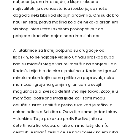
natjecanju, ona ima najdulju klupu i ukupno
najkvalitetniju dvanaestoricu i teško joj se može
dogoditi neki kiks kod slabijih protivnika. Oni su dobro
nauljen stroj, prava mašina koja će nekako držanjem
visokog intenziteta i skokom prokopati put do
pobjede i kad više pojedinaca ima slab dan.
Ali utakmice za trofej potpuno su drugačije od
ligaških, to se najbolje vidjelo u finalu srpskog kupa
kad su mladići Mege Vizure imali šut za pobjedu, a ni
Radnički nije bio daleko u polufinalu. Kada se igra 40
minuta nakon kojih nema prilike za popravak, neke
momčadi igraju na gornjim granicama svojih
mogućnosti, a Zvezda definitivno nije takva. Zato je u
momčadi potrebno imati ljude koji sami mogu
odlučiti susret, zabiti šut preko ruke kad je teško, a
nakon odlaska Schilba u Zvezdi je samo jedan takav
– Jenkins. To je pokazao protiv Budiveljnika u
četvrtfinalu Eurokupa, ali ako on ima lošiji dan (a
često ih je imao), teško će se naći čovjek kojem ruka