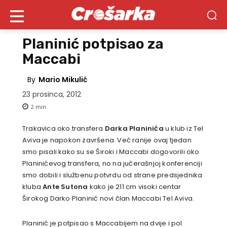
Planinić potpisao za
Maccabi
By
Mario Mikulić
23 prosinca, 2012
2
min.
Trakavica oko transfera
Darka Planinića
u klub iz Tel
Aviva je napokon završena. Već ranije ovaj tjedan
smo pisali kako su se Široki i Maccabi dogovorili oko
Planinićevog transfera, no na jučerašnjoj konferenciji
smo dobili i službenu potvrdu od strane predsjednika
kluba
Ante Sutona
kako je 211 cm visoki centar
Širokog Darko Planinić novi član Maccabi Tel Aviva.
Planinić je potpisao s Maccabijem na dvije i pol