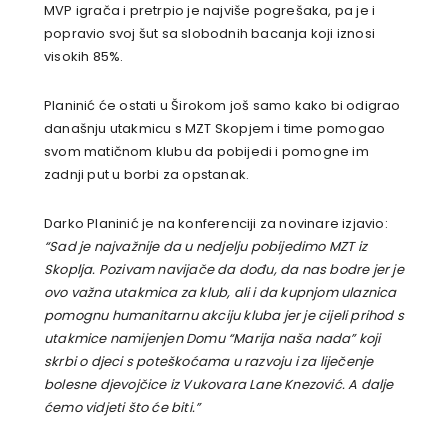
MVP igrača i pretrpio je najviše pogrešaka, pa je i
popravio svoj šut sa slobodnih bacanja koji iznosi
visokih 85%.
Planinić će ostati u Širokom još samo kako bi odigrao
današnju utakmicu s MZT Skopjem i time pomogao
svom matičnom klubu da pobijedi i pomogne im
zadnji put u borbi za opstanak.
Darko Planinić je na konferenciji za novinare izjavio:
“Sad je najvažnije da u nedjelju pobijedimo MZT iz
Skoplja. Pozivam navijače da dođu, da nas bodre jer je
ovo važna utakmica za klub, ali i da kupnjom ulaznica
pomognu humanitarnu akciju kluba jer je cijeli prihod s
utakmice namijenjen Domu “Marija naša nada” koji
skrbi o djeci s poteškoćama u razvoju i za liječenje
bolesne djevojčice iz Vukovara Lane Knezović. A dalje
ćemo vidjeti što će biti.”