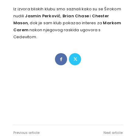
Iz izvora bliskih klubu smo saznali kako su se Širokom
nudili
Jasmin Perković
,
Brian Chase
i
Chester
Mason
, dok je sam klub pokazao interes za
Markom
Carem
nakon njegovog raskida ugovora s
Cedevitom.
Previous article
Next article