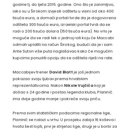
godine tj. do ljeta 2015. godine. Ono što je zanimljivo,
iako su u Širokom izvjesili odštetu u visini od oko 400
tisuća eura, a domaći portali tvrde da je dogovorena
odšteta 300 tisuća eura, izraelski portal tvrdi da se
radi o 200 tisuća dolara (150 tisuća eura). No vrlo je
moguće da se radi tek o jednoj rati koju će Maccabi
odmah uplatiti na račun Širokog, budući da je i sam
Ante Suton više puta naglašavao kako će mogućim
kupcima ponuditi opciju da se odšteta riješi na rate.
Maccabijev trener
David Blatt
je još jednom
pokazao svoju ljubav prema hrvatskim
reprezentativcima. Nakon
Nikole Vujčića
koji je
došao s 24 godine i postao legenda kluba, Planinić
ima dvije godine manje i pokreće svoju priču.
Prema svim statističkim podacima regionalne lige,
Planinić se nalazi u vrhu. U prosjeku zabija 16 koševa i
hvata šest lopti, prvi je strijelac lige, drugi je u borbi za