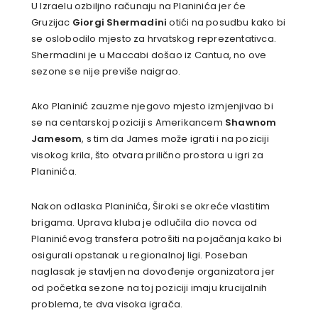
U Izraelu ozbiljno računaju na Planinića jer će
Gruzijac
Giorgi Shermadini
otići na posudbu kako bi
se oslobodilo mjesto za hrvatskog reprezentativca.
Shermadini je u Maccabi došao iz Cantua, no ove
sezone se nije previše naigrao.
Ako Planinić zauzme njegovo mjesto izmjenjivao bi
se na centarskoj poziciji s Amerikancem
Shawnom
Jamesom
, s tim da James može igrati i na poziciji
visokog krila, što otvara prilično prostora u igri za
Planinića.
Nakon odlaska Planinića, Široki se okreće vlastitim
brigama. Uprava kluba je odlučila dio novca od
Planinićevog transfera potrošiti na pojačanja kako bi
osigurali opstanak u regionalnoj ligi. Poseban
naglasak je stavljen na dovođenje organizatora jer
od početka sezone na toj poziciji imaju krucijalnih
problema, te dva visoka igrača.