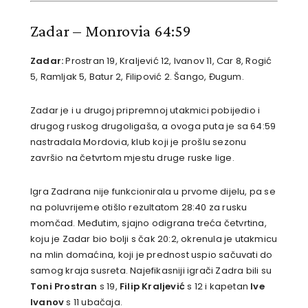
Zadar – Monrovia 64:59
Zadar:
Prostran 19, Kraljević 12, Ivanov 11, Car 8, Rogić
5, Ramljak 5, Batur 2, Filipović 2. Šango, Đugum.
Zadar je i u drugoj pripremnoj utakmici pobijedio i
drugog ruskog drugoligaša, a ovoga puta je sa 64:59
nastradala Mordovia, klub koji je prošlu sezonu
završio na četvrtom mjestu druge ruske lige.
Igra Zadrana nije funkcionirala u prvome dijelu, pa se
na poluvrijeme otišlo rezultatom 28:40 za rusku
momčad. Međutim, sjajno odigrana treća četvrtina,
koju je Zadar bio bolji s čak 20:2, okrenula je utakmicu
na mlin domaćina, koji je prednost uspio sačuvati do
samog kraja susreta. Najefikasniji igrači Zadra bili su
Toni Prostran
s 19,
Filip Kraljević
s 12 i kapetan
Ive
Ivanov
s 11 ubačaja.