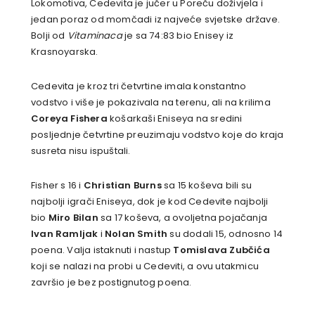
Lokomotiva, Cedevita je jučer u Poreču doživjela i
jedan poraz od momčadi iz najveće svjetske države.
Bolji od
Vitaminaca
je sa 74:83 bio Enisey iz
Krasnoyarska.
Cedevita je kroz tri četvrtine imala konstantno
vodstvo i više je pokazivala na terenu, ali na krilima
Coreya Fishera
košarkaši Eniseya na sredini
posljednje četvrtine preuzimaju vodstvo koje do kraja
susreta nisu ispuštali.
Fisher s 16 i
Christian Burns
sa 15 koševa bili su
najbolji igrači Eniseya, dok je kod Cedevite najbolji
bio
Miro Bilan
sa 17 koševa, a ovoljetna pojačanja
Ivan Ramljak
i
Nolan Smith
su dodali 15, odnosno 14
poena. Valja istaknuti i nastup
Tomislava Zubčića
koji se nalazi na probi u Cedeviti, a ovu utakmicu
završio je bez postignutog poena.