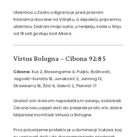
Utakmica u Zadru odigrana je pred praznim
tribinama dvorane na Višnjiku, a slijedeću pripremnu
utakmicu Zadrani imaju sutra, u nedjelju, kada u Sinju
od 18 sati gostuju kod Alkara.
Virtus Bologna – Cibona 92:85
Cibona:
Kus 2, Blassingame 4, Puljko, Božinović,
Jagodić-Kuridža 18, Junaković 2, Janning 13,
Strawberry 18, Žižić 9, Gabrić 2, Planinić 17.
Unatoč vrlo dobrom napadačkom izdanju, košarkaši
Cibone nisu uspjeli doći do pobjede protiv vrlo dobre
talijanske momčadi Virtusa iz Bologne.
Prvo poluvrijeme proteklo je u dominaciji
Vukova
, koji
su uspijevali doći i do dvoznamenkaste prednosti.