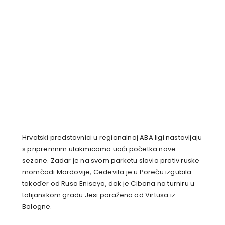
Hrvatski predstavnici u regionalnoj ABA ligi nastavljaju
s pripremnim utakmicama uoči početka nove
sezone. Zadar je na svom parketu slavio protiv ruske
momčadi Mordovije, Cedevita je u Poreču izgubila
također od Rusa Eniseya, dok je Cibona na turniru u
talijanskom gradu Jesi poražena od Virtusa iz
Bologne.