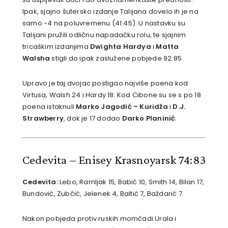
Ipak, sjajno šutersko izdanje Talijana dovelo ih je na
samo -4 na poluvremenu (41:45). U nastavku su
Talijani pružili odličnu napadačku rolu, te sjajnim
tricaškim izdanjima
Dwighta Hardya
i
Matta
Walsha
stigli do ipak zaslužene pobjede 92:85.
Upravo je taj dvojac postigao najviše poena kod
Virtusa, Walsh 24 i Hardy 18. Kod Cibone su se s po 18
poena istaknuli
Marko Jagodić – Kuridža
i
D.J.
Strawberry
, dok je 17 dodao
Darko Planinić
.
Cedevita – Enisey Krasnoyarsk 74:83
Cedevita:
Lebo, Ramljak 15, Babić 10, Smith 14, Bilan 17,
Bundović, Zubčić, Jelenek 4, Baltić 7, Baždarić 7.
Nakon pobjeda protiv ruskih momčadi Urala i