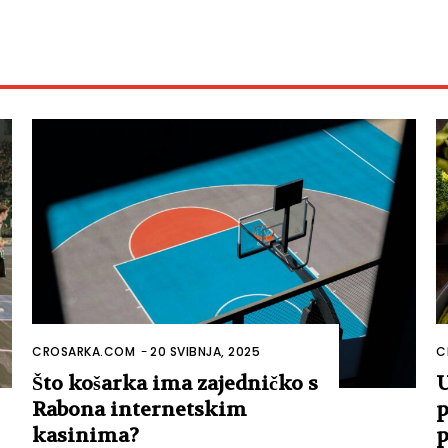
CROSARKA.COM
-
20 SVIBNJA, 2025
C
Što košarka ima zajedničko s
U
Rabona internetskim
p
kasinima?
p