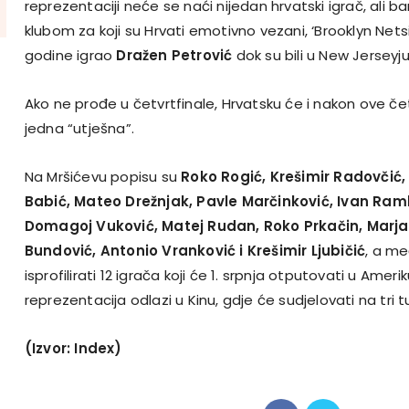
reprezentaciji neće se naći nijedan hrvatski igrač, ali b
klubom za koji su Hrvati emotivno vezani, ‘Brooklyn Netsi
godine igrao
Dražen Petrović
dok su bili u New Jerseyju
Ako ne prođe u četvrtfinale, Hrvatsku će i nakon ove čet
jedna “utješna”.
Na Mršićevu popisu su
Roko Rogić, Krešimir Radovčić
Babić, Mateo Drežnjak, Pavle Marčinković, Ivan Raml
Domagoj Vuković, Matej Rudan, Roko Prkačin, Marjan
Bundović, Antonio Vranković i Krešimir Ljubičić
, a me
isprofilirati 12 igrača koji će 1. srpnja otputovati u Ameri
reprezentacija odlazi u Kinu, gdje će sudjelovati na tri tu
(Izvor: Index)