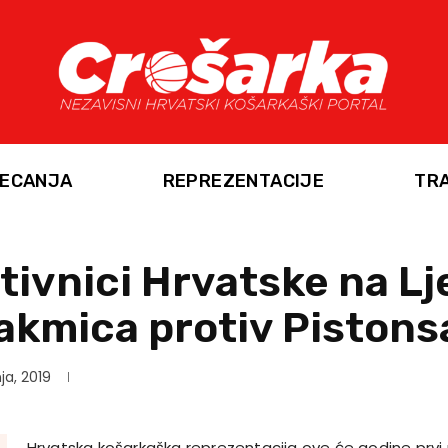
ECANJA
REPREZENTACIJE
TR
tivnici Hrvatske na L
utakmica protiv Pistons
nja, 2019
Hrvatska košarkaška reprezentacija ove će godine prvi p