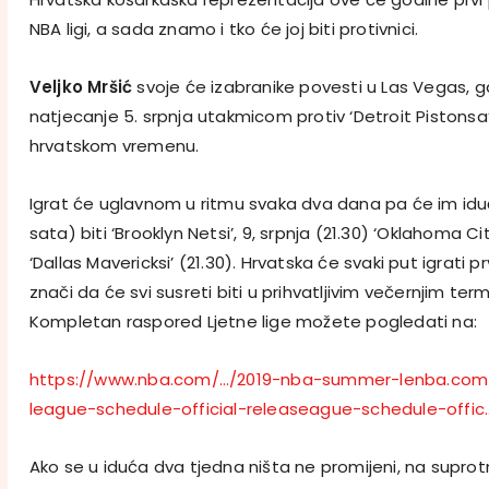
NBA ligi, a sada znamo i tko će joj biti protivnici.
Veljko Mršić
svoje će izabranike povesti u Las Vegas, gd
natjecanje 5. srpnja utakmicom protiv ‘Detroit Pistonsa
hrvatskom vremenu.
Igrat će uglavnom u ritmu svaka dva dana pa će im idući
sata) biti ‘Brooklyn Netsi’, 9, srpnja (21.30) ‘Oklahoma Ci
‘Dallas Mavericksi’ (21.30). Hrvatska će svaki put igrati 
znači da će svi susreti biti u prihvatljivim večernjim ter
Kompletan raspored Ljetne lige možete pogledati na:
https://www.nba.com/…/2019-nba-summer-le
nba.com
league-schedule-official-release
ague-schedule-offic
Ako se u iduća dva tjedna ništa ne promijeni, na suprotn