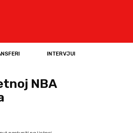
ANSFERI
INTERVJUI
jetnoj NBA
a
ut nastupiti na Ljetnoj