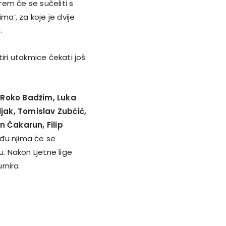
arem će se sučeliti s
ma’, za koje je dvije
.
iri utakmice čekati još
, Roko Badžim, Luka
jak, Tomislav Zubčić,
 Čakarun, Filip
đu njima će se
ku. Nakon Ljetne lige
rnira.