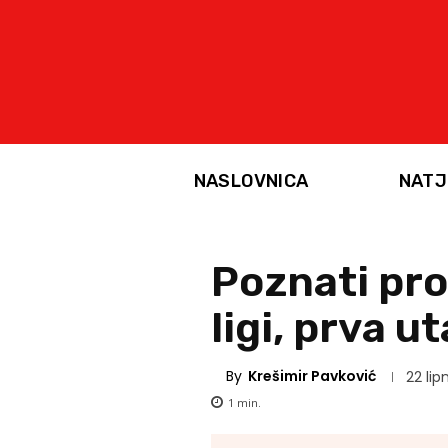
NASLOVNICA
NATJ
Poznati pro
ligi, prva 
By
Krešimir Pavković
22 lip
1
min.