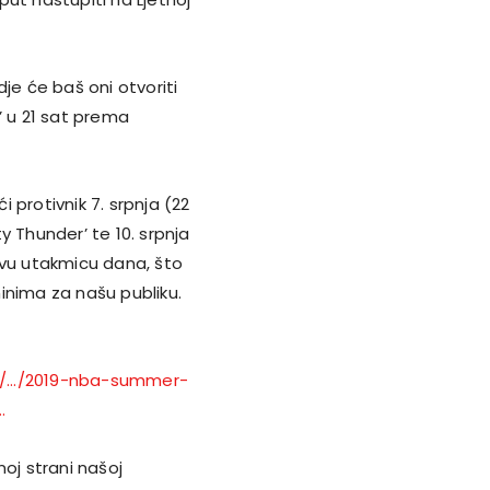
je će baš oni otvoriti
’ u 21 sat prema
 protivnik 7. srpnja (22
ty Thunder’ te 10. srpnja
prvu utakmicu dana, što
minima za našu publiku.
/…/2019-nba-summer-
…
oj strani našoj