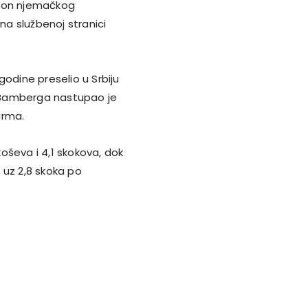
on njemačkog
na službenoj stranici
godine preselio u Srbiju
je Bamberga nastupao je
arma.
koševa i 4,1 skokova, dok
 uz 2,8 skoka po