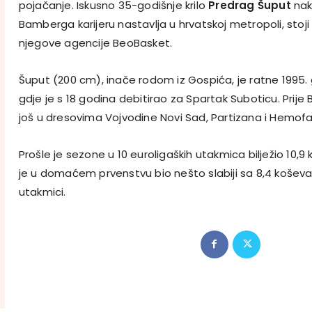
pojačanje. Iskusno 35-godišnje krilo
Predrag Šuput
nak
Bamberga karijeru nastavlja u hrvatskoj metropoli, stoji 
njegove agencije BeoBasket.
Šuput (200 cm), inače rodom iz Gospića, je ratne 1995. 
gdje je s 18 godina debitirao za Spartak Suboticu. Pri
još u dresovima Vojvodine Novi Sad, Partizana i Hemof
Prošle je sezone u 10 euroligaških utakmica bilježio 10,9 
je u domaćem prvenstvu bio nešto slabiji sa 8,4 koševa
utakmici.