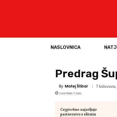
NASLOVNICA
NATJ
Predrag Šup
By
Matej Šlibar
7 kolovoza,
Less than 1
min.
Crypto4me najavljuje
partnerstvo s elitnim