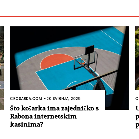
CROSARKA.COM
-
20 SVIBNJA, 2025
C
Što košarka ima zajedničko s
U
Rabona internetskim
p
kasinima?
p