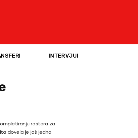
ANSFERI
INTERVJUI
e
ompletiranju rostera za
ita dovela je još jedno