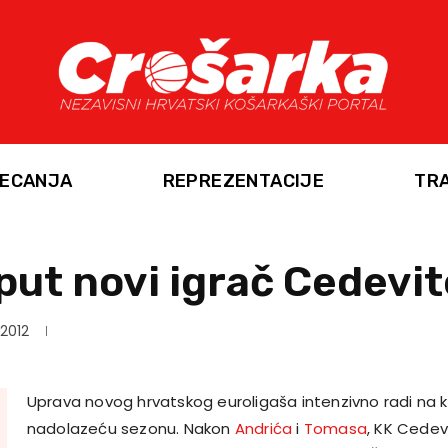
ECANJA
REPREZENTACIJE
TR
ut novi igrač Cedevit
 2012
Uprava novog hrvatskog euroligaša intenzivno radi na k
nadolazeću sezonu. Nakon
Andrića
i
Tomasa
, KK Cedev